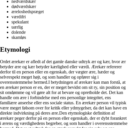
nedværdskær
dødværdskær
æreloshedspræget
værdifri
spekulant
uærlig
dolende
skamløs
Etymologi
Ordet ærekær er afledt af det gamle danske udtryk ær og kær, hvor ær
betyder ære og kær betyder kærlighed eller værdi. Ærekær refererer
derfor til en person eller en egenskab, der vægter ære, hæder og
selvrespekt meget højt, og som handler og opfører sig i
overensstemmelse hermed.I betydningen af ærekær kan man forstå, at
en ærekær person er en, der er meget bevidst om sit ry, sin position og
sit omdømme og vil gøre alt for at bevare og opretholde det. Det kan
handle om ære i forbindelse med ens personlige integritet, ens
familiære anseelse eller ens sociale status. En ærekær person vil typisk
være meget følsom over for kritik eller ydmygelser, da det kan have en
direkte indvirkning på deres ære.Den etymologiske definition af
ærekær peger derfor på en person eller egenskab, der er dybt forankret
i ærens og værdighedens begreber, og som handler i overensstemmelse