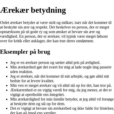
Ærekær betydning
Ordet ærekær betyder at være stolt og nidkær, især når det kommer til
at beskytte sin ære og respekt. Det beskriver en person, der er meget
opmærksom på sit gode ry og som ønsker at bevare sin ære og
værdighed. En person, der er ærekær, vil typisk være meget følsom
over for kritik eller anklager, der kan true deres omdømme.
Eksempler på brug
Jeg er en ærekær person og sætter altid pris på ærlighed.
Min ærekærhed gør det svært for mig at lade nogle ting passere
uden reaktion.
Jeg er ærekær, når det kommer til mit arbejde, og gør altid mit
bedste for at levere kvalitet.
Min ven er meget ærekær og vil altid stå op for det, han tror på.
Ærekærenhed er en vigtig værdi for mig, da jeg mener, at det er
vigtigt at opretholde ens integritet.
Min ærekærlighed for min familie betyder, at jeg altid vil forsøge
at beskytte dem og stå op for dem.
Det er vigtigt at bevare sin ærekærhed og ikke falde for fristelser,
der kan gå imod ens værdier.