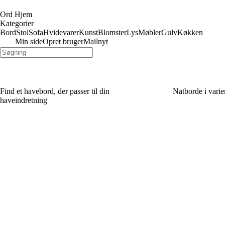
Ord Hjem
Kategorier
Bord
Stol
Sofa
Hvidevarer
Kunst
Blomster
Lys
Møbler
Gulv
Køkken
Min side
Opret bruger
Mailnyt
Find et havebord, der passer til din
Natborde i varie
haveindretning