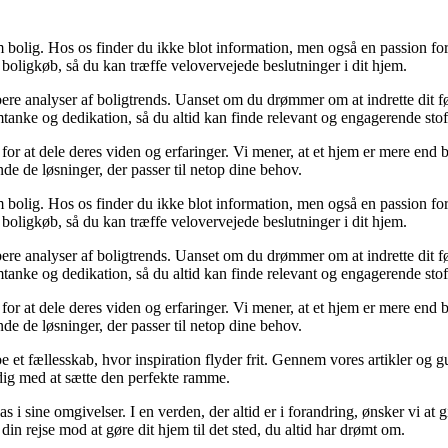
 bolig. Hos os finder du ikke blot information, men også en passion for 
 boligkøb, så du kan træffe velovervejede beslutninger i dit hjem.
dybere analyser af boligtrends. Uanset om du drømmer om at indrette dit fø
tanke og dedikation, så du altid kan finde relevant og engagerende stof
for at dele deres viden og erfaringer. Vi mener, at et hjem er mere end b
inde de løsninger, der passer til netop dine behov.
 bolig. Hos os finder du ikke blot information, men også en passion for 
 boligkøb, så du kan træffe velovervejede beslutninger i dit hjem.
dybere analyser af boligtrends. Uanset om du drømmer om at indrette dit fø
tanke og dedikation, så du altid kan finde relevant og engagerende stof
for at dele deres viden og erfaringer. Vi mener, at et hjem er mere end b
inde de løsninger, der passer til netop dine behov.
e et fællesskab, hvor inspiration flyder frit. Gennem vores artikler og g
 dig med at sætte den perfekte ramme.
lpas i sine omgivelser. I en verden, der altid er i forandring, ønsker vi a
i din rejse mod at gøre dit hjem til det sted, du altid har drømt om.