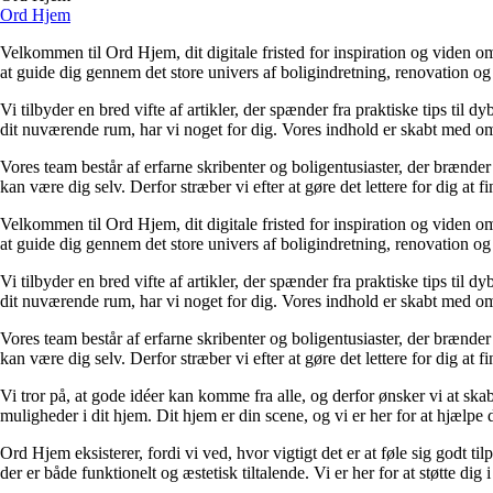
Ord Hjem
Velkommen til Ord Hjem, dit digitale fristed for inspiration og viden om
at guide dig gennem det store univers af boligindretning, renovation og
Vi tilbyder en bred vifte af artikler, der spænder fra praktiske tips til 
dit nuværende rum, har vi noget for dig. Vores indhold er skabt med om
Vores team består af erfarne skribenter og boligentusiaster, der brænder 
kan være dig selv. Derfor stræber vi efter at gøre det lettere for dig at f
Velkommen til Ord Hjem, dit digitale fristed for inspiration og viden om
at guide dig gennem det store univers af boligindretning, renovation og
Vi tilbyder en bred vifte af artikler, der spænder fra praktiske tips til 
dit nuværende rum, har vi noget for dig. Vores indhold er skabt med om
Vores team består af erfarne skribenter og boligentusiaster, der brænder 
kan være dig selv. Derfor stræber vi efter at gøre det lettere for dig at f
Vi tror på, at gode idéer kan komme fra alle, og derfor ønsker vi at skab
muligheder i dit hjem. Dit hjem er din scene, og vi er her for at hjælpe
Ord Hjem eksisterer, fordi vi ved, hvor vigtigt det er at føle sig godt ti
der er både funktionelt og æstetisk tiltalende. Vi er her for at støtte dig 