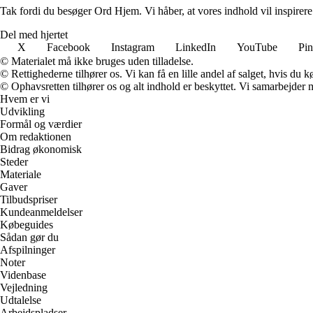
Tak fordi du besøger Ord Hjem. Vi håber, at vores indhold vil inspirer
Del med hjertet
X
Facebook
Instagram
LinkedIn
YouTube
Pin
© Materialet må ikke bruges uden tilladelse.
© Rettighederne tilhører os. Vi kan få en lille andel af salget, hvis du
© Ophavsretten tilhører os og alt indhold er beskyttet. Vi samarbejder 
Hvem er vi
Udvikling
Formål og værdier
Om redaktionen
Bidrag økonomisk
Steder
Materiale
Gaver
Tilbudspriser
Kundeanmeldelser
Købeguides
Sådan gør du
Afspilninger
Noter
Videnbase
Vejledning
Udtalelse
Arbejdspladser