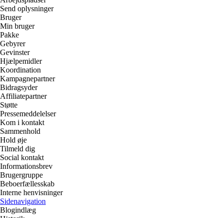
Send oplysninger
Bruger
Min bruger
Pakke
Gebyrer
Gevinster
Hjælpemidler
Koordination
Kampagnepartner
Bidragsyder
Affiliatepartner
Støtte
Pressemeddelelser
Kom i kontakt
Sammenhold
Hold øje
Tilmeld dig
Social kontakt
Informationsbrev
Brugergruppe
Beboerfællesskab
Interne henvisninger
Sidenavigation
Blogindlæg