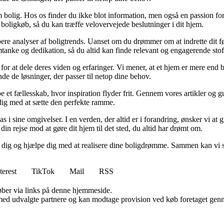
 bolig. Hos os finder du ikke blot information, men også en passion for 
 boligkøb, så du kan træffe velovervejede beslutninger i dit hjem.
dybere analyser af boligtrends. Uanset om du drømmer om at indrette dit fø
tanke og dedikation, så du altid kan finde relevant og engagerende stof
for at dele deres viden og erfaringer. Vi mener, at et hjem er mere end b
inde de løsninger, der passer til netop dine behov.
e et fællesskab, hvor inspiration flyder frit. Gennem vores artikler og g
 dig med at sætte den perfekte ramme.
lpas i sine omgivelser. I en verden, der altid er i forandring, ønsker vi a
i din rejse mod at gøre dit hjem til det sted, du altid har drømt om.
e dig og hjælpe dig med at realisere dine boligdrømme. Sammen kan vi s
terest
TikTok
Mail
RSS
 køber via links på denne hjemmeside.
med udvalgte partnere og kan modtage provision ved køb foretaget gennem