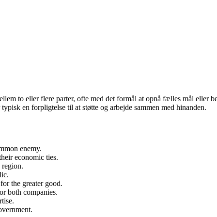
llem to eller flere parter, ofte med det formål at opnå fælles mål eller 
typisk en forpligtelse til at støtte og arbejde sammen med hinanden.
common enemy.
heir economic ties.
 region.
ic.
for the greater good.
 for both companies.
tise.
government.