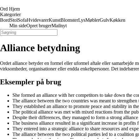
Ord Hjem
Kategorier
Bord
Stol
Sofa
Hvidevarer
Kunst
Blomster
Lys
Møbler
Gulv
Køkken
Min side
Opret bruger
Mailnyt
Alliance betydning
Ordet alliance betyder en formel eller uformel aftale eller samarbejde me
virksomheder, organisationer eller endda enkeltpersoner. Det indebærer 
Eksempler på brug
She formed an alliance with her competitors to take down the 
The alliance between the two countries was meant to strengthen t
They established an alliance to promote peace and stability in the
The political alliance was met with mixed reactions from the publ
Despite their differences, they managed to form a strong alliance 
The business alliance resulted in a significant increase in profits
They entered into a strategic alliance to share resources and exper
The alliance between the two political parties led to a coalition 