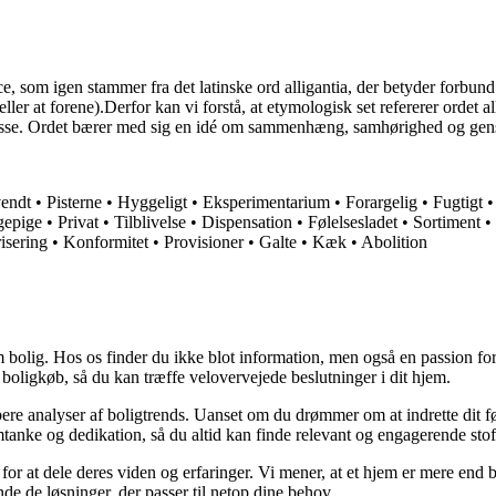
e, som igen stammer fra det latinske ord alligantia, der betyder forbund
eller at forene).Derfor kan vi forstå, at etymologisk set refererer ordet 
eresse. Ordet bærer med sig en idé om sammenhæng, samhørighed og gensi
endt
•
Pisterne
•
Hyggeligt
•
Eksperimentarium
•
Forargelig
•
Fugtigt
gepige
•
Privat
•
Tilblivelse
•
Dispensation
•
Følelsesladet
•
Sortiment
•
isering
•
Konformitet
•
Provisioner
•
Galte
•
Kæk
•
Abolition
 bolig. Hos os finder du ikke blot information, men også en passion for 
 boligkøb, så du kan træffe velovervejede beslutninger i dit hjem.
dybere analyser af boligtrends. Uanset om du drømmer om at indrette dit fø
tanke og dedikation, så du altid kan finde relevant og engagerende stof
for at dele deres viden og erfaringer. Vi mener, at et hjem er mere end b
inde de løsninger, der passer til netop dine behov.