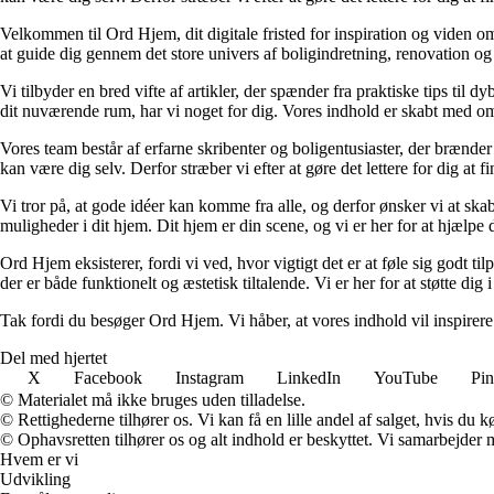
Velkommen til Ord Hjem, dit digitale fristed for inspiration og viden om
at guide dig gennem det store univers af boligindretning, renovation og
Vi tilbyder en bred vifte af artikler, der spænder fra praktiske tips til 
dit nuværende rum, har vi noget for dig. Vores indhold er skabt med om
Vores team består af erfarne skribenter og boligentusiaster, der brænder 
kan være dig selv. Derfor stræber vi efter at gøre det lettere for dig at f
Vi tror på, at gode idéer kan komme fra alle, og derfor ønsker vi at skab
muligheder i dit hjem. Dit hjem er din scene, og vi er her for at hjælpe
Ord Hjem eksisterer, fordi vi ved, hvor vigtigt det er at føle sig godt ti
der er både funktionelt og æstetisk tiltalende. Vi er her for at støtte dig 
Tak fordi du besøger Ord Hjem. Vi håber, at vores indhold vil inspirer
Del med hjertet
X
Facebook
Instagram
LinkedIn
YouTube
Pin
© Materialet må ikke bruges uden tilladelse.
© Rettighederne tilhører os. Vi kan få en lille andel af salget, hvis du
© Ophavsretten tilhører os og alt indhold er beskyttet. Vi samarbejder 
Hvem er vi
Udvikling