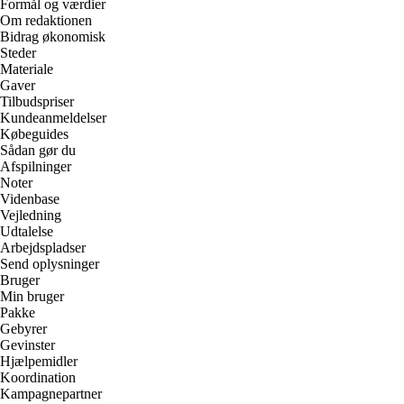
Formål og værdier
Om redaktionen
Bidrag økonomisk
Steder
Materiale
Gaver
Tilbudspriser
Kundeanmeldelser
Købeguides
Sådan gør du
Afspilninger
Noter
Videnbase
Vejledning
Udtalelse
Arbejdspladser
Send oplysninger
Bruger
Min bruger
Pakke
Gebyrer
Gevinster
Hjælpemidler
Koordination
Kampagnepartner