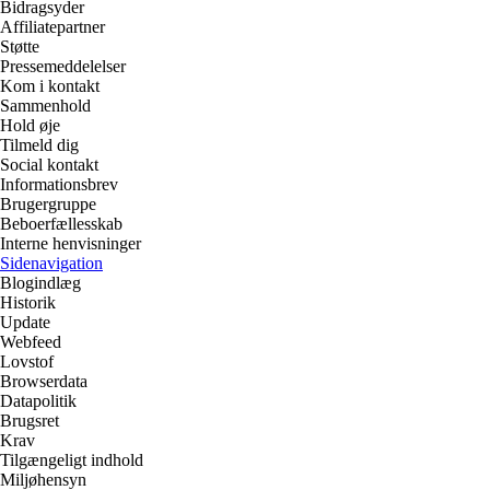
Bidragsyder
Affiliatepartner
Støtte
Pressemeddelelser
Kom i kontakt
Sammenhold
Hold øje
Tilmeld dig
Social kontakt
Informationsbrev
Brugergruppe
Beboerfællesskab
Interne henvisninger
Sidenavigation
Blogindlæg
Historik
Update
Webfeed
Lovstof
Browserdata
Datapolitik
Brugsret
Krav
Tilgængeligt indhold
Miljøhensyn