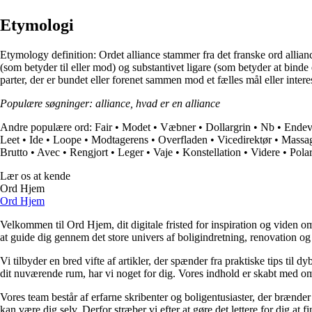
Etymologi
Etymology definition: Ordet alliance stammer fra det franske ord allianc
(som betyder til eller mod) og substantivet ligare (som betyder at binde 
parter, der er bundet eller forenet sammen mod et fælles mål eller int
Populære søgninger: alliance, hvad er en alliance
Andre populære ord:
Fair
•
Modet
•
Væbner
•
Dollargrin
•
Nb
•
Endev
Leet
•
Ide
•
Loope
•
Modtagerens
•
Overfladen
•
Vicedirektør
•
Massa
Brutto
•
Avec
•
Rengjort
•
Leger
•
Vaje
•
Konstellation
•
Videre
•
Polar
Lær os at kende
Ord Hjem
Ord Hjem
Velkommen til Ord Hjem, dit digitale fristed for inspiration og viden om
at guide dig gennem det store univers af boligindretning, renovation og
Vi tilbyder en bred vifte af artikler, der spænder fra praktiske tips til 
dit nuværende rum, har vi noget for dig. Vores indhold er skabt med om
Vores team består af erfarne skribenter og boligentusiaster, der brænder 
kan være dig selv. Derfor stræber vi efter at gøre det lettere for dig at f