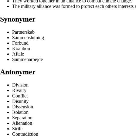
They worked together in an alliance to combat climate change.
The military alliance was formed to protect each others interests 
Synonymer
Partnerskab
Sammenslutning
Forbund
Koalition
Aftale
Sammenarbejde
Antonymer
Division
Rivalry
Conflict
Disunity
Dissension
Isolation
Separation
Alienation
Strife
Contradiction