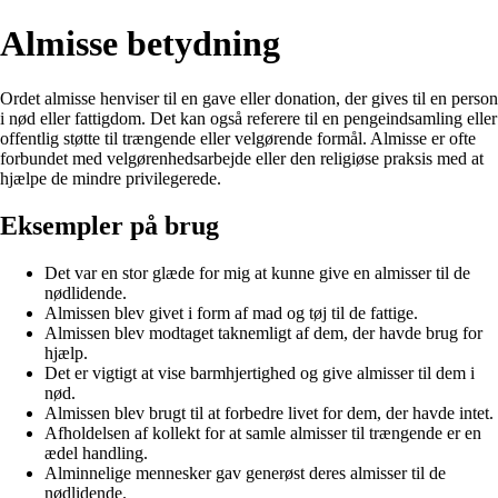
Almisse betydning
Ordet almisse henviser til en gave eller donation, der gives til en person
i nød eller fattigdom. Det kan også referere til en pengeindsamling eller
offentlig støtte til trængende eller velgørende formål. Almisse er ofte
forbundet med velgørenhedsarbejde eller den religiøse praksis med at
hjælpe de mindre privilegerede.
Eksempler på brug
Det var en stor glæde for mig at kunne give en almisser til de
nødlidende.
Almissen blev givet i form af mad og tøj til de fattige.
Almissen blev modtaget taknemligt af dem, der havde brug for
hjælp.
Det er vigtigt at vise barmhjertighed og give almisser til dem i
nød.
Almissen blev brugt til at forbedre livet for dem, der havde intet.
Afholdelsen af kollekt for at samle almisser til trængende er en
ædel handling.
Alminnelige mennesker gav generøst deres almisser til de
nødlidende.