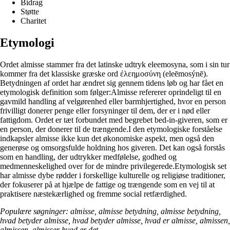
Bidrag
Støtte
Charitet
Etymologi
Ordet almisse stammer fra det latinske udtryk eleemosyna, som i sin tur
kommer fra det klassiske græske ord ἐλεημοσύνη (eleēmosýnē).
Betydningen af ordet har ændret sig gennem tidens løb og har fået en
etymologisk definition som følger:Almisse refererer oprindeligt til en
gavmild handling af velgørenhed eller barmhjertighed, hvor en person
frivilligt donerer penge eller forsyninger til dem, der er i nød eller
fattigdom. Ordet er tæt forbundet med begrebet bed-in-giveren, som er
en person, der donerer til de trængende.I den etymologiske forståelse
indkapsler almisse ikke kun det økonomiske aspekt, men også den
generøse og omsorgsfulde holdning hos giveren. Det kan også forstås
som en handling, der udtrykker medfølelse, godhed og
medmenneskelighed over for de mindre privilegerede.Etymologisk set
har almisse dybe rødder i forskellige kulturelle og religiøse traditioner,
der fokuserer på at hjælpe de fattige og trængende som en vej til at
praktisere næstekærlighed og fremme social retfærdighed.
Populære søgninger: almisse, almisse betydning, almisse betydning,
hvad betyder almisse, hvad betyder almisse, hvad er almisse, almissen,
almissen, almisser hvad er det