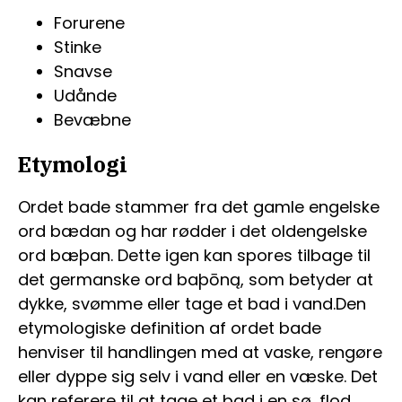
Forurene
Stinke
Snavse
Udånde
Bevæbne
Etymologi
Ordet bade stammer fra det gamle engelske
ord bædan og har rødder i det oldengelske
ord bæþan. Dette igen kan spores tilbage til
det germanske ord baþōną, som betyder at
dykke, svømme eller tage et bad i vand.Den
etymologiske definition af ordet bade
henviser til handlingen med at vaske, rengøre
eller dyppe sig selv i vand eller en væske. Det
kan referere til at tage et bad i en sø, flod