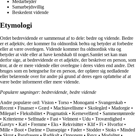
Medarbejder
Samarbejdsvillig
Beskedent vidende
Etymologi
Ordet bedrevidende er sammensat af to dele: bedre og vidende. Bedre
er et adjektiv, der kommer fra oldnordisk beðra og betyder at forbedre
eller at være overlegen. Vidende kommer fra oldnordisk vita og
betyder at vide eller at have kendskab til noget.Samlet set kan man
derfor sige, at bedrevidende er et adjektiv, der beskriver en person, som
tror, at de er mere vidende eller overlegne i deres viden end andre. Det
bruges som en betegnelse for en person, der opfører sig nedladende
eller belærende over for andre på grund af deres egen opfattelse af at
være bedre informeret eller mere vidende.
Populære søgninger: bedrevidende, bedre vidende
Andre populære ord:
Vision
•
Torso
•
Monogami
•
Svangerskab
•
Recent
•
Finanser
•
Græd
•
Machiavellisme
•
Skolegård
•
Madorgie
•
Milepæl
•
Fleksibilitet
•
Pragmatisk
•
Kernevelfærd
•
Sammentømrede
•
Kriterierne
•
Selfmade
•
Fast
•
Velment
•
Udu
•
Troværdighed
•
Gavtyv
•
Kæl
•
Fremme
•
Eks
•
Rekvisitter
•
Klif
•
Fi
•
Hvorfor
•
Mille
•
Boot
•
Dælme
•
Dansepige
•
Føder
•
Stodder
•
Stoks
•
Minded
•
Skrot
•
Parafrasere
•
Radikalt
•
Opponere
•
Revy
•
Modalitet
•