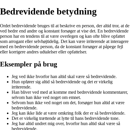
Bedrevidende betydning
Ordet bedrevidende bruges til at beskrive en person, der altid tror, at de
ved bedre end andre og konstant forsøger at vise det. En bedrevidende
person har en tendens til at være overlegen og kan ofte blive opfattet
som arrogant eller selvhøjtidelig. Det kan være irriterende at interagere
med en bedrevidende person, da de konstant forsøger at påpege fejl
eller korrigere andres udtalelser eller opfattelser.
Eksempler på brug
Jeg ved ikke hvorfor han altid skal være så bedrevidende.
Hun opfører sig altid så bedrevidende og det er virkelig
irriterende.
Han bliver ved med at komme med bedrevidende kommentarer,
selvom han ikke ved noget om emnet.
Selvom hun ikke ved noget om det, forsøger hun altid at være
bedrevidende.
Jeg kan ikke lide at være omkring folk der er så bedrevidende.
Det er virkelig trættende at lytte til hans bedrevidende tone.
Jeg har altid undret mig over, hvorfor hun altid skal være så
bedrevidende.