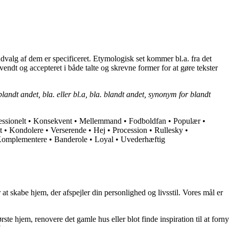
 udvalg af dem er specificeret. Etymologisk set kommer bl.a. fra det
endt og accepteret i både talte og skrevne former for at gøre tekster
blandt andet, bla. eller bl.a, bla. blandt andet, synonym for blandt
essionelt
•
Konsekvent
•
Mellemmand
•
Fodboldfan
•
Populær
•
t
•
Kondolere
•
Verserende
•
Hej
•
Procession
•
Rullesky
•
omplementere
•
Banderole
•
Loyal
•
Uvederhæftig
at skabe hjem, der afspejler din personlighed og livsstil. Vores mål er
rste hjem, renovere det gamle hus eller blot finde inspiration til at forny
.