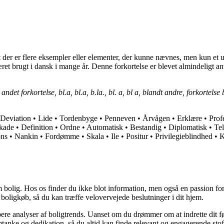
, at der er flere eksempler eller elementer, der kunne nævnes, men kun et
et brugt i dansk i mange år. Denne forkortelse er blevet almindeligt anv
et forkortelse, bl.a, bl.a, b.la., bl. a, bl a, blandt andre, forkortelse 
Deviation
•
Lide
•
Tordenbyge
•
Penneven
•
Årvågen
•
Erklære
•
Prof
kade
•
Definition
•
Ordne
•
Automatisk
•
Bestandig
•
Diplomatisk
•
Tel
ons
•
Nankin
•
Fordømme
•
Skala
•
Ile
•
Positur
•
Privilegieblindhed
•
K
 bolig. Hos os finder du ikke blot information, men også en passion for 
 boligkøb, så du kan træffe velovervejede beslutninger i dit hjem.
dybere analyser af boligtrends. Uanset om du drømmer om at indrette dit fø
tanke og dedikation, så du altid kan finde relevant og engagerende stof