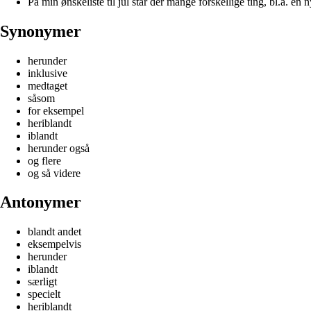
På min ønskeliste til jul står der mange forskellige ting, bl.a. en 
Synonymer
herunder
inklusive
medtaget
såsom
for eksempel
heriblandt
iblandt
herunder også
og flere
og så videre
Antonymer
blandt andet
eksempelvis
herunder
iblandt
særligt
specielt
heriblandt