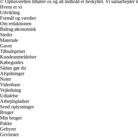
© Ophavsretten tilhører os og alt indhold er beskyttet. Vi samarbejder 
Hvem er vi
Udvikling
Formål og værdier
Om redaktionen
Bidrag økonomisk
Steder
Materiale
Gaver
Tilbudspriser
Kundeanmeldelser
Købeguides
Sådan gør du
Afspilninger
Noter
Videnbase
Vejledning
Udtalelse
Arbejdspladser
Send oplysninger
Bruger
Min bruger
Pakke
Gebyrer
Gevinster