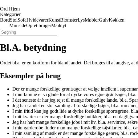
Ord Hjem
Kategorier
Bord
Stol
Sofa
Hvidevarer
Kunst
Blomster
Lys
Møbler
Gulv
Køkken
Min side
Opret bruger
Mailnyt
Bl.A. betydning
Ordet bl.a. er en kortform for blandt andet. Det bruges til at angive, at 
Eksempler på brug
Der er mange forskellige grøntsager at vælge imellem i supermark
I min familie er vi glade for at dyrke vores egne grøntsager, bl.a. 
I det seneste år har jeg rejst til mange forskellige lande, bl.a. Spa
Jeg har samlet en stor samling af forskellige bøger, bl.a. romane
I min fritid kan jeg godt lide at dyrke forskellige sportsgrene, bl.
I mit kvarter er der mange forskellige butikker, bl.a. en dagligv
Jeg har haft mange forskellige jobs i mit liv, bl.a. servitrice, sekr
I min garderobe finder man mange forskellige tøjstilarter, bl.a. c
I min samling af musik er der mange forskellige genrer, bl.a. roc