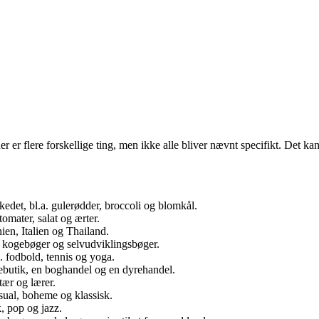
der er flere forskellige ting, men ikke alle bliver nævnt specifikt. Det k
edet, bl.a. gulerødder, broccoli og blomkål.
tomater, salat og ærter.
nien, Italien og Thailand.
r, kogebøger og selvudviklingsbøger.
a. fodbold, tennis og yoga.
arebutik, en boghandel og en dyrehandel.
etær og lærer.
asual, boheme og klassisk.
k, pop og jazz.