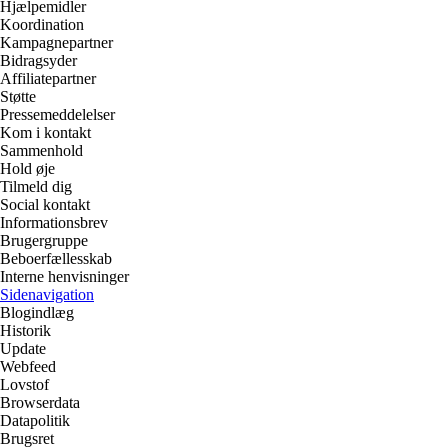
Hjælpemidler
Koordination
Kampagnepartner
Bidragsyder
Affiliatepartner
Støtte
Pressemeddelelser
Kom i kontakt
Sammenhold
Hold øje
Tilmeld dig
Social kontakt
Informationsbrev
Brugergruppe
Beboerfællesskab
Interne henvisninger
Sidenavigation
Blogindlæg
Historik
Update
Webfeed
Lovstof
Browserdata
Datapolitik
Brugsret