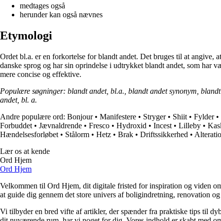
medtages også
herunder kan også nævnes
Etymologi
Ordet bl.a. er en forkortelse for blandt andet. Det bruges til at angive
danske sprog og har sin oprindelse i udtrykket blandt andet, som har vær
mere concise og effektive.
Populære søgninger: blandt andet, bl.a., blandt andet synonym, blandt and
andet, bl. a.
Andre populære ord:
Bonjour
•
Manifestere
•
Stryger
•
Shiit
•
Fylder
•
Forbuddet
•
Jævnaldrende
•
Fresco
•
Hydroxid
•
Incest
•
Lilleby
•
Kas
Hændelsesforløbet
•
Stålorm
•
Hetz
•
Brak
•
Driftssikkerhed
•
Alterati
Lær os at kende
Ord Hjem
Ord Hjem
Velkommen til Ord Hjem, dit digitale fristed for inspiration og viden om
at guide dig gennem det store univers af boligindretning, renovation og
Vi tilbyder en bred vifte af artikler, der spænder fra praktiske tips til 
dit nuværende rum, har vi noget for dig. Vores indhold er skabt med om