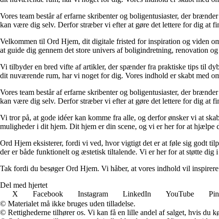
Vores team består af erfarne skribenter og boligentusiaster, der brænder 
kan være dig selv. Derfor stræber vi efter at gøre det lettere for dig at f
Velkommen til Ord Hjem, dit digitale fristed for inspiration og viden om
at guide dig gennem det store univers af boligindretning, renovation og
Vi tilbyder en bred vifte af artikler, der spænder fra praktiske tips til 
dit nuværende rum, har vi noget for dig. Vores indhold er skabt med om
Vores team består af erfarne skribenter og boligentusiaster, der brænder 
kan være dig selv. Derfor stræber vi efter at gøre det lettere for dig at f
Vi tror på, at gode idéer kan komme fra alle, og derfor ønsker vi at skab
muligheder i dit hjem. Dit hjem er din scene, og vi er her for at hjælpe
Ord Hjem eksisterer, fordi vi ved, hvor vigtigt det er at føle sig godt ti
der er både funktionelt og æstetisk tiltalende. Vi er her for at støtte dig 
Tak fordi du besøger Ord Hjem. Vi håber, at vores indhold vil inspirer
Del med hjertet
X
Facebook
Instagram
LinkedIn
YouTube
Pin
© Materialet må ikke bruges uden tilladelse.
© Rettighederne tilhører os. Vi kan få en lille andel af salget, hvis du