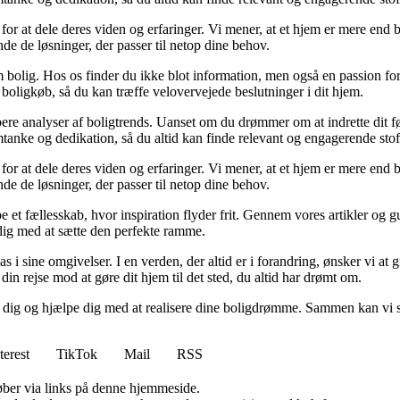
for at dele deres viden og erfaringer. Vi mener, at et hjem er mere end b
inde de løsninger, der passer til netop dine behov.
 bolig. Hos os finder du ikke blot information, men også en passion for 
 boligkøb, så du kan træffe velovervejede beslutninger i dit hjem.
dybere analyser af boligtrends. Uanset om du drømmer om at indrette dit fø
tanke og dedikation, så du altid kan finde relevant og engagerende stof
for at dele deres viden og erfaringer. Vi mener, at et hjem er mere end b
inde de løsninger, der passer til netop dine behov.
e et fællesskab, hvor inspiration flyder frit. Gennem vores artikler og g
 dig med at sætte den perfekte ramme.
lpas i sine omgivelser. I en verden, der altid er i forandring, ønsker vi a
i din rejse mod at gøre dit hjem til det sted, du altid har drømt om.
e dig og hjælpe dig med at realisere dine boligdrømme. Sammen kan vi s
terest
TikTok
Mail
RSS
 køber via links på denne hjemmeside.