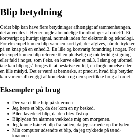
Blip betydning
Ordet blip kan have flere betydninger afhængigt af sammenhængen,
det anvendes i. Her er nogle almindelige fortolkninger af ordet:1. Et
kortvarigt og hurtigt signal, normalt inden for elektronik og teknologi.
For eksempel kan en blip være en kort lyd, der afgives, når du trykker
på en knap på en enhed.2. En lille og kortvarig forandring i noget. For
eksempel kan en blip referere til en pludselig og midlertidig stigning
eller fald i noget, som f.eks. en kurve eller et tal.3. I slang og uformel
tale kan blip også bruges til at beskrive en fejl, en forglemmelse eller
en lille mislyd. Det er værd at bemærke, at præcist, hvad blip betyder,
kan variere afhængigt af konteksten og den specifikke brug af ordet.
Eksempler på brug
Der var et lille blip på skærmen.
Jeg hørte et blip, da der kom en ny besked.
Bilen lavede et blip, da den blev låst op.
Bliplyden fra alarmen vækkede mig om morgenen.
Jeg kunne høre et blip fra radien, da jeg skruede op for lyden.
Min computer udsendte et blip, da jeg trykkede på tænd-
knappen.