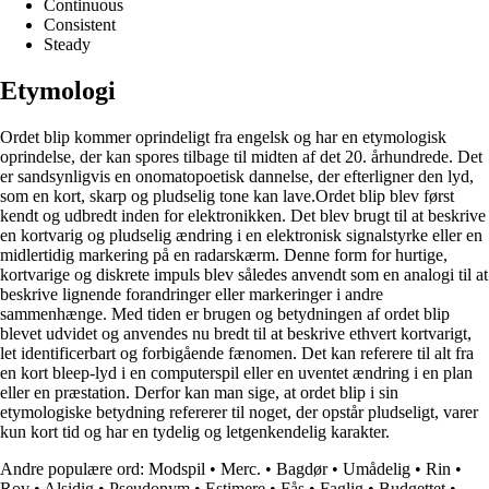
Continuous
Consistent
Steady
Etymologi
Ordet blip kommer oprindeligt fra engelsk og har en etymologisk
oprindelse, der kan spores tilbage til midten af det 20. århundrede. Det
er sandsynligvis en onomatopoetisk dannelse, der efterligner den lyd,
som en kort, skarp og pludselig tone kan lave.Ordet blip blev først
kendt og udbredt inden for elektronikken. Det blev brugt til at beskrive
en kortvarig og pludselig ændring i en elektronisk signalstyrke eller en
midlertidig markering på en radarskærm. Denne form for hurtige,
kortvarige og diskrete impuls blev således anvendt som en analogi til at
beskrive lignende forandringer eller markeringer i andre
sammenhænge. Med tiden er brugen og betydningen af ordet blip
blevet udvidet og anvendes nu bredt til at beskrive ethvert kortvarigt,
let identificerbart og forbigående fænomen. Det kan referere til alt fra
en kort bleep-lyd i en computerspil eller en uventet ændring i en plan
eller en præstation. Derfor kan man sige, at ordet blip i sin
etymologiske betydning refererer til noget, der opstår pludseligt, varer
kun kort tid og har en tydelig og letgenkendelig karakter.
Andre populære ord:
Modspil
•
Merc.
•
Bagdør
•
Umådelig
•
Rin
•
Rov
•
Alsidig
•
Pseudonym
•
Estimere
•
Fås
•
Faglig
•
Budgettet
•