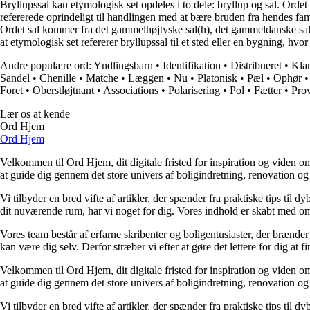
Bryllupssal kan etymologisk set opdeles i to dele: bryllup og sal. Ord
refererede oprindeligt til handlingen med at bære bruden fra hendes fa
Ordet sal kommer fra det gammelhøjtyske sal(h), det gammeldanske sal el
at etymologisk set refererer bryllupssal til et sted eller en bygning, hvo
Andre populære ord:
Yndlingsbarn
•
Identifikation
•
Distribueret
•
Kla
Sandel
•
Chenille
•
Matche
•
Læggen
•
Nu
•
Platonisk
•
Pæl
•
Ophør
Foret
•
Oberstløjtnant
•
Associations
•
Polarisering
•
Pol
•
Fætter
•
Prov
Lær os at kende
Ord Hjem
Ord Hjem
Velkommen til Ord Hjem, dit digitale fristed for inspiration og viden om
at guide dig gennem det store univers af boligindretning, renovation og
Vi tilbyder en bred vifte af artikler, der spænder fra praktiske tips til 
dit nuværende rum, har vi noget for dig. Vores indhold er skabt med om
Vores team består af erfarne skribenter og boligentusiaster, der brænder 
kan være dig selv. Derfor stræber vi efter at gøre det lettere for dig at f
Velkommen til Ord Hjem, dit digitale fristed for inspiration og viden om
at guide dig gennem det store univers af boligindretning, renovation og
Vi tilbyder en bred vifte af artikler, der spænder fra praktiske tips til 