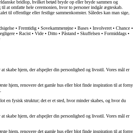
meldanske bridlop, hvilket betød bryde op eller bryde sammen og
til at omfatte hele ceremonien, hvor to personer indgår ægteskab.
let til offentlige eller festlige sammenkomster. Således kan man sige,
dsigelse
•
Fremtidig
•
Sovekammerøjne
•
Bases
•
Involveret
•
Chance
•
egligere
•
Racist
•
Vide
•
Ditto
•
Påstand
•
Skuffelsen
•
Formiddags
•
e
at skabe hjem, der afspejler din personlighed og livsstil. Vores mål er
rste hjem, renovere det gamle hus eller blot finde inspiration til at forny
.
lot en fysisk struktur; det er et sted, hvor minder skabes, og hvor du
at skabe hjem, der afspejler din personlighed og livsstil. Vores mål er
rste hjem, renovere det gamle hus eller blot finde inspiration til at forny