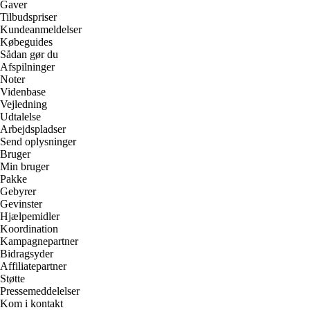
Gaver
Tilbudspriser
Kundeanmeldelser
Købeguides
Sådan gør du
Afspilninger
Noter
Videnbase
Vejledning
Udtalelse
Arbejdspladser
Send oplysninger
Bruger
Min bruger
Pakke
Gebyrer
Gevinster
Hjælpemidler
Koordination
Kampagnepartner
Bidragsyder
Affiliatepartner
Støtte
Pressemeddelelser
Kom i kontakt