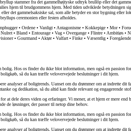
et bryllup stammer fra det gammelhøjtyske udtryk brullōp eller det gam
milies hjem til brudgommens hjem. Med tiden udviklede betydningen sig 
ler det gammelsaksiske sal, som alle betyder en stor bygning eller loka
r bryllups ceremonien eller festen afholdes.
mphugger
•
Ordene
•
Vanligt
•
Antagonisme
•
Kokkepige
•
Mor
•
Foru
•
Nulret
•
Bland
•
Entourage
•
Vag
•
Overgange
•
Flintre
•
Ambitiøs
•
N
isioner
•
Gourmand
•
Aktør
•
Valfart
•
Finke
•
Væsentlig
•
Foregåend
 bolig. Hos os finder du ikke blot information, men også en passion for 
 boligkøb, så du kan træffe velovervejede beslutninger i dit hjem.
dybere analyser af boligtrends. Uanset om du drømmer om at indrette dit fø
tanke og dedikation, så du altid kan finde relevant og engagerende stof
for at dele deres viden og erfaringer. Vi mener, at et hjem er mere end b
inde de løsninger, der passer til netop dine behov.
 bolig. Hos os finder du ikke blot information, men også en passion for 
 boligkøb, så du kan træffe velovervejede beslutninger i dit hjem.
dybere analyser af boligtrends. Uanset om du drømmer om at indrette dit fø