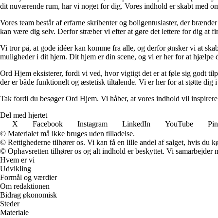
dit nuværende rum, har vi noget for dig. Vores indhold er skabt med om
Vores team består af erfarne skribenter og boligentusiaster, der brænder 
kan være dig selv. Derfor stræber vi efter at gøre det lettere for dig at f
Vi tror på, at gode idéer kan komme fra alle, og derfor ønsker vi at skab
muligheder i dit hjem. Dit hjem er din scene, og vi er her for at hjælpe
Ord Hjem eksisterer, fordi vi ved, hvor vigtigt det er at føle sig godt ti
der er både funktionelt og æstetisk tiltalende. Vi er her for at støtte dig 
Tak fordi du besøger Ord Hjem. Vi håber, at vores indhold vil inspirer
Del med hjertet
X
Facebook
Instagram
LinkedIn
YouTube
Pin
© Materialet må ikke bruges uden tilladelse.
© Rettighederne tilhører os. Vi kan få en lille andel af salget, hvis du
© Ophavsretten tilhører os og alt indhold er beskyttet. Vi samarbejder 
Hvem er vi
Udvikling
Formål og værdier
Om redaktionen
Bidrag økonomisk
Steder
Materiale