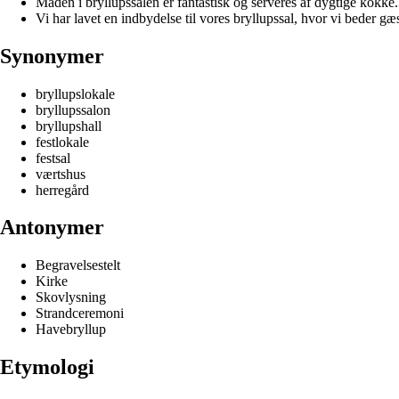
Maden i bryllupssalen er fantastisk og serveres af dygtige kokke.
Vi har lavet en indbydelse til vores bryllupssal, hvor vi beder gæ
Synonymer
bryllupslokale
bryllupssalon
bryllupshall
festlokale
festsal
værtshus
herregård
Antonymer
Begravelsestelt
Kirke
Skovlysning
Strandceremoni
Havebryllup
Etymologi