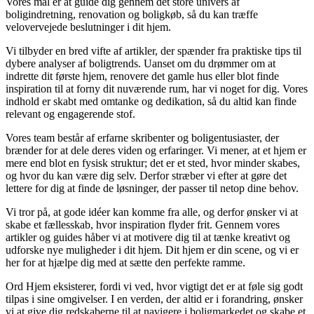
Vores mål er at guide dig gennem det store univers af
boligindretning, renovation og boligkøb, så du kan træffe
velovervejede beslutninger i dit hjem.
Vi tilbyder en bred vifte af artikler, der spænder fra praktiske tips til
dybere analyser af boligtrends. Uanset om du drømmer om at
indrette dit første hjem, renovere det gamle hus eller blot finde
inspiration til at forny dit nuværende rum, har vi noget for dig. Vores
indhold er skabt med omtanke og dedikation, så du altid kan finde
relevant og engagerende stof.
Vores team består af erfarne skribenter og boligentusiaster, der
brænder for at dele deres viden og erfaringer. Vi mener, at et hjem er
mere end blot en fysisk struktur; det er et sted, hvor minder skabes,
og hvor du kan være dig selv. Derfor stræber vi efter at gøre det
lettere for dig at finde de løsninger, der passer til netop dine behov.
Vi tror på, at gode idéer kan komme fra alle, og derfor ønsker vi at
skabe et fællesskab, hvor inspiration flyder frit. Gennem vores
artikler og guides håber vi at motivere dig til at tænke kreativt og
udforske nye muligheder i dit hjem. Dit hjem er din scene, og vi er
her for at hjælpe dig med at sætte den perfekte ramme.
Ord Hjem eksisterer, fordi vi ved, hvor vigtigt det er at føle sig godt
tilpas i sine omgivelser. I en verden, der altid er i forandring, ønsker
vi at give dig redskaberne til at navigere i boligmarkedet og skabe et