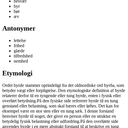
besvær
byr
bør
æv
Antonymer
lettelse
frihed
glæde
tilfredshed
nemhed
Etymologi
Ordet byrde stammer oprindeligt fra det oldnordiske ord byrða, som
betyder vægt eller forpligtelse. Den etymologiske definition af byrde
relaterer derfor til en tyngende eller tung byrde, enten i fysisk eller
overført betydning.På den fysiske side refererer byrde til en tung
genstand eller belastning, som skal bæres eller løftes. Det kan for
eksempel være en stor sten eller en tung sæk. I denne forstand
henviser byrde til noget, der giver en person eller en struktur en
betydelig fysisk belastning eller udfordring.På den overførte side
anvendes byrde i en mere abstrakt forstand til at beskrive en tung