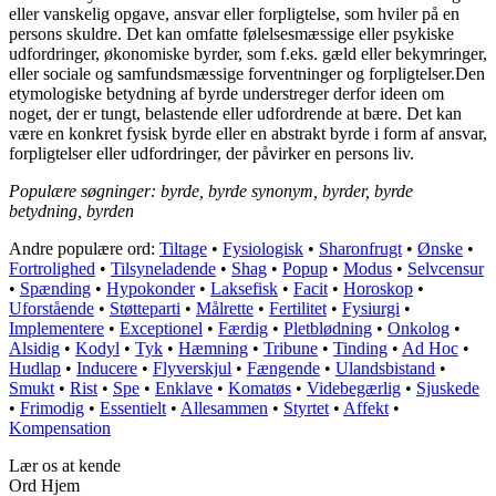
eller vanskelig opgave, ansvar eller forpligtelse, som hviler på en
persons skuldre. Det kan omfatte følelsesmæssige eller psykiske
udfordringer, økonomiske byrder, som f.eks. gæld eller bekymringer,
eller sociale og samfundsmæssige forventninger og forpligtelser.Den
etymologiske betydning af byrde understreger derfor ideen om
noget, der er tungt, belastende eller udfordrende at bære. Det kan
være en konkret fysisk byrde eller en abstrakt byrde i form af ansvar,
forpligtelser eller udfordringer, der påvirker en persons liv.
Populære søgninger: byrde, byrde synonym, byrder, byrde
betydning, byrden
Andre populære ord:
Tiltage
•
Fysiologisk
•
Sharonfrugt
•
Ønske
•
Fortrolighed
•
Tilsyneladende
•
Shag
•
Popup
•
Modus
•
Selvcensur
•
Spænding
•
Hypokonder
•
Laksefisk
•
Facit
•
Horoskop
•
Uforstående
•
Støtteparti
•
Målrette
•
Fertilitet
•
Fysiurgi
•
Implementere
•
Exceptionel
•
Færdig
•
Pletblødning
•
Onkolog
•
Alsidig
•
Kodyl
•
Tyk
•
Hæmning
•
Tribune
•
Tinding
•
Ad Hoc
•
Hudlap
•
Inducere
•
Flyverskjul
•
Fængende
•
Ulandsbistand
•
Smukt
•
Rist
•
Spe
•
Enklave
•
Komatøs
•
Videbegærlig
•
Sjuskede
•
Frimodig
•
Essentielt
•
Allesammen
•
Styrtet
•
Affekt
•
Kompensation
Lær os at kende
Ord Hjem