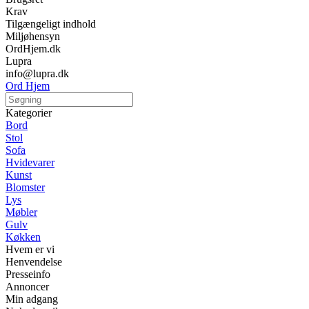
Krav
Tilgængeligt indhold
Miljøhensyn
OrdHjem.dk
Lupra
info@lupra.dk
Ord Hjem
Kategorier
Bord
Stol
Sofa
Hvidevarer
Kunst
Blomster
Lys
Møbler
Gulv
Køkken
Hvem er vi
Henvendelse
Presseinfo
Annoncer
Min adgang