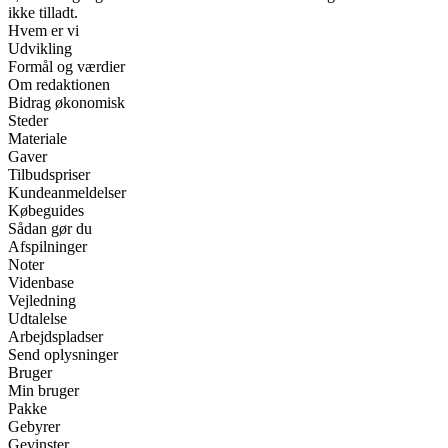
ikke tilladt.
Hvem er vi
Udvikling
Formål og værdier
Om redaktionen
Bidrag økonomisk
Steder
Materiale
Gaver
Tilbudspriser
Kundeanmeldelser
Købeguides
Sådan gør du
Afspilninger
Noter
Videnbase
Vejledning
Udtalelse
Arbejdspladser
Send oplysninger
Bruger
Min bruger
Pakke
Gebyrer
Gevinster