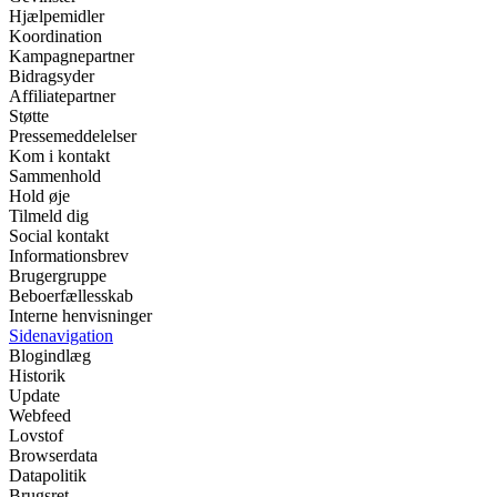
Hjælpemidler
Koordination
Kampagnepartner
Bidragsyder
Affiliatepartner
Støtte
Pressemeddelelser
Kom i kontakt
Sammenhold
Hold øje
Tilmeld dig
Social kontakt
Informationsbrev
Brugergruppe
Beboerfællesskab
Interne henvisninger
Sidenavigation
Blogindlæg
Historik
Update
Webfeed
Lovstof
Browserdata
Datapolitik
Brugsret