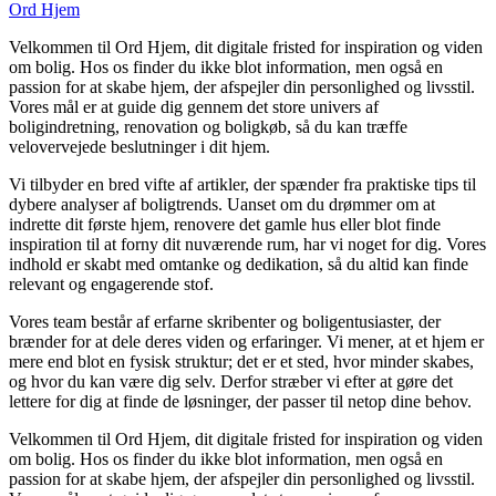
Ord Hjem
Velkommen til Ord Hjem, dit digitale fristed for inspiration og viden
om bolig. Hos os finder du ikke blot information, men også en
passion for at skabe hjem, der afspejler din personlighed og livsstil.
Vores mål er at guide dig gennem det store univers af
boligindretning, renovation og boligkøb, så du kan træffe
velovervejede beslutninger i dit hjem.
Vi tilbyder en bred vifte af artikler, der spænder fra praktiske tips til
dybere analyser af boligtrends. Uanset om du drømmer om at
indrette dit første hjem, renovere det gamle hus eller blot finde
inspiration til at forny dit nuværende rum, har vi noget for dig. Vores
indhold er skabt med omtanke og dedikation, så du altid kan finde
relevant og engagerende stof.
Vores team består af erfarne skribenter og boligentusiaster, der
brænder for at dele deres viden og erfaringer. Vi mener, at et hjem er
mere end blot en fysisk struktur; det er et sted, hvor minder skabes,
og hvor du kan være dig selv. Derfor stræber vi efter at gøre det
lettere for dig at finde de løsninger, der passer til netop dine behov.
Velkommen til Ord Hjem, dit digitale fristed for inspiration og viden
om bolig. Hos os finder du ikke blot information, men også en
passion for at skabe hjem, der afspejler din personlighed og livsstil.