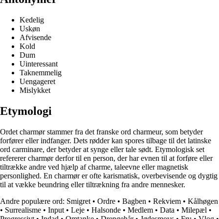
Kedelig
Uskøn
Afvisende
Kold
Dum
Uinteressant
Taknemmelig
Uengageret
Mislykket
Etymologi
Ordet charmør stammer fra det franske ord charmeur, som betyder
forfører eller indfanger. Dets rødder kan spores tilbage til det latinske
ord carminare, der betyder at synge eller tale sødt. Etymologisk set
refererer charmør derfor til en person, der har evnen til at forføre eller
tiltrække andre ved hjælp af charme, taleevne eller magnetisk
personlighed. En charmør er ofte karismatisk, overbevisende og dygtig
til at vække beundring eller tiltrækning fra andre mennesker.
Andre populære ord:
Smigret
•
Ordre
•
Bagben
•
Rekviem
•
Kålhøgen
•
Surrealisme
•
Input
•
Leje
•
Halsonde
•
Medlem
•
Data
•
Milepæl
•
Progressivt
•
Indad
•
Omtanke
•
Drengehår
•
Jødesmovs
•
Fru
•
Vlog
•