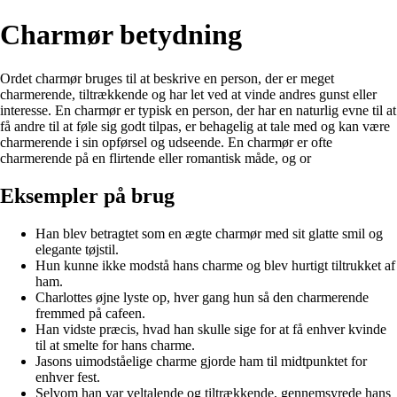
Charmør betydning
Ordet charmør bruges til at beskrive en person, der er meget
charmerende, tiltrækkende og har let ved at vinde andres gunst eller
interesse. En charmør er typisk en person, der har en naturlig evne til at
få andre til at føle sig godt tilpas, er behagelig at tale med og kan være
charmerende i sin opførsel og udseende. En charmør er ofte
charmerende på en flirtende eller romantisk måde, og or
Eksempler på brug
Han blev betragtet som en ægte charmør med sit glatte smil og
elegante tøjstil.
Hun kunne ikke modstå hans charme og blev hurtigt tiltrukket af
ham.
Charlottes øjne lyste op, hver gang hun så den charmerende
fremmed på cafeen.
Han vidste præcis, hvad han skulle sige for at få enhver kvinde
til at smelte for hans charme.
Jasons uimodståelige charme gjorde ham til midtpunktet for
enhver fest.
Selvom han var veltalende og tiltrækkende, gennemsyrede hans