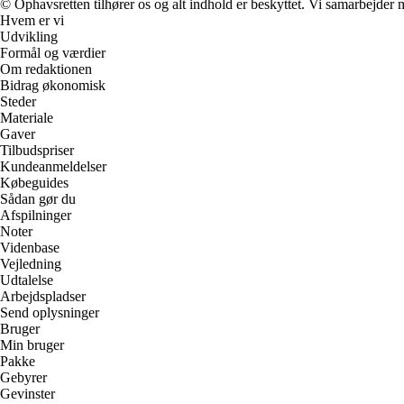
© Ophavsretten tilhører os og alt indhold er beskyttet. Vi samarbejder 
Hvem er vi
Udvikling
Formål og værdier
Om redaktionen
Bidrag økonomisk
Steder
Materiale
Gaver
Tilbudspriser
Kundeanmeldelser
Købeguides
Sådan gør du
Afspilninger
Noter
Videnbase
Vejledning
Udtalelse
Arbejdspladser
Send oplysninger
Bruger
Min bruger
Pakke
Gebyrer
Gevinster