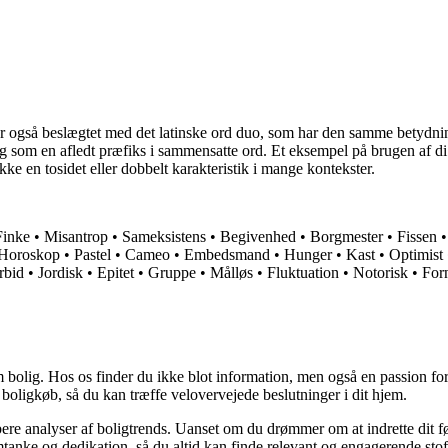
er også beslægtet med det latinske ord duo, som har den samme betydnin
m en afledt præfiks i sammensatte ord. Et eksempel på brugen af di er o
ykke en tosidet eller dobbelt karakteristik i mange kontekster.
Finke
•
Misantrop
•
Sameksistens
•
Begivenhed
•
Borgmester
•
Fissen
Horoskop
•
Pastel
•
Cameo
•
Embedsmand
•
Hunger
•
Kast
•
Optimist
rbid
•
Jordisk
•
Epitet
•
Gruppe
•
Målløs
•
Fluktuation
•
Notorisk
•
For
 bolig. Hos os finder du ikke blot information, men også en passion for 
 boligkøb, så du kan træffe velovervejede beslutninger i dit hjem.
dybere analyser af boligtrends. Uanset om du drømmer om at indrette dit fø
tanke og dedikation, så du altid kan finde relevant og engagerende stof