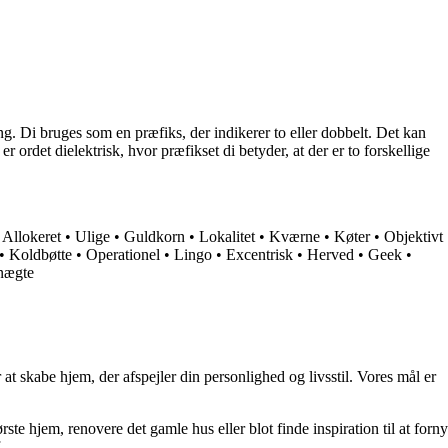
g. Di bruges som en præfiks, der indikerer to eller dobbelt. Det kan
rdet dielektrisk, hvor præfikset di betyder, at der er to forskellige
•
Allokeret
•
Ulige
•
Guldkorn
•
Lokalitet
•
Kværne
•
Køter
•
Objektivt
•
Koldbøtte
•
Operationel
•
Lingo
•
Excentrisk
•
Herved
•
Geek
•
nægte
at skabe hjem, der afspejler din personlighed og livsstil. Vores mål er
rste hjem, renovere det gamle hus eller blot finde inspiration til at forny
.