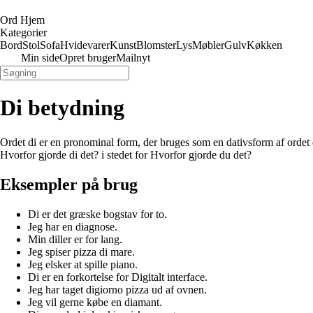
Ord Hjem
Kategorier
Bord
Stol
Sofa
Hvidevarer
Kunst
Blomster
Lys
Møbler
Gulv
Køkken
Min side
Opret bruger
Mailnyt
Di betydning
Ordet di er en pronominal form, der bruges som en dativsform af ordet du
Hvorfor gjorde di det? i stedet for Hvorfor gjorde du det?
Eksempler på brug
Di er det græske bogstav for to.
Jeg har en diagnose.
Min diller er for lang.
Jeg spiser pizza di mare.
Jeg elsker at spille piano.
Di er en forkortelse for Digitalt interface.
Jeg har taget digiorno pizza ud af ovnen.
Jeg vil gerne købe en diamant.