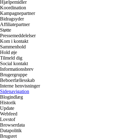
Hjælpemidler
Koordination
Kampagnepartner
Bidragsyder
Affiliatepartner
Støtte
Pressemeddelelser
Kom i kontakt
Sammenhold
Hold øje
Tilmeld dig
Social kontakt
Informationsbrev
Brugergruppe
Beboerfællesskab
Interne henvisninger
Sidenavigation
Blogindlæg
Historik
Update
Webfeed
Lovstof
Browserdata
Datapolitik
Brugsret