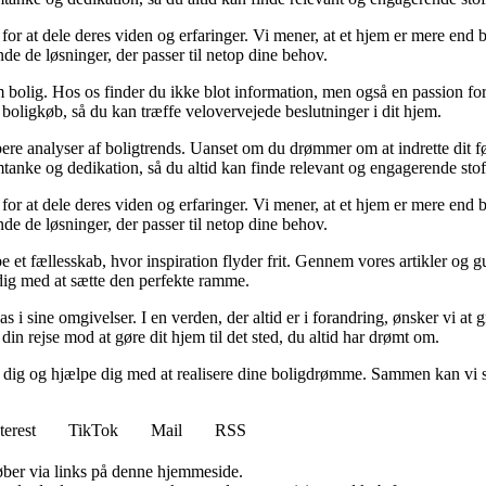
for at dele deres viden og erfaringer. Vi mener, at et hjem er mere end b
inde de løsninger, der passer til netop dine behov.
 bolig. Hos os finder du ikke blot information, men også en passion for 
 boligkøb, så du kan træffe velovervejede beslutninger i dit hjem.
dybere analyser af boligtrends. Uanset om du drømmer om at indrette dit fø
tanke og dedikation, så du altid kan finde relevant og engagerende stof
for at dele deres viden og erfaringer. Vi mener, at et hjem er mere end b
inde de løsninger, der passer til netop dine behov.
e et fællesskab, hvor inspiration flyder frit. Gennem vores artikler og g
 dig med at sætte den perfekte ramme.
lpas i sine omgivelser. I en verden, der altid er i forandring, ønsker vi a
i din rejse mod at gøre dit hjem til det sted, du altid har drømt om.
e dig og hjælpe dig med at realisere dine boligdrømme. Sammen kan vi s
terest
TikTok
Mail
RSS
 køber via links på denne hjemmeside.