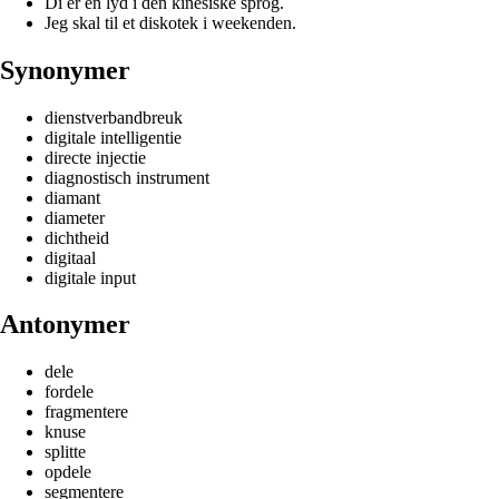
Di er en lyd i den kinesiske sprog.
Jeg skal til et diskotek i weekenden.
Synonymer
dienstverbandbreuk
digitale intelligentie
directe injectie
diagnostisch instrument
diamant
diameter
dichtheid
digitaal
digitale input
Antonymer
dele
fordele
fragmentere
knuse
splitte
opdele
segmentere