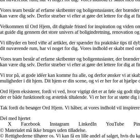
Vores team består af erfarne skribenter og boligentusiaster, der brænder 
kan være dig selv. Derfor stræber vi efter at gøre det lettere for dig at f
Velkommen til Ord Hjem, dit digitale fristed for inspiration og viden om
at guide dig gennem det store univers af boligindretning, renovation og
Vi tilbyder en bred vifte af artikler, der spænder fra praktiske tips til 
dit nuværende rum, har vi noget for dig. Vores indhold er skabt med om
Vores team består af erfarne skribenter og boligentusiaster, der brænder 
kan være dig selv. Derfor stræber vi efter at gøre det lettere for dig at f
Vi tror på, at gode idéer kan komme fra alle, og derfor ønsker vi at skab
muligheder i dit hjem. Dit hjem er din scene, og vi er her for at hjælpe
Ord Hjem eksisterer, fordi vi ved, hvor vigtigt det er at føle sig godt ti
der er både funktionelt og æstetisk tiltalende. Vi er her for at støtte dig 
Tak fordi du besøger Ord Hjem. Vi håber, at vores indhold vil inspirer
Del med hjertet
X
Facebook
Instagram
LinkedIn
YouTube
Pin
© Materialet må ikke bruges uden tilladelse.
© Rettighederne tilhører os. Vi kan få en lille andel af salget, hvis du