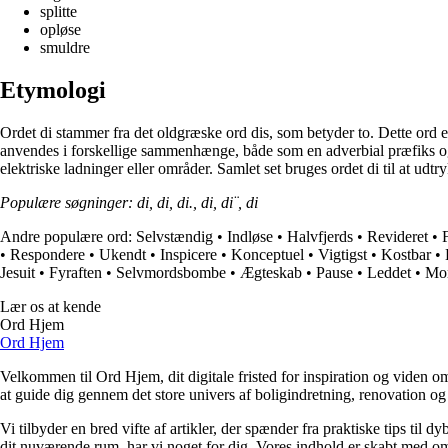
splitte
opløse
smuldre
Etymologi
Ordet di stammer fra det oldgræske ord dis, som betyder to. Dette ord 
anvendes i forskellige sammenhænge, både som en adverbial præfiks og so
elektriske ladninger eller områder. Samlet set bruges ordet di til at udtr
Populære søgninger: di, di, di., di, di¨, di
Andre populære ord:
Selvstændig
•
Indløse
•
Halvfjerds
•
Revideret
•
•
Respondere
•
Ukendt
•
Inspicere
•
Konceptuel
•
Vigtigst
•
Kostbar
•
Jesuit
•
Fyraften
•
Selvmordsbombe
•
Ægteskab
•
Pause
•
Leddet
•
Mo
Lær os at kende
Ord Hjem
Ord Hjem
Velkommen til Ord Hjem, dit digitale fristed for inspiration og viden om
at guide dig gennem det store univers af boligindretning, renovation og
Vi tilbyder en bred vifte af artikler, der spænder fra praktiske tips til 
dit nuværende rum, har vi noget for dig. Vores indhold er skabt med om