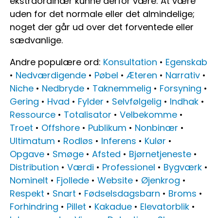
ekstraordinær kunne derfor være: At være
uden for det normale eller det almindelige;
noget der går ud over det forventede eller
sædvanlige.
Andre populære ord:
Konsultation
•
Egenskab
•
Nedværdigende
•
Pøbel
•
Æteren
•
Narrativ
•
Niche
•
Nedbryde
•
Taknemmelig
•
Forsyning
•
Gering
•
Hvad
•
Fylder
•
Selvfølgelig
•
Indhak
•
Ressource
•
Totalisator
•
Velbekomme
•
Troet
•
Offshore
•
Publikum
•
Nonbinær
•
Ultimatum
•
Rodløs
•
Inferens
•
Kulør
•
Opgave
•
Smøge
•
Afsted
•
Bjørnetjeneste
•
Distribution
•
Værdi
•
Professionel
•
Bygværk
•
Nominelt
•
Fjollede
•
Website
•
Øjenkrog
•
Respekt
•
Snart
•
Fødselsdagsbarn
•
Broms
•
Forhindring
•
Pillet
•
Kakadue
•
Elevatorblik
•