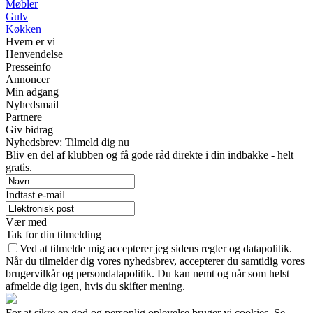
Møbler
Gulv
Køkken
Hvem er vi
Henvendelse
Presseinfo
Annoncer
Min adgang
Nyhedsmail
Partnere
Giv bidrag
Nyhedsbrev: Tilmeld dig nu
Bliv en del af klubben og få gode råd direkte i din indbakke - helt
gratis.
Indtast e-mail
Vær med
Tak for din tilmelding
Ved at tilmelde mig accepterer jeg sidens regler og datapolitik.
Når du tilmelder dig vores nyhedsbrev, accepterer du samtidig vores
brugervilkår og persondatapolitik. Du kan nemt og når som helst
afmelde dig igen, hvis du skifter mening.
For at sikre en god og personlig oplevelse bruger vi cookies. Se