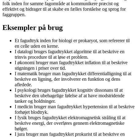
folk inden for samme fagområde at kommunikere præcist og
effektivt og bidrager til at skabe en fælles forståelse og sprog for
faggruppen.
Eksempler på brug
Et fagudtryk inden for biologi er prokaryot, som refererer til
en celle uden en kerne.
I datalogi bruges fagudtrykket algoritme til at beskrive en
trinvis procedure til at løse et problem.
I økonomi bruger man fagudtrykket inflation til at beskrive
stigningen i priser over tid.
I matematik bruger man fagudtrykket differentialligning til at
beskrive en ligning, der involverer en funktion og dens
afledede.
I psykologi bruges fagudtrykket kognitiv dissonans til at
beskrive den ubehagelige følelse af at have modstridende
tanker og holdninger.
I medicin bruger man fagudtrykket hypertension til at beskrive
forhøjet blodtryk.
I fysik bruges fagudtrykket elektromagnetisk stråling til at
beskrive energi, der overføres gennem elektromagnetiske
bølger.
I jura bruger man fagudtrykket prokurist til at beskrive en