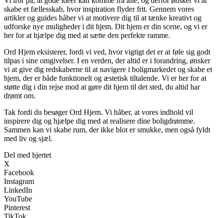
Vi tror på, at gode idéer kan komme fra alle, og derfor ønsker vi at
skabe et fællesskab, hvor inspiration flyder frit. Gennem vores
artikler og guides håber vi at motivere dig til at tænke kreativt og
udforske nye muligheder i dit hjem. Dit hjem er din scene, og vi er
her for at hjælpe dig med at sætte den perfekte ramme.
Ord Hjem eksisterer, fordi vi ved, hvor vigtigt det er at føle sig godt
tilpas i sine omgivelser. I en verden, der altid er i forandring, ønsker
vi at give dig redskaberne til at navigere i boligmarkedet og skabe et
hjem, der er både funktionelt og æstetisk tiltalende. Vi er her for at
støtte dig i din rejse mod at gøre dit hjem til det sted, du altid har
drømt om.
Tak fordi du besøger Ord Hjem. Vi håber, at vores indhold vil
inspirere dig og hjælpe dig med at realisere dine boligdrømme.
Sammen kan vi skabe rum, der ikke blot er smukke, men også fyldt
med liv og sjæl.
Del med hjertet
X
Facebook
Instagram
LinkedIn
YouTube
Pinterest
TikTok