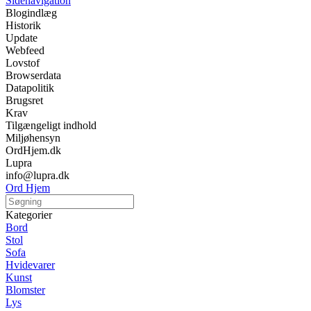
Sidenavigation
Blogindlæg
Historik
Update
Webfeed
Lovstof
Browserdata
Datapolitik
Brugsret
Krav
Tilgængeligt indhold
Miljøhensyn
OrdHjem.dk
Lupra
info@lupra.dk
Ord Hjem
Kategorier
Bord
Stol
Sofa
Hvidevarer
Kunst
Blomster
Lys