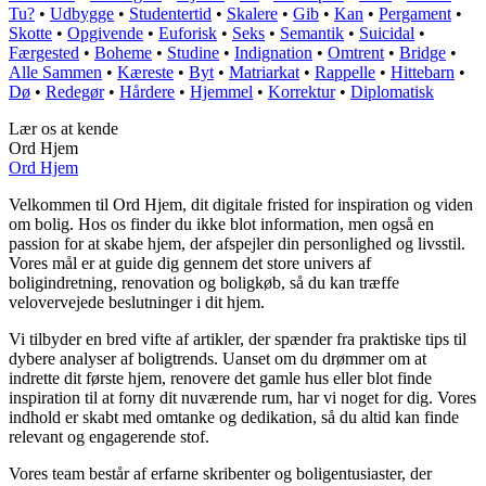
Tu?
•
Udbygge
•
Studentertid
•
Skalere
•
Gib
•
Kan
•
Pergament
•
Skotte
•
Opgivende
•
Euforisk
•
Seks
•
Semantik
•
Suicidal
•
Færgested
•
Boheme
•
Studine
•
Indignation
•
Omtrent
•
Bridge
•
Alle Sammen
•
Kæreste
•
Byt
•
Matriarkat
•
Rappelle
•
Hittebarn
•
Dø
•
Redegør
•
Hårdere
•
Hjemmel
•
Korrektur
•
Diplomatisk
Lær os at kende
Ord Hjem
Ord Hjem
Velkommen til Ord Hjem, dit digitale fristed for inspiration og viden
om bolig. Hos os finder du ikke blot information, men også en
passion for at skabe hjem, der afspejler din personlighed og livsstil.
Vores mål er at guide dig gennem det store univers af
boligindretning, renovation og boligkøb, så du kan træffe
velovervejede beslutninger i dit hjem.
Vi tilbyder en bred vifte af artikler, der spænder fra praktiske tips til
dybere analyser af boligtrends. Uanset om du drømmer om at
indrette dit første hjem, renovere det gamle hus eller blot finde
inspiration til at forny dit nuværende rum, har vi noget for dig. Vores
indhold er skabt med omtanke og dedikation, så du altid kan finde
relevant og engagerende stof.
Vores team består af erfarne skribenter og boligentusiaster, der