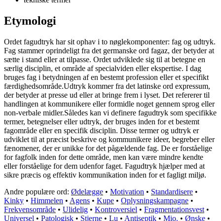
Etymologi
Ordet fagudtryk har sit ophav i to nøglekomponenter: fag og udtryk.
Fag stammer oprindeligt fra det germanske ord fagaz, der betyder at
sætte i stand eller at tilpasse. Ordet udviklede sig til at betegne en
særlig disciplin, et område af specialviden eller ekspertise. I dag
bruges fag i betydningen af en bestemt profession eller et specifikt
færdighedsområde.Udtryk kommer fra det latinske ord expressum,
der betyder at presse ud eller at bringe frem i lyset. Det refererer til
handlingen at kommunikere eller formidle noget gennem sprog eller
non-verbale midler.Således kan vi definere fagudtryk som specifikke
termer, betegnelser eller udtryk, der bruges inden for et bestemt
fagområde eller en specifik disciplin. Disse termer og udtryk er
udviklet til at præcist beskrive og kommunikere ideer, begreber eller
fænomener, der er unikke for det pågældende fag. De er forståelige
for fagfolk inden for dette område, men kan være mindre kendte
eller forståelige for dem udenfor faget. Fagudtryk hjælper med at
sikre præcis og effektiv kommunikation inden for et fagligt miljø.
Andre populære ord:
Ødelægge
•
Motivation
•
Standardisere
•
Kinky
•
Himmelen
•
Agens
•
Kupe
•
Oplysningskampagne
•
Frekvensområde
•
Ulidelig
•
Kontroversiel
•
Fragmentationsvest
•
Universel
•
Patologisk
•
Stjerne
•
Lu
•
Antiseptik
•
Mio.
•
Ønske
•