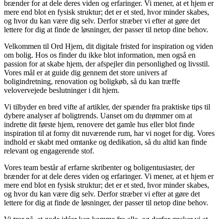
brænder for at dele deres viden og erfaringer. Vi mener, at et hjem er
mere end blot en fysisk struktur; det er et sted, hvor minder skabes,
og hvor du kan være dig selv. Derfor stræber vi efter at gøre det
lettere for dig at finde de løsninger, der passer til netop dine behov.
Velkommen til Ord Hjem, dit digitale fristed for inspiration og viden
om bolig. Hos os finder du ikke blot information, men også en
passion for at skabe hjem, der afspejler din personlighed og livsstil.
Vores mål er at guide dig gennem det store univers af
boligindretning, renovation og boligkøb, så du kan træffe
velovervejede beslutninger i dit hjem.
Vi tilbyder en bred vifte af artikler, der spænder fra praktiske tips til
dybere analyser af boligtrends. Uanset om du drømmer om at
indrette dit første hjem, renovere det gamle hus eller blot finde
inspiration til at forny dit nuværende rum, har vi noget for dig. Vores
indhold er skabt med omtanke og dedikation, så du altid kan finde
relevant og engagerende stof.
Vores team består af erfarne skribenter og boligentusiaster, der
brænder for at dele deres viden og erfaringer. Vi mener, at et hjem er
mere end blot en fysisk struktur; det er et sted, hvor minder skabes,
og hvor du kan være dig selv. Derfor stræber vi efter at gøre det
lettere for dig at finde de løsninger, der passer til netop dine behov.