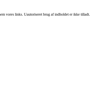
 vores links. Uautoriseret brug af indholdet er ikke tilladt.