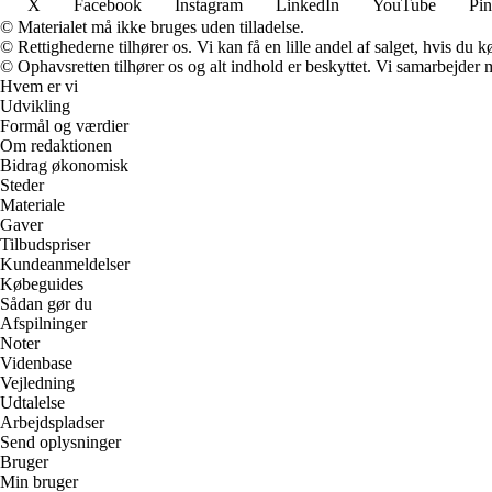
X
Facebook
Instagram
LinkedIn
YouTube
Pin
© Materialet må ikke bruges uden tilladelse.
© Rettighederne tilhører os. Vi kan få en lille andel af salget, hvis du
© Ophavsretten tilhører os og alt indhold er beskyttet. Vi samarbejder 
Hvem er vi
Udvikling
Formål og værdier
Om redaktionen
Bidrag økonomisk
Steder
Materiale
Gaver
Tilbudspriser
Kundeanmeldelser
Købeguides
Sådan gør du
Afspilninger
Noter
Videnbase
Vejledning
Udtalelse
Arbejdspladser
Send oplysninger
Bruger
Min bruger