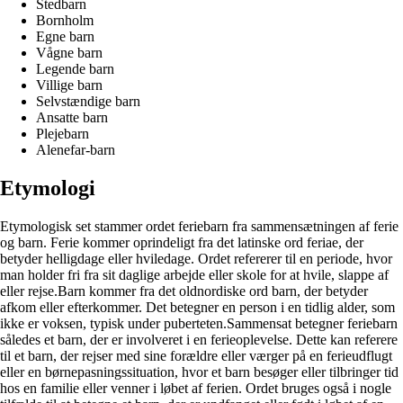
Stedbarn
Bornholm
Egne barn
Vågne barn
Legende barn
Villige barn
Selvstændige barn
Ansatte barn
Plejebarn
Alenefar-barn
Etymologi
Etymologisk set stammer ordet feriebarn fra sammensætningen af ferie
og barn. Ferie kommer oprindeligt fra det latinske ord feriae, der
betyder helligdage eller hviledage. Ordet refererer til en periode, hvor
man holder fri fra sit daglige arbejde eller skole for at hvile, slappe af
eller rejse.Barn kommer fra det oldnordiske ord barn, der betyder
afkom eller efterkommer. Det betegner en person i en tidlig alder, som
ikke er voksen, typisk under puberteten.Sammensat betegner feriebarn
således et barn, der er involveret i en ferieoplevelse. Dette kan referere
til et barn, der rejser med sine forældre eller værger på en ferieudflugt
eller en børnepasningssituation, hvor et barn besøger eller tilbringer tid
hos en familie eller venner i løbet af ferien. Ordet bruges også i nogle