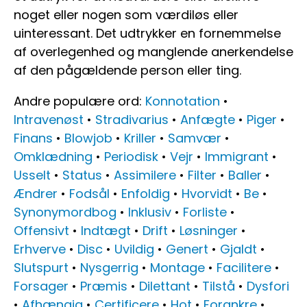
noget eller nogen som værdiløs eller
uinteressant. Det udtrykker en fornemmelse
af overlegenhed og manglende anerkendelse
af den pågældende person eller ting.
Andre populære ord:
Konnotation
•
Intravenøst
•
Stradivarius
•
Anfægte
•
Piger
•
Finans
•
Blowjob
•
Kriller
•
Samvær
•
Omklædning
•
Periodisk
•
Vejr
•
Immigrant
•
Usselt
•
Status
•
Assimilere
•
Filter
•
Baller
•
Ændrer
•
Fodsål
•
Enfoldig
•
Hvorvidt
•
Be
•
Synonymordbog
•
Inklusiv
•
Forliste
•
Offensivt
•
Indtægt
•
Drift
•
Løsninger
•
Erhverve
•
Disc
•
Uvildig
•
Genert
•
Gjaldt
•
Slutspurt
•
Nysgerrig
•
Montage
•
Facilitere
•
Forsager
•
Præmis
•
Dilettant
•
Tilstå
•
Dysfori
•
Afhængig
•
Certificere
•
Hot
•
Forankre
•