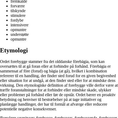
fremkalde
forværre
tilskynde
stimulere
fordybe
intensivere
opmuntre
understøtte
opmuntre
Etymologi
Ordet forebygge stammer fra det olddanske förebägia, som kan
oversættes til at gå foran eller at forhindre på forhånd. Förebägia er
sammensat af före (forud) og bägia (at gå), hvilket i kombination
refererer til en handling, der finder sted forud for en given begivenhed
eller situation for at undgå, at den finder sted eller for at mindske dens
virkning. Den etymologiske definition af forebygge ville derfor være at
træffe foranstaltninger for at forhindre eller mindske skade, ulykker
eller problemer på forhånd eller før de opstår. Ordet bærer en proaktiv
betydning og henviser til bestræbelser på at tage initiativer og
planlægge handlinger, der har til formål at afværge eller reducere
potentielle negative konsekvenser.
Populære søgninger: forebygge, forebygges, forebyggende, forebygger,