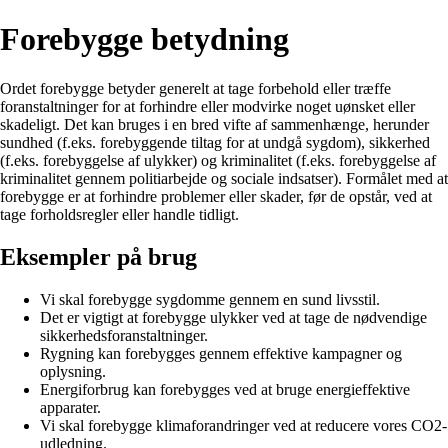
Forebygge betydning
Ordet forebygge betyder generelt at tage forbehold eller træffe
foranstaltninger for at forhindre eller modvirke noget uønsket eller
skadeligt. Det kan bruges i en bred vifte af sammenhænge, herunder
sundhed (f.eks. forebyggende tiltag for at undgå sygdom), sikkerhed
(f.eks. forebyggelse af ulykker) og kriminalitet (f.eks. forebyggelse af
kriminalitet gennem politiarbejde og sociale indsatser). Formålet med at
forebygge er at forhindre problemer eller skader, før de opstår, ved at
tage forholdsregler eller handle tidligt.
Eksempler på brug
Vi skal forebygge sygdomme gennem en sund livsstil.
Det er vigtigt at forebygge ulykker ved at tage de nødvendige
sikkerhedsforanstaltninger.
Rygning kan forebygges gennem effektive kampagner og
oplysning.
Energiforbrug kan forebygges ved at bruge energieffektive
apparater.
Vi skal forebygge klimaforandringer ved at reducere vores CO2-
udledning.