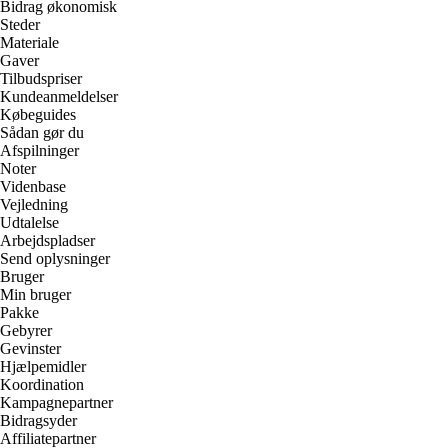
Bidrag økonomisk
Steder
Materiale
Gaver
Tilbudspriser
Kundeanmeldelser
Købeguides
Sådan gør du
Afspilninger
Noter
Videnbase
Vejledning
Udtalelse
Arbejdspladser
Send oplysninger
Bruger
Min bruger
Pakke
Gebyrer
Gevinster
Hjælpemidler
Koordination
Kampagnepartner
Bidragsyder
Affiliatepartner