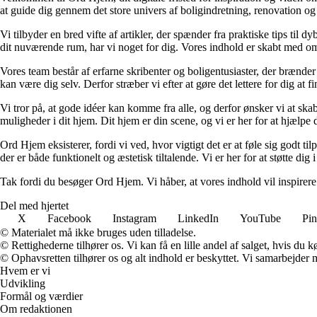
at guide dig gennem det store univers af boligindretning, renovation og
Vi tilbyder en bred vifte af artikler, der spænder fra praktiske tips til 
dit nuværende rum, har vi noget for dig. Vores indhold er skabt med om
Vores team består af erfarne skribenter og boligentusiaster, der brænder 
kan være dig selv. Derfor stræber vi efter at gøre det lettere for dig at f
Vi tror på, at gode idéer kan komme fra alle, og derfor ønsker vi at skab
muligheder i dit hjem. Dit hjem er din scene, og vi er her for at hjælpe
Ord Hjem eksisterer, fordi vi ved, hvor vigtigt det er at føle sig godt ti
der er både funktionelt og æstetisk tiltalende. Vi er her for at støtte dig 
Tak fordi du besøger Ord Hjem. Vi håber, at vores indhold vil inspirer
Del med hjertet
X
Facebook
Instagram
LinkedIn
YouTube
Pin
© Materialet må ikke bruges uden tilladelse.
© Rettighederne tilhører os. Vi kan få en lille andel af salget, hvis du
© Ophavsretten tilhører os og alt indhold er beskyttet. Vi samarbejder 
Hvem er vi
Udvikling
Formål og værdier
Om redaktionen