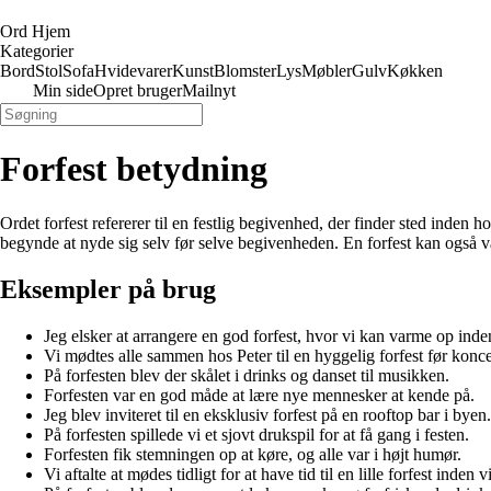
Ord Hjem
Kategorier
Bord
Stol
Sofa
Hvidevarer
Kunst
Blomster
Lys
Møbler
Gulv
Køkken
Min side
Opret bruger
Mailnyt
Forfest betydning
Ordet forfest refererer til en festlig begivenhed, der finder sted inden
begynde at nyde sig selv før selve begivenheden. En forfest kan også væ
Eksempler på brug
Jeg elsker at arrangere en god forfest, hvor vi kan varme op inden
Vi mødtes alle sammen hos Peter til en hyggelig forfest før konce
På forfesten blev der skålet i drinks og danset til musikken.
Forfesten var en god måde at lære nye mennesker at kende på.
Jeg blev inviteret til en eksklusiv forfest på en rooftop bar i byen.
På forfesten spillede vi et sjovt drukspil for at få gang i festen.
Forfesten fik stemningen op at køre, og alle var i højt humør.
Vi aftalte at mødes tidligt for at have tid til en lille forfest inden v