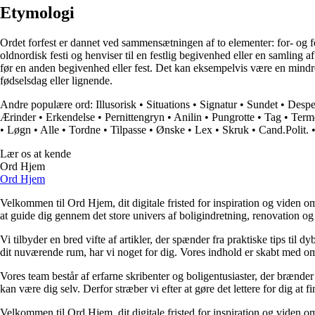
Etymologi
Ordet forfest er dannet ved sammensætningen af to elementer: for- og fes
oldnordisk festi og henviser til en festlig begivenhed eller en samling af
før en anden begivenhed eller fest. Det kan eksempelvis være en mindre
fødselsdag eller lignende.
Andre populære ord:
Illusorisk
•
Situations
•
Signatur
•
Sundet
•
Despe
Ærinder
•
Erkendelse
•
Pernittengryn
•
Anilin
•
Pungrotte
•
Tag
•
Term
•
Løgn
•
Alle
•
Tordne
•
Tilpasse
•
Ønske
•
Lex
•
Skruk
•
Cand.Polit.
Lær os at kende
Ord Hjem
Ord Hjem
Velkommen til Ord Hjem, dit digitale fristed for inspiration og viden om
at guide dig gennem det store univers af boligindretning, renovation og
Vi tilbyder en bred vifte af artikler, der spænder fra praktiske tips til 
dit nuværende rum, har vi noget for dig. Vores indhold er skabt med om
Vores team består af erfarne skribenter og boligentusiaster, der brænder 
kan være dig selv. Derfor stræber vi efter at gøre det lettere for dig at f
Velkommen til Ord Hjem, dit digitale fristed for inspiration og viden om