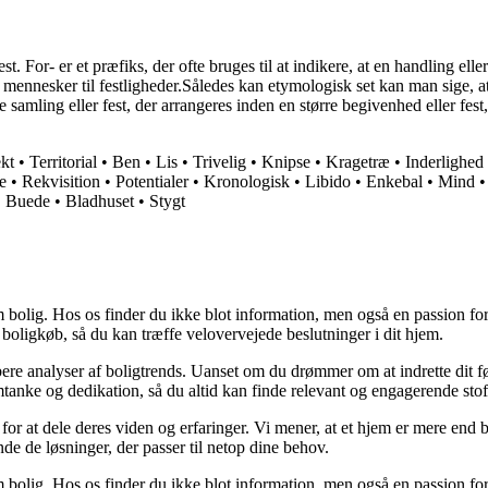
t. For- er et præfiks, der ofte bruges til at indikere, at en handling e
 mennesker til festligheder.Således kan etymologisk set kan man sige, at f
 samling eller fest, der arrangeres inden en større begivenhed eller fe
kt
•
Territorial
•
Ben
•
Lis
•
Trivelig
•
Knipse
•
Kragetræ
•
Inderlighed
e
•
Rekvisition
•
Potentialer
•
Kronologisk
•
Libido
•
Enkebal
•
Mind
•
Buede
•
Bladhuset
•
Stygt
 bolig. Hos os finder du ikke blot information, men også en passion for 
 boligkøb, så du kan træffe velovervejede beslutninger i dit hjem.
dybere analyser af boligtrends. Uanset om du drømmer om at indrette dit fø
tanke og dedikation, så du altid kan finde relevant og engagerende stof
for at dele deres viden og erfaringer. Vi mener, at et hjem er mere end b
inde de løsninger, der passer til netop dine behov.
 bolig. Hos os finder du ikke blot information, men også en passion for 