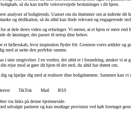
 boligkøb, så du kan træffe velovervejede beslutninger i dit hjem.
dybere analyser af boligtrends. Uanset om du drømmer om at indrette dit fø
tanke og dedikation, så du altid kan finde relevant og engagerende stof
for at dele deres viden og erfaringer. Vi mener, at et hjem er mere end b
inde de løsninger, der passer til netop dine behov.
e et fællesskab, hvor inspiration flyder frit. Gennem vores artikler og g
 dig med at sætte den perfekte ramme.
lpas i sine omgivelser. I en verden, der altid er i forandring, ønsker vi a
i din rejse mod at gøre dit hjem til det sted, du altid har drømt om.
e dig og hjælpe dig med at realisere dine boligdrømme. Sammen kan vi s
terest
TikTok
Mail
RSS
 køber via links på denne hjemmeside.
med udvalgte partnere og kan modtage provision ved køb foretaget gennem