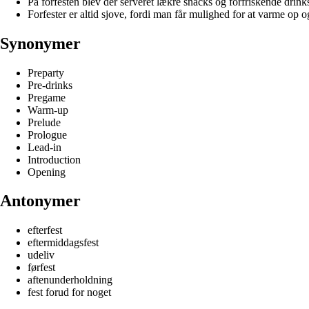
På forfesten blev der serveret lækre snacks og forfriskende drink
Forfester er altid sjove, fordi man får mulighed for at varme op o
Synonymer
Preparty
Pre-drinks
Pregame
Warm-up
Prelude
Prologue
Lead-in
Introduction
Opening
Antonymer
efterfest
eftermiddagsfest
udeliv
førfest
aftenunderholdning
fest forud for noget