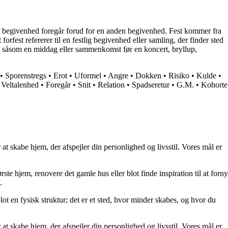
ller begivenhed foregår forud for en anden begivenhed. Fest kommer fra
orfest refererer til en festlig begivenhed eller samling, der finder sted
st, såsom en middag eller sammenkomst før en koncert, bryllup,
•
Sporenstregs
•
Erot
•
Uformel
•
Angre
•
Dokken
•
Risiko
•
Kulde
•
•
Veltalenhed
•
Foregår
•
Snit
•
Relation
•
Spadseretur
•
G.M.
•
Kohorte
at skabe hjem, der afspejler din personlighed og livsstil. Vores mål er
rste hjem, renovere det gamle hus eller blot finde inspiration til at forny
.
lot en fysisk struktur; det er et sted, hvor minder skabes, og hvor du
at skabe hjem, der afspejler din personlighed og livsstil. Vores mål er