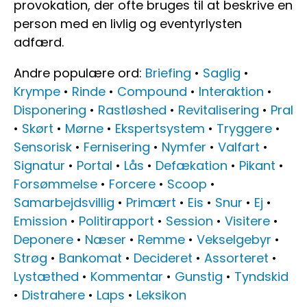
provokation, der ofte bruges til at beskrive en
person med en livlig og eventyrlysten
adfærd.
Andre populære ord:
Briefing
•
Saglig
•
Krympe
•
Rinde
•
Compound
•
Interaktion
•
Disponering
•
Rastløshed
•
Revitalisering
•
Pral
•
Skørt
•
Mørne
•
Ekspertsystem
•
Tryggere
•
Sensorisk
•
Fernisering
•
Nymfer
•
Valfart
•
Signatur
•
Portal
•
Lås
•
Defækation
•
Pikant
•
Forsømmelse
•
Forcere
•
Scoop
•
Samarbejdsvillig
•
Primært
•
Eis
•
Snur
•
Ej
•
Emission
•
Politirapport
•
Session
•
Visitere
•
Deponere
•
Næser
•
Remme
•
Vekselgebyr
•
Strøg
•
Bankomat
•
Decideret
•
Assorteret
•
Lystæthed
•
Kommentar
•
Gunstig
•
Tyndskid
•
Distrahere
•
Laps
•
Leksikon