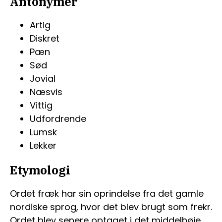
Antonymer
Artig
Diskret
Pæn
Sød
Jovial
Næsvis
Vittig
Udfordrende
Lumsk
Lekker
Etymologi
Ordet fræk har sin oprindelse fra det gamle
nordiske sprog, hvor det blev brugt som frekr.
Ordet blev senere optaget i det middelhøje