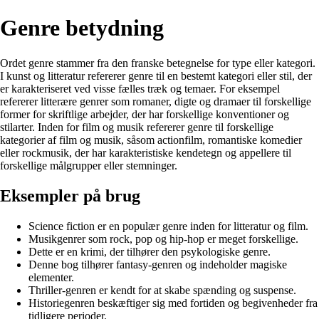
Genre betydning
Ordet genre stammer fra den franske betegnelse for type eller kategori.
I kunst og litteratur refererer genre til en bestemt kategori eller stil, der
er karakteriseret ved visse fælles træk og temaer. For eksempel
refererer litterære genrer som romaner, digte og dramaer til forskellige
former for skriftlige arbejder, der har forskellige konventioner og
stilarter. Inden for film og musik refererer genre til forskellige
kategorier af film og musik, såsom actionfilm, romantiske komedier
eller rockmusik, der har karakteristiske kendetegn og appellere til
forskellige målgrupper eller stemninger.
Eksempler på brug
Science fiction er en populær genre inden for litteratur og film.
Musikgenrer som rock, pop og hip-hop er meget forskellige.
Dette er en krimi, der tilhører den psykologiske genre.
Denne bog tilhører fantasy-genren og indeholder magiske
elementer.
Thriller-genren er kendt for at skabe spænding og suspense.
Historiegenren beskæftiger sig med fortiden og begivenheder fra
tidligere perioder.