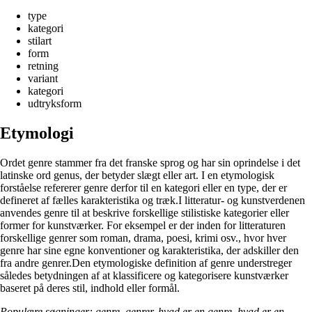
type
kategori
stilart
form
retning
variant
kategori
udtryksform
Etymologi
Ordet genre stammer fra det franske sprog og har sin oprindelse i det
latinske ord genus, der betyder slægt eller art. I en etymologisk
forståelse refererer genre derfor til en kategori eller en type, der er
defineret af fælles karakteristika og træk.I litteratur- og kunstverdenen
anvendes genre til at beskrive forskellige stilistiske kategorier eller
former for kunstværker. For eksempel er der inden for litteraturen
forskellige genrer som roman, drama, poesi, krimi osv., hvor hver
genre har sine egne konventioner og karakteristika, der adskiller den
fra andre genrer.Den etymologiske definition af genre understreger
således betydningen af at klassificere og kategorisere kunstværker
baseret på deres stil, indhold eller formål.
Populære søgninger: genre, genrer, hvad er en genre, hvad er en