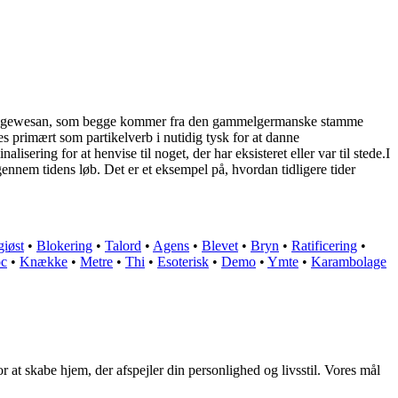
gelske gewesan, som begge kommer fra den gammelgermanske stamme
 primært som partikelverb i nutidig tysk for at danne
lisering for at henvise til noget, der har eksisteret eller var til stede.I
ennem tidens løb. Det er et eksempel på, hvordan tidligere tider
giøst
•
Blokering
•
Talord
•
Agens
•
Blevet
•
Bryn
•
Ratificering
•
c
•
Knække
•
Metre
•
Thi
•
Esoterisk
•
Demo
•
Ymte
•
Karambolage
 at skabe hjem, der afspejler din personlighed og livsstil. Vores mål