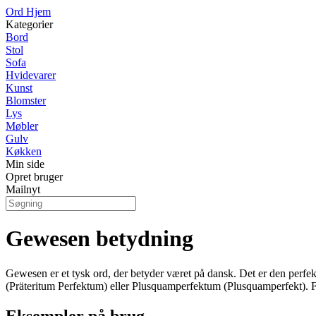
Ord Hjem
Kategorier
Bord
Stol
Sofa
Hvidevarer
Kunst
Blomster
Lys
Møbler
Gulv
Køkken
Min side
Opret bruger
Mailnyt
Gewesen betydning
Gewesen er et tysk ord, der betyder været på dansk. Det er den perfek
(Präteritum Perfektum) eller Plusquamperfektum (Plusquamperfekt). Fo
Eksempler på brug