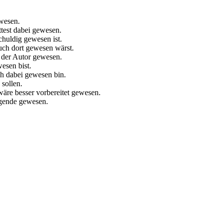
ewesen.
test dabei gewesen.
chuldig gewesen ist.
uch dort gewesen wärst.
e der Autor gewesen.
wesen bist.
ch dabei gewesen bin.
 sollen.
wäre besser vorbereitet gewesen.
agende gewesen.