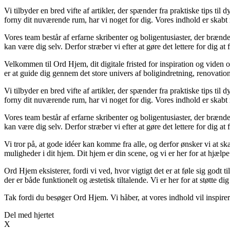
Vi tilbyder en bred vifte af artikler, der spænder fra praktiske tips til
forny dit nuværende rum, har vi noget for dig. Vores indhold er skabt
Vores team består af erfarne skribenter og boligentusiaster, der brænder
kan være dig selv. Derfor stræber vi efter at gøre det lettere for dig at
Velkommen til Ord Hjem, dit digitale fristed for inspiration og viden 
er at guide dig gennem det store univers af boligindretning, renovatio
Vi tilbyder en bred vifte af artikler, der spænder fra praktiske tips til
forny dit nuværende rum, har vi noget for dig. Vores indhold er skabt
Vores team består af erfarne skribenter og boligentusiaster, der brænder
kan være dig selv. Derfor stræber vi efter at gøre det lettere for dig at
Vi tror på, at gode idéer kan komme fra alle, og derfor ønsker vi at sk
muligheder i dit hjem. Dit hjem er din scene, og vi er her for at hjæl
Ord Hjem eksisterer, fordi vi ved, hvor vigtigt det er at føle sig godt t
der er både funktionelt og æstetisk tiltalende. Vi er her for at støtte di
Tak fordi du besøger Ord Hjem. Vi håber, at vores indhold vil inspir
Del med hjertet
X