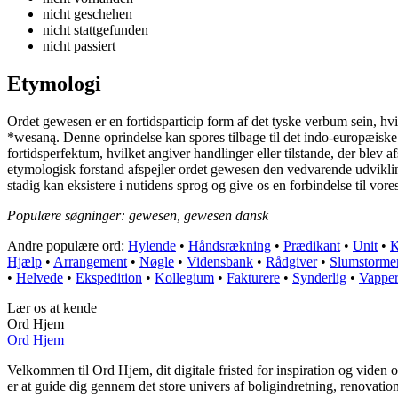
nicht geschehen
nicht stattgefunden
nicht passiert
Etymologi
Ordet gewesen er en fortidsparticip form af det tyske verbum sein,
*wesaną. Denne oprindelse kan spores tilbage til det indo-europæiske
fortidsperfektum, hvilket angiver handlinger eller tilstande, der blev afs
etymologisk forstand afspejler ordet gewesen den vedvarende udvikling 
stadig kan eksistere i nutidens sprog og give os en forbindelse til vores
Populære søgninger: gewesen, gewesen dansk
Andre populære ord:
Hylende
•
Håndsrækning
•
Prædikant
•
Unit
•
K
Hjælp
•
Arrangement
•
Nøgle
•
Vidensbank
•
Rådgiver
•
Slumstorme
•
Helvede
•
Ekspedition
•
Kollegium
•
Fakturere
•
Synderlig
•
Vappe
Lær os at kende
Ord Hjem
Ord Hjem
Velkommen til Ord Hjem, dit digitale fristed for inspiration og viden 
er at guide dig gennem det store univers af boligindretning, renovatio