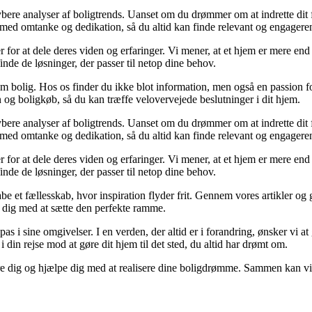
 dybere analyser af boligtrends. Uanset om du drømmer om at indrette dit f
 med omtanke og dedikation, så du altid kan finde relevant og engageren
 for at dele deres viden og erfaringer. Vi mener, at et hjem er mere end 
 finde de løsninger, der passer til netop dine behov.
om bolig. Hos os finder du ikke blot information, men også en passion for
n og boligkøb, så du kan træffe velovervejede beslutninger i dit hjem.
 dybere analyser af boligtrends. Uanset om du drømmer om at indrette dit f
 med omtanke og dedikation, så du altid kan finde relevant og engageren
 for at dele deres viden og erfaringer. Vi mener, at et hjem er mere end 
 finde de løsninger, der passer til netop dine behov.
abe et fællesskab, hvor inspiration flyder frit. Gennem vores artikler og 
pe dig med at sætte den perfekte ramme.
ilpas i sine omgivelser. I en verden, der altid er i forandring, ønsker vi 
g i din rejse mod at gøre dit hjem til det sted, du altid har drømt om.
ere dig og hjælpe dig med at realisere dine boligdrømme. Sammen kan vi