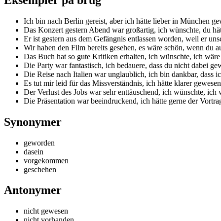
Ich bin nach Berlin gereist, aber ich hätte lieber in München g
Das Konzert gestern Abend war großartig, ich wünschte, du hät
Er ist gestern aus dem Gefängnis entlassen worden, weil er uns
Wir haben den Film bereits gesehen, es wäre schön, wenn du a
Das Buch hat so gute Kritiken erhalten, ich wünschte, ich wär
Die Party war fantastisch, ich bedauere, dass du nicht dabei ge
Die Reise nach Italien war unglaublich, ich bin dankbar, dass i
Es tut mir leid für das Missverständnis, ich hätte klarer gewesen
Der Verlust des Jobs war sehr enttäuschend, ich wünschte, ich 
Die Präsentation war beeindruckend, ich hätte gerne der Vortr
Synonymer
geworden
dasein
vorgekommen
geschehen
Antonymer
nicht gewesen
nicht vorhanden