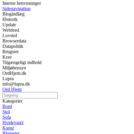
Interne henvisninger
Sidenavigation
Blogindlæg
Historik
Update
Webfeed
Lovstof
Browserdata
Datapolitik
Brugsret
Krav
Tilgængeligt indhold
Miljøhensyn
OrdHjem.dk
Lupra
info@lupra.dk
Ord Hjem
Kategorier
Bord
Stol
Sofa
Hvidevarer
Kunst
Blomster