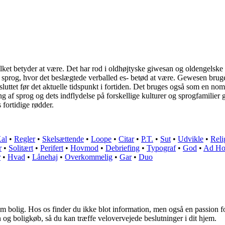
 hvilket betyder at være. Det har rod i oldhøjtyske giwesan og olden
 sprog, hvor det beslægtede verballed es- betød at være. Gewesen bruges
luttet før det aktuelle tidspunkt i fortiden. Det bruges også som en nomina
af sprog og dets indflydelse på forskellige kulturer og sprogfamilier g
 fortidige rødder.
al
•
Regler
•
Skelsættende
•
Loope
•
Citar
•
P.T.
•
Sut
•
Udvikle
•
Reli
r
•
Solitært
•
Perifert
•
Hovmod
•
Debriefing
•
Typograf
•
God
•
Ad Ho
r
•
Hvad
•
Lånehaj
•
Overkommelig
•
Gar
•
Duo
om bolig. Hos os finder du ikke blot information, men også en passion for
n og boligkøb, så du kan træffe velovervejede beslutninger i dit hjem.