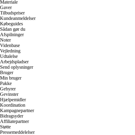
Materiale
Gaver
Tilbudspriser
Kundeanmeldelser
Købeguides
Sådan gør du
Afspilninger
Noter
Videnbase
Vejledning
Udtalelse
Arbejdspladser
Send oplysninger
Bruger
Min bruger
Pakke
Gebyrer
Gevinster
Hjælpemidler
Koordination
Kampagnepartner
Bidragsyder
Affiliatepartner
Støtte
Pressemeddelelser