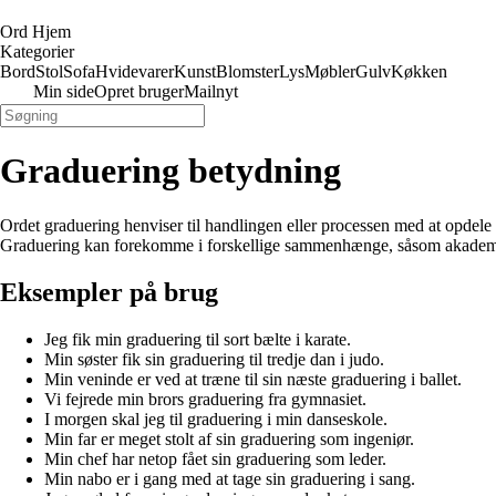
Ord Hjem
Kategorier
Bord
Stol
Sofa
Hvidevarer
Kunst
Blomster
Lys
Møbler
Gulv
Køkken
Min side
Opret bruger
Mailnyt
Graduering betydning
Ordet graduering henviser til handlingen eller processen med at opdele e
Graduering kan forekomme i forskellige sammenhænge, såsom akademisk
Eksempler på brug
Jeg fik min graduering til sort bælte i karate.
Min søster fik sin graduering til tredje dan i judo.
Min veninde er ved at træne til sin næste graduering i ballet.
Vi fejrede min brors graduering fra gymnasiet.
I morgen skal jeg til graduering i min danseskole.
Min far er meget stolt af sin graduering som ingeniør.
Min chef har netop fået sin graduering som leder.
Min nabo er i gang med at tage sin graduering i sang.