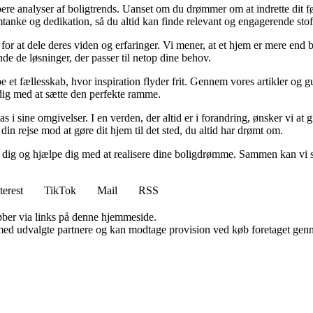
dybere analyser af boligtrends. Uanset om du drømmer om at indrette dit fø
tanke og dedikation, så du altid kan finde relevant og engagerende stof
for at dele deres viden og erfaringer. Vi mener, at et hjem er mere end b
inde de løsninger, der passer til netop dine behov.
e et fællesskab, hvor inspiration flyder frit. Gennem vores artikler og g
 dig med at sætte den perfekte ramme.
lpas i sine omgivelser. I en verden, der altid er i forandring, ønsker vi a
i din rejse mod at gøre dit hjem til det sted, du altid har drømt om.
e dig og hjælpe dig med at realisere dine boligdrømme. Sammen kan vi s
terest
TikTok
Mail
RSS
 køber via links på denne hjemmeside.
med udvalgte partnere og kan modtage provision ved køb foretaget gennem