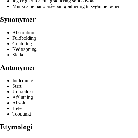
Jeg er glad for min graduering som advokat.
Min kusine har opnået sin graduering til svømmetræner.
Synonymer
Absorption
Fuldbolding
Gradering
Nedtrapning
Skala
Antonymer
Indledning
Start
Udtrædelse
Afslutning
Absolut
Hele
Toppunkt
Etymologi