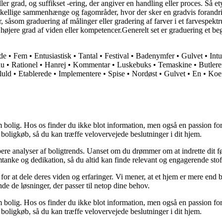
ler grad, og suffikset -ering, der angiver en handling eller proces. Så e
 forskellige sammenhænge og fagområder, hvor der sker en gradvis forandr
uer, såsom graduering af målinger eller gradering af farver i et farvespek
øjere grad af viden eller kompetencer.Generelt set er graduering et beg
de
•
Fem
•
Entusiastisk
•
Tantal
•
Festival
•
Badenymfer
•
Gulvet
•
Intu
hu
•
Rationel
•
Hanrej
•
Kommentar
•
Luskebuks
•
Temaskine
•
Butler
luld
•
Etablerede
•
Implementere
•
Spise
•
Nordøst
•
Gulvet
•
En
•
Koef
 bolig. Hos os finder du ikke blot information, men også en passion for 
 boligkøb, så du kan træffe velovervejede beslutninger i dit hjem.
dybere analyser af boligtrends. Uanset om du drømmer om at indrette dit fø
tanke og dedikation, så du altid kan finde relevant og engagerende stof
for at dele deres viden og erfaringer. Vi mener, at et hjem er mere end b
inde de løsninger, der passer til netop dine behov.
 bolig. Hos os finder du ikke blot information, men også en passion for 
 boligkøb, så du kan træffe velovervejede beslutninger i dit hjem.