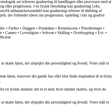
tymologisk set refererer graduering til handlingen eller processen med at
ing eller progression. I en fysisk betydning kan graduering f.eks.
trum.På uddannelsesområdet kan graduering referere til tildeling af
reb, der forbinder ideen om progression, opdeling i trin og gradvis
itiv
•
Fælles
•
Duggen
•
Prunkløse
•
Reminiscens
•
Prioriteringer
•
en
•
Cameo
•
Lovreligion
•
Selvom
•
Skilling
•
Overbygning
•
Evt.
•
ficient
at skabe hjem, der afspejler din personlighed og livsstil. Vores mål er
rste hjem, renovere det gamle hus eller blot finde inspiration til at forny
.
lot en fysisk struktur; det er et sted, hvor minder skabes, og hvor du
at skabe hjem, der afspejler din personlighed og livsstil. Vores mål er