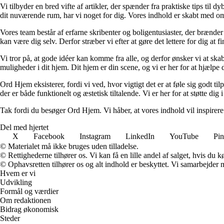
Vi tilbyder en bred vifte af artikler, der spænder fra praktiske tips til 
dit nuværende rum, har vi noget for dig. Vores indhold er skabt med om
Vores team består af erfarne skribenter og boligentusiaster, der brænder 
kan være dig selv. Derfor stræber vi efter at gøre det lettere for dig at f
Vi tror på, at gode idéer kan komme fra alle, og derfor ønsker vi at skab
muligheder i dit hjem. Dit hjem er din scene, og vi er her for at hjælpe
Ord Hjem eksisterer, fordi vi ved, hvor vigtigt det er at føle sig godt ti
der er både funktionelt og æstetisk tiltalende. Vi er her for at støtte dig 
Tak fordi du besøger Ord Hjem. Vi håber, at vores indhold vil inspirer
Del med hjertet
X
Facebook
Instagram
LinkedIn
YouTube
Pin
© Materialet må ikke bruges uden tilladelse.
© Rettighederne tilhører os. Vi kan få en lille andel af salget, hvis du
© Ophavsretten tilhører os og alt indhold er beskyttet. Vi samarbejder 
Hvem er vi
Udvikling
Formål og værdier
Om redaktionen
Bidrag økonomisk
Steder