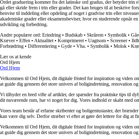
Ordet graduering kommer fra det latinske ord gradus, der betyder trin el
gå eller skride frem i trin eller grader. Det kan bruges til at beskrive
henvise til inddeling eller opdeling af noget i gradvise trin eller nivea
akademiske grader eller eksamensbeviser, hvor en studerende opnår en h
udvikling og forbedring.
Andre populære ord:
Erindring
•
Budskab
•
Skrårem
•
Symbolik
•
Går
Kræver
•
Effen
•
Aktualitet
•
Komprimeret
•
Uagtsom
•
Screener
•
Ild
Forbrødring
•
Differentiering
•
Gyde
•
Vha.
•
Symbolik
•
Molok
•
Krø
Lær os at kende
Ord Hjem
Ord Hjem
Velkommen til Ord Hjem, dit digitale fristed for inspiration og viden om
at guide dig gennem det store univers af boligindretning, renovation og
Vi tilbyder en bred vifte af artikler, der spænder fra praktiske tips til 
dit nuværende rum, har vi noget for dig. Vores indhold er skabt med om
Vores team består af erfarne skribenter og boligentusiaster, der brænder 
kan være dig selv. Derfor stræber vi efter at gøre det lettere for dig at f
Velkommen til Ord Hjem, dit digitale fristed for inspiration og viden om
at guide dig gennem det store univers af boligindretning, renovation og