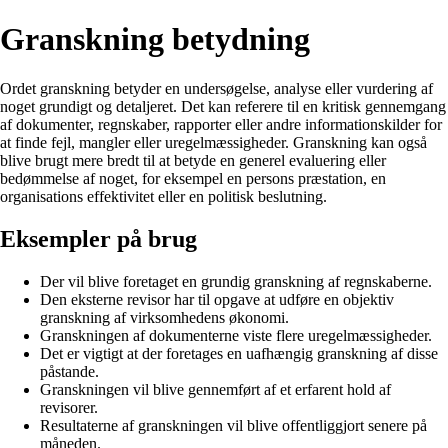
Granskning betydning
Ordet granskning betyder en undersøgelse, analyse eller vurdering af
noget grundigt og detaljeret. Det kan referere til en kritisk gennemgang
af dokumenter, regnskaber, rapporter eller andre informationskilder for
at finde fejl, mangler eller uregelmæssigheder. Granskning kan også
blive brugt mere bredt til at betyde en generel evaluering eller
bedømmelse af noget, for eksempel en persons præstation, en
organisations effektivitet eller en politisk beslutning.
Eksempler på brug
Der vil blive foretaget en grundig granskning af regnskaberne.
Den eksterne revisor har til opgave at udføre en objektiv
granskning af virksomhedens økonomi.
Granskningen af dokumenterne viste flere uregelmæssigheder.
Det er vigtigt at der foretages en uafhængig granskning af disse
påstande.
Granskningen vil blive gennemført af et erfarent hold af
revisorer.
Resultaterne af granskningen vil blive offentliggjort senere på
måneden.