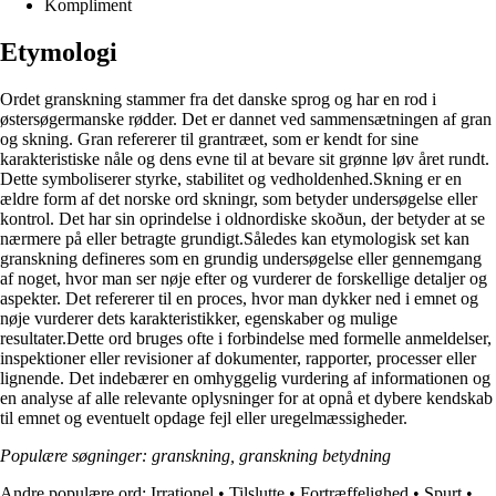
Kompliment
Etymologi
Ordet granskning stammer fra det danske sprog og har en rod i
østersøgermanske rødder. Det er dannet ved sammensætningen af gran
og skning. Gran refererer til grantræet, som er kendt for sine
karakteristiske nåle og dens evne til at bevare sit grønne løv året rundt.
Dette symboliserer styrke, stabilitet og vedholdenhed.Skning er en
ældre form af det norske ord skningr, som betyder undersøgelse eller
kontrol. Det har sin oprindelse i oldnordiske skoðun, der betyder at se
nærmere på eller betragte grundigt.Således kan etymologisk set kan
granskning defineres som en grundig undersøgelse eller gennemgang
af noget, hvor man ser nøje efter og vurderer de forskellige detaljer og
aspekter. Det refererer til en proces, hvor man dykker ned i emnet og
nøje vurderer dets karakteristikker, egenskaber og mulige
resultater.Dette ord bruges ofte i forbindelse med formelle anmeldelser,
inspektioner eller revisioner af dokumenter, rapporter, processer eller
lignende. Det indebærer en omhyggelig vurdering af informationen og
en analyse af alle relevante oplysninger for at opnå et dybere kendskab
til emnet og eventuelt opdage fejl eller uregelmæssigheder.
Populære søgninger: granskning, granskning betydning
Andre populære ord:
Irrationel
•
Tilslutte
•
Fortræffelighed
•
Spurt
•