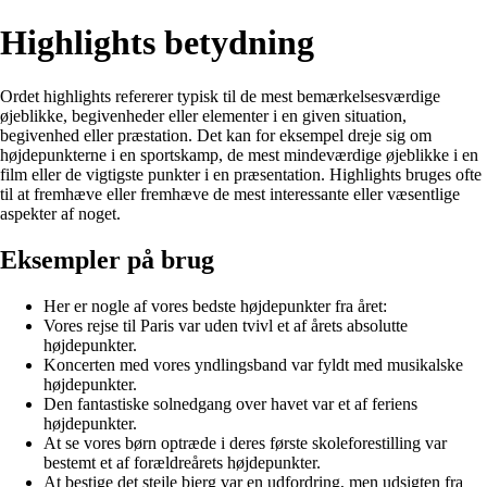
Highlights betydning
Ordet highlights refererer typisk til de mest bemærkelsesværdige
øjeblikke, begivenheder eller elementer i en given situation,
begivenhed eller præstation. Det kan for eksempel dreje sig om
højdepunkterne i en sportskamp, de mest mindeværdige øjeblikke i en
film eller de vigtigste punkter i en præsentation. Highlights bruges ofte
til at fremhæve eller fremhæve de mest interessante eller væsentlige
aspekter af noget.
Eksempler på brug
Her er nogle af vores bedste højdepunkter fra året:
Vores rejse til Paris var uden tvivl et af årets absolutte
højdepunkter.
Koncerten med vores yndlingsband var fyldt med musikalske
højdepunkter.
Den fantastiske solnedgang over havet var et af feriens
højdepunkter.
At se vores børn optræde i deres første skoleforestilling var
bestemt et af forældreårets højdepunkter.
At bestige det stejle bjerg var en udfordring, men udsigten fra