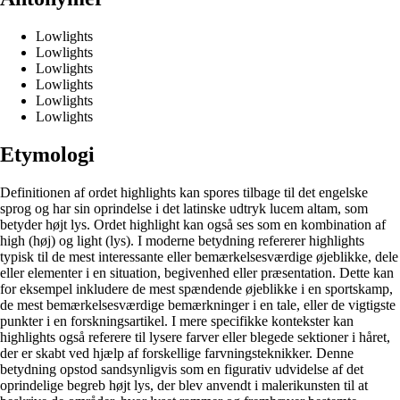
Lowlights
Lowlights
Lowlights
Lowlights
Lowlights
Lowlights
Etymologi
Definitionen af ordet highlights kan spores tilbage til det engelske
sprog og har sin oprindelse i det latinske udtryk lucem altam, som
betyder højt lys. Ordet highlight kan også ses som en kombination af
high (høj) og light (lys). I moderne betydning refererer highlights
typisk til de mest interessante eller bemærkelsesværdige øjeblikke, dele
eller elementer i en situation, begivenhed eller præsentation. Dette kan
for eksempel inkludere de mest spændende øjeblikke i en sportskamp,
de mest bemærkelsesværdige bemærkninger i en tale, eller de vigtigste
punkter i en forskningsartikel. I mere specifikke kontekster kan
highlights også referere til lysere farver eller blegede sektioner i håret,
der er skabt ved hjælp af forskellige farvningsteknikker. Denne
betydning opstod sandsynligvis som en figurativ udvidelse af det
oprindelige begreb højt lys, der blev anvendt i malerikunsten til at