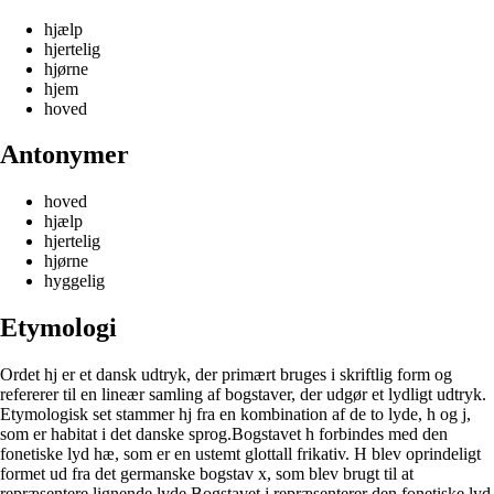
hjælp
hjertelig
hjørne
hjem
hoved
Antonymer
hoved
hjælp
hjertelig
hjørne
hyggelig
Etymologi
Ordet hj er et dansk udtryk, der primært bruges i skriftlig form og
refererer til en lineær samling af bogstaver, der udgør et lydligt udtryk.
Etymologisk set stammer hj fra en kombination af de to lyde, h og j,
som er habitat i det danske sprog.Bogstavet h forbindes med den
fonetiske lyd hæ, som er en ustemt glottall frikativ. H blev oprindeligt
formet ud fra det germanske bogstav x, som blev brugt til at
repræsentere lignende lyde.Bogstavet j repræsenterer den fonetiske lyd