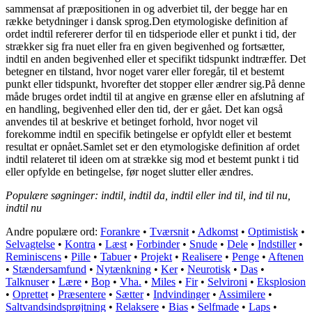
sammensat af præpositionen in og adverbiet til, der begge har en
række betydninger i dansk sprog.Den etymologiske definition af
ordet indtil refererer derfor til en tidsperiode eller et punkt i tid, der
strækker sig fra nuet eller fra en given begivenhed og fortsætter,
indtil en anden begivenhed eller et specifikt tidspunkt indtræffer. Det
betegner en tilstand, hvor noget varer eller foregår, til et bestemt
punkt eller tidspunkt, hvorefter det stopper eller ændrer sig.På denne
måde bruges ordet indtil til at angive en grænse eller en afslutning af
en handling, begivenhed eller den tid, der er gået. Det kan også
anvendes til at beskrive et betinget forhold, hvor noget vil
forekomme indtil en specifik betingelse er opfyldt eller et bestemt
resultat er opnået.Samlet set er den etymologiske definition af ordet
indtil relateret til ideen om at strække sig mod et bestemt punkt i tid
eller opfylde en betingelse, før noget slutter eller ændres.
Populære søgninger: indtil, indtil da, indtil eller ind til, ind til nu,
indtil nu
Andre populære ord:
Forankre
•
Tværsnit
•
Adkomst
•
Optimistisk
•
Selvagtelse
•
Kontra
•
Læst
•
Forbinder
•
Snude
•
Dele
•
Indstiller
•
Reminiscens
•
Pille
•
Tabuer
•
Projekt
•
Realisere
•
Penge
•
Aftenen
•
Stændersamfund
•
Nytænkning
•
Ker
•
Neurotisk
•
Das
•
Talknuser
•
Lære
•
Bop
•
Vha.
•
Miles
•
Fir
•
Selvironi
•
Eksplosion
•
Oprettet
•
Præsentere
•
Sætter
•
Indvindinger
•
Assimilere
•
Saltvandsindsprøjtning
•
Relaksere
•
Bias
•
Selfmade
•
Laps
•