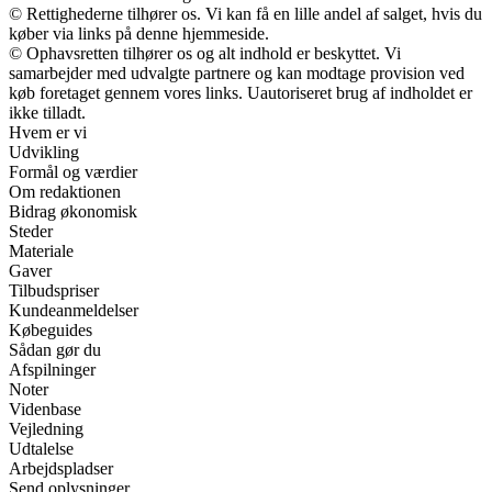
© Rettighederne tilhører os. Vi kan få en lille andel af salget, hvis du
køber via links på denne hjemmeside.
© Ophavsretten tilhører os og alt indhold er beskyttet. Vi
samarbejder med udvalgte partnere og kan modtage provision ved
køb foretaget gennem vores links. Uautoriseret brug af indholdet er
ikke tilladt.
Hvem er vi
Udvikling
Formål og værdier
Om redaktionen
Bidrag økonomisk
Steder
Materiale
Gaver
Tilbudspriser
Kundeanmeldelser
Købeguides
Sådan gør du
Afspilninger
Noter
Videnbase
Vejledning
Udtalelse
Arbejdspladser
Send oplysninger