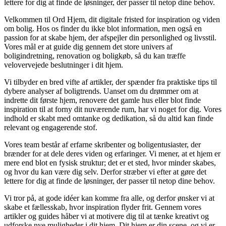
lettere for dig at finde de løsninger, der passer til netop dine behov.
Velkommen til Ord Hjem, dit digitale fristed for inspiration og viden
om bolig. Hos os finder du ikke blot information, men også en
passion for at skabe hjem, der afspejler din personlighed og livsstil.
Vores mål er at guide dig gennem det store univers af
boligindretning, renovation og boligkøb, så du kan træffe
velovervejede beslutninger i dit hjem.
Vi tilbyder en bred vifte af artikler, der spænder fra praktiske tips til
dybere analyser af boligtrends. Uanset om du drømmer om at
indrette dit første hjem, renovere det gamle hus eller blot finde
inspiration til at forny dit nuværende rum, har vi noget for dig. Vores
indhold er skabt med omtanke og dedikation, så du altid kan finde
relevant og engagerende stof.
Vores team består af erfarne skribenter og boligentusiaster, der
brænder for at dele deres viden og erfaringer. Vi mener, at et hjem er
mere end blot en fysisk struktur; det er et sted, hvor minder skabes,
og hvor du kan være dig selv. Derfor stræber vi efter at gøre det
lettere for dig at finde de løsninger, der passer til netop dine behov.
Vi tror på, at gode idéer kan komme fra alle, og derfor ønsker vi at
skabe et fællesskab, hvor inspiration flyder frit. Gennem vores
artikler og guides håber vi at motivere dig til at tænke kreativt og
udforske nye muligheder i dit hjem. Dit hjem er din scene, og vi er