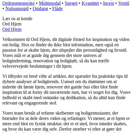
Ordensmenneske
•
Multimodal
•
Speget
•
Kvantitet
•
Incest
•
Ventil
•
Nulsumsspil
•
Omfang
•
Flåde
Lær os at kende
Ord Hjem
Ord Hjem
Velkommen til Ord Hjem, dit digitale fristed for inspiration og viden
om bolig. Hos os finder du ikke blot information, men også en
passion for at skabe hjem, der afspejler din personlighed og livsstil.
Vores mål er at guide dig gennem det store univers af
boligindretning, renovation og boligkøb, så du kan træffe
velovervejede beslutninger i dit hjem.
Vi tilbyder en bred vifte af artikler, der spænder fra praktiske tips til
dybere analyser af boligtrends. Uanset om du drømmer om at
indrette dit første hjem, renovere det gamle hus eller blot finde
inspiration til at forny dit nuværende rum, har vi noget for dig. Vores
indhold er skabt med omtanke og dedikation, så du altid kan finde
relevant og engagerende stof.
Vores team består af erfarne skribenter og boligentusiaster, der
brænder for at dele deres viden og erfaringer. Vi mener, at et hjem er
mere end blot en fysisk struktur; det er et sted, hvor minder skabes,
og hvor du kan være dig selv. Derfor stræber vi efter at gøre det