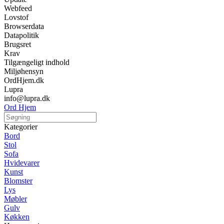
Webfeed
Lovstof
Browserdata
Datapolitik
Brugsret
Krav
Tilgængeligt indhold
Miljøhensyn
OrdHjem.dk
Lupra
info@lupra.dk
Ord Hjem
Kategorier
Bord
Stol
Sofa
Hvidevarer
Kunst
Blomster
Lys
Møbler
Gulv
Køkken