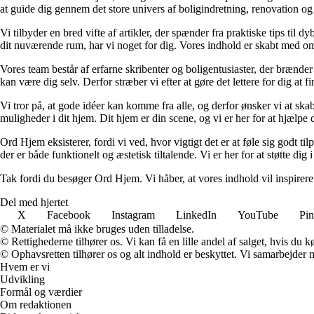
at guide dig gennem det store univers af boligindretning, renovation og
Vi tilbyder en bred vifte af artikler, der spænder fra praktiske tips til 
dit nuværende rum, har vi noget for dig. Vores indhold er skabt med om
Vores team består af erfarne skribenter og boligentusiaster, der brænder 
kan være dig selv. Derfor stræber vi efter at gøre det lettere for dig at f
Vi tror på, at gode idéer kan komme fra alle, og derfor ønsker vi at skab
muligheder i dit hjem. Dit hjem er din scene, og vi er her for at hjælpe
Ord Hjem eksisterer, fordi vi ved, hvor vigtigt det er at føle sig godt ti
der er både funktionelt og æstetisk tiltalende. Vi er her for at støtte dig 
Tak fordi du besøger Ord Hjem. Vi håber, at vores indhold vil inspirer
Del med hjertet
X
Facebook
Instagram
LinkedIn
YouTube
Pin
© Materialet må ikke bruges uden tilladelse.
© Rettighederne tilhører os. Vi kan få en lille andel af salget, hvis du
© Ophavsretten tilhører os og alt indhold er beskyttet. Vi samarbejder 
Hvem er vi
Udvikling
Formål og værdier
Om redaktionen