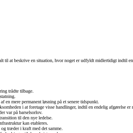
alt til at beskrive en situation, hvor noget er udfyldt midlertidigt indt
ing trådte tilbage.
statning.
et af en mere permanent løsning på et senere tidspunkt.
ksomheden i at foretage visse handlinger, indtil en endelig afgørelse er 
er var på barselsorlov.
ransition til den nye ledelse.
nfrastruktur kan etableres.
g og træder i kraft med det samme.