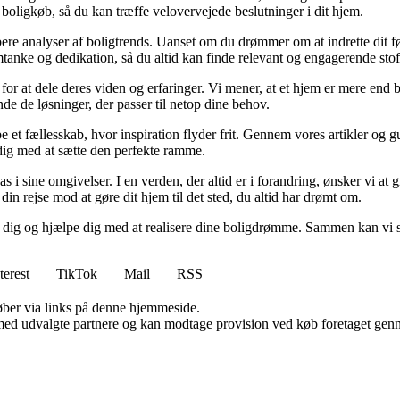
 boligkøb, så du kan træffe velovervejede beslutninger i dit hjem.
dybere analyser af boligtrends. Uanset om du drømmer om at indrette dit fø
tanke og dedikation, så du altid kan finde relevant og engagerende stof
for at dele deres viden og erfaringer. Vi mener, at et hjem er mere end b
inde de løsninger, der passer til netop dine behov.
e et fællesskab, hvor inspiration flyder frit. Gennem vores artikler og g
 dig med at sætte den perfekte ramme.
lpas i sine omgivelser. I en verden, der altid er i forandring, ønsker vi a
i din rejse mod at gøre dit hjem til det sted, du altid har drømt om.
e dig og hjælpe dig med at realisere dine boligdrømme. Sammen kan vi s
terest
TikTok
Mail
RSS
 køber via links på denne hjemmeside.
med udvalgte partnere og kan modtage provision ved køb foretaget gennem