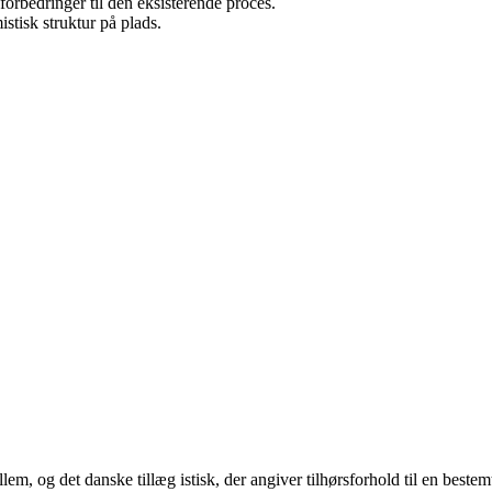
forbedringer til den eksisterende proces.
stisk struktur på plads.
lem, og det danske tillæg istisk, der angiver tilhørsforhold til en beste