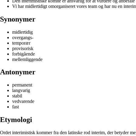
Den interimistiske komité er ansvarlig for at vurdere og anbefale 
Vi har midlertidigt omorganiseret vores team og har nu en interimi
Synonymer
midlertidig
overgangs-
temporær
provisorisk
forbigående
mellemliggende
Antonymer
permanent
langvarig
stabil
vedvarende
fast
Etymologi
Ordet interimistisk kommer fra den latinske rod interim, der betyder mel