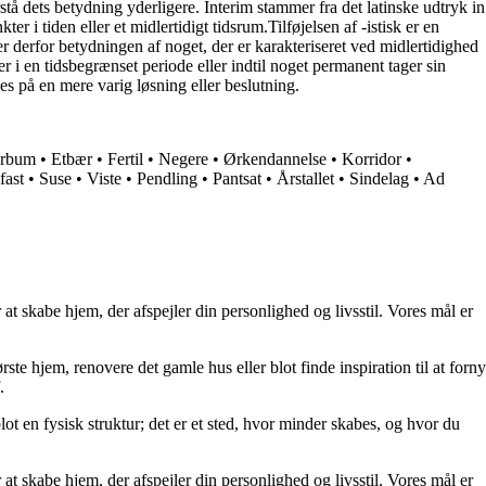
forstå dets betydning yderligere. Interim stammer fra det latinske udtryk in
 i tiden eller et midlertidigt tidsrum.Tilføjelsen af -istisk er en
øjer derfor betydningen af noget, der er karakteriseret ved midlertidighed
er i en tidsbegrænset periode eller indtil noget permanent tager sin
des på en mere varig løsning eller beslutning.
rbum
•
Etbær
•
Fertil
•
Negere
•
Ørkendannelse
•
Korridor
•
fast
•
Suse
•
Viste
•
Pendling
•
Pantsat
•
Årstallet
•
Sindelag
•
Ad
at skabe hjem, der afspejler din personlighed og livsstil. Vores mål er
rste hjem, renovere det gamle hus eller blot finde inspiration til at forny
.
lot en fysisk struktur; det er et sted, hvor minder skabes, og hvor du
at skabe hjem, der afspejler din personlighed og livsstil. Vores mål er