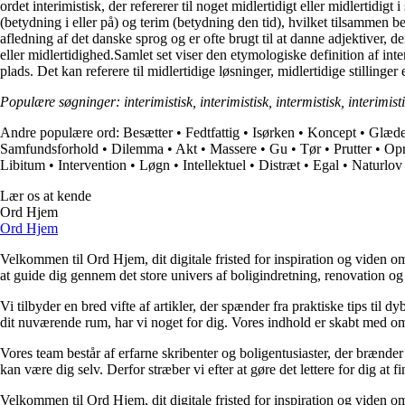
ordet interimistisk, der refererer til noget midlertidigt eller midlertidig
(betydning i eller på) og terim (betydning den tid), hvilket tilsammen bet
afledning af det danske sprog og er ofte brugt til at danne adjektiver, de
eller midlertidighed.Samlet set viser den etymologiske definition af inter
plads. Det kan referere til midlertidige løsninger, midlertidige stillinge
Populære søgninger: interimistisk, interimistisk, intermistisk, interimis
Andre populære ord:
Besætter
•
Fedtfattig
•
Isørken
•
Koncept
•
Glæde
Samfundsforhold
•
Dilemma
•
Akt
•
Massere
•
Gu
•
Tør
•
Prutter
•
Opr
Libitum
•
Intervention
•
Løgn
•
Intellektuel
•
Distræt
•
Egal
•
Naturlov
Lær os at kende
Ord Hjem
Ord Hjem
Velkommen til Ord Hjem, dit digitale fristed for inspiration og viden om
at guide dig gennem det store univers af boligindretning, renovation og
Vi tilbyder en bred vifte af artikler, der spænder fra praktiske tips til 
dit nuværende rum, har vi noget for dig. Vores indhold er skabt med om
Vores team består af erfarne skribenter og boligentusiaster, der brænder 
kan være dig selv. Derfor stræber vi efter at gøre det lettere for dig at f
Velkommen til Ord Hjem, dit digitale fristed for inspiration og viden om