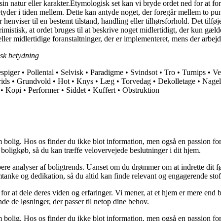
t i sin natur eller karakter.Etymologisk set kan vi bryde ordet ned for at 
yder i tiden mellem. Dette kan antyde noget, der foregår mellem to punkter
r henviser til en bestemt tilstand, handling eller tilhørsforhold. Det tilf
imistisk, at ordet bruges til at beskrive noget midlertidigt, der kun gæld
r eller midlertidige foranstaltninger, der er implementeret, mens der arbej
tisk betydning
spiger
•
Pollental
•
Selvisk
•
Paradigme
•
Svindsot
•
Tro
•
Turnips
•
Ve
ids
•
Grundvold
•
Hot
•
Knys
•
Læg
•
Torvedag
•
Dekolletage
•
Nagel
•
Kopi
•
Performer
•
Siddet
•
Kuffert
•
Obstruktion
 bolig. Hos os finder du ikke blot information, men også en passion for 
 boligkøb, så du kan træffe velovervejede beslutninger i dit hjem.
dybere analyser af boligtrends. Uanset om du drømmer om at indrette dit fø
tanke og dedikation, så du altid kan finde relevant og engagerende stof
for at dele deres viden og erfaringer. Vi mener, at et hjem er mere end b
inde de løsninger, der passer til netop dine behov.
 bolig. Hos os finder du ikke blot information, men også en passion for 