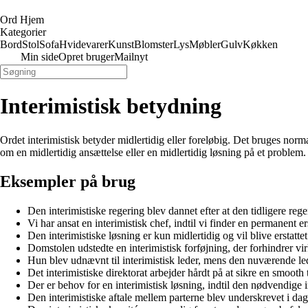
Ord Hjem
Kategorier
Bord
Stol
Sofa
Hvidevarer
Kunst
Blomster
Lys
Møbler
Gulv
Køkken
Min side
Opret bruger
Mailnyt
Interimistisk betydning
Ordet interimistisk betyder midlertidig eller foreløbig. Det bruges norm
om en midlertidig ansættelse eller en midlertidig løsning på et problem.
Eksempler på brug
Den interimistiske regering blev dannet efter at den tidligere reger
Vi har ansat en interimistisk chef, indtil vi finder en permanent er
Den interimistiske løsning er kun midlertidig og vil blive erstatt
Domstolen udstedte en interimistisk forføjning, der forhindrer vir
Hun blev udnævnt til interimistisk leder, mens den nuværende led
Det interimistiske direktorat arbejder hårdt på at sikre en smooth t
Der er behov for en interimistisk løsning, indtil den nødvendige i
Den interimistiske aftale mellem parterne blev underskrevet i da