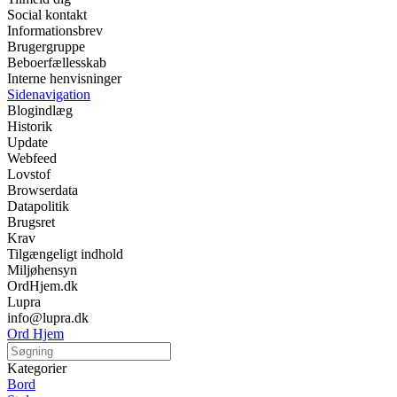
Social kontakt
Informationsbrev
Brugergruppe
Beboerfællesskab
Interne henvisninger
Sidenavigation
Blogindlæg
Historik
Update
Webfeed
Lovstof
Browserdata
Datapolitik
Brugsret
Krav
Tilgængeligt indhold
Miljøhensyn
OrdHjem.dk
Lupra
info@lupra.dk
Ord Hjem
Kategorier
Bord