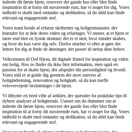
indrette dit første hjem, renovere det gamle hus eller blot finde
inspiration til at forny dit nuværende rum, har vi noget for dig. Vores
indhold er skabt med omtanke og dedikation, så du altid kan finde
relevant og engagerende stof.
Vores team består af erfarne skribenter og boligentusiaster, der
brænder for at dele deres viden og erfaringer. Vi mener, at et hjem er
mere end blot en fysisk struktur; det er et sted, hvor minder skabes,
og hvor du kan være dig selv. Derfor stræber vi efter at gøre det
lettere for dig at finde de løsninger, der passer til netop dine behov.
Velkommen til Ord Hjem, dit digitale fristed for inspiration og viden
om bolig. Hos os finder du ikke blot information, men også en
passion for at skabe hjem, der afspejler din personlighed og livsstil.
Vores mål er at guide dig gennem det store univers af
boligindretning, renovation og boligkøb, så du kan træffe
velovervejede beslutninger i dit hjem.
Vi tilbyder en bred vifte af artikler, der spænder fra praktiske tips til
dybere analyser af boligtrends. Uanset om du drømmer om at
indrette dit første hjem, renovere det gamle hus eller blot finde
inspiration til at forny dit nuværende rum, har vi noget for dig. Vores
indhold er skabt med omtanke og dedikation, så du altid kan finde
relevant og engagerende stof.