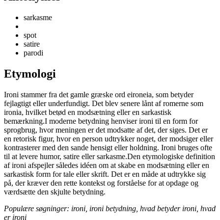
sarkasme
spot
satire
parodi
Etymologi
Ironi stammer fra det gamle græske ord eironeia, som betyder
fejlagtigt eller underfundigt. Det blev senere lånt af romerne som
ironia, hvilket betød en modsætning eller en sarkastisk
bemærkning.I moderne betydning henviser ironi til en form for
sprogbrug, hvor meningen er det modsatte af det, der siges. Det er
en retorisk figur, hvor en person udtrykker noget, der modsiger eller
kontrasterer med den sande hensigt eller holdning. Ironi bruges ofte
til at levere humor, satire eller sarkasme.Den etymologiske definition
af ironi afspejler således idéen om at skabe en modsætning eller en
sarkastisk form for tale eller skrift. Det er en måde at udtrykke sig
på, der kræver den rette kontekst og forståelse for at opdage og
værdsætte den skjulte betydning.
Populære søgninger: ironi, ironi betydning, hvad betyder ironi, hvad
er ironi