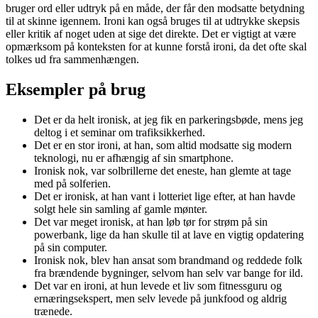
bruger ord eller udtryk på en måde, der får den modsatte betydning
til at skinne igennem. Ironi kan også bruges til at udtrykke skepsis
eller kritik af noget uden at sige det direkte. Det er vigtigt at være
opmærksom på konteksten for at kunne forstå ironi, da det ofte skal
tolkes ud fra sammenhængen.
Eksempler på brug
Det er da helt ironisk, at jeg fik en parkeringsbøde, mens jeg
deltog i et seminar om trafiksikkerhed.
Det er en stor ironi, at han, som altid modsatte sig modern
teknologi, nu er afhængig af sin smartphone.
Ironisk nok, var solbrillerne det eneste, han glemte at tage
med på solferien.
Det er ironisk, at han vant i lotteriet lige efter, at han havde
solgt hele sin samling af gamle mønter.
Det var meget ironisk, at han løb tør for strøm på sin
powerbank, lige da han skulle til at lave en vigtig opdatering
på sin computer.
Ironisk nok, blev han ansat som brandmand og reddede folk
fra brændende bygninger, selvom han selv var bange for ild.
Det var en ironi, at hun levede et liv som fitnessguru og
ernæringsekspert, men selv levede på junkfood og aldrig
trænede.