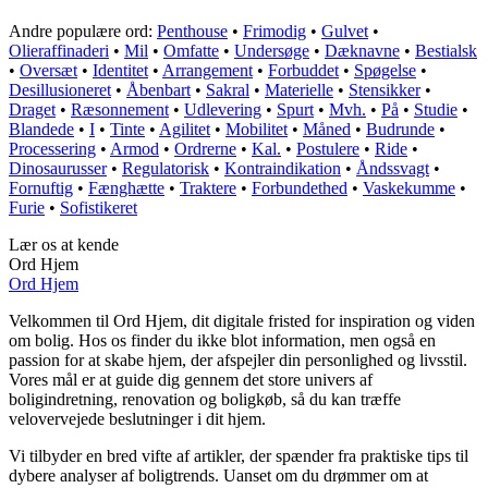
Andre populære ord:
Penthouse
•
Frimodig
•
Gulvet
•
Olieraffinaderi
•
Mil
•
Omfatte
•
Undersøge
•
Dæknavne
•
Bestialsk
•
Oversæt
•
Identitet
•
Arrangement
•
Forbuddet
•
Spøgelse
•
Desillusioneret
•
Åbenbart
•
Sakral
•
Materielle
•
Stensikker
•
Draget
•
Ræsonnement
•
Udlevering
•
Spurt
•
Mvh.
•
På
•
Studie
•
Blandede
•
I
•
Tinte
•
Agilitet
•
Mobilitet
•
Måned
•
Budrunde
•
Processering
•
Armod
•
Ordrerne
•
Kal.
•
Postulere
•
Ride
•
Dinosaurusser
•
Regulatorisk
•
Kontraindikation
•
Åndssvagt
•
Fornuftig
•
Fænghætte
•
Traktere
•
Forbundethed
•
Vaskekumme
•
Furie
•
Sofistikeret
Lær os at kende
Ord Hjem
Ord Hjem
Velkommen til Ord Hjem, dit digitale fristed for inspiration og viden
om bolig. Hos os finder du ikke blot information, men også en
passion for at skabe hjem, der afspejler din personlighed og livsstil.
Vores mål er at guide dig gennem det store univers af
boligindretning, renovation og boligkøb, så du kan træffe
velovervejede beslutninger i dit hjem.
Vi tilbyder en bred vifte af artikler, der spænder fra praktiske tips til
dybere analyser af boligtrends. Uanset om du drømmer om at