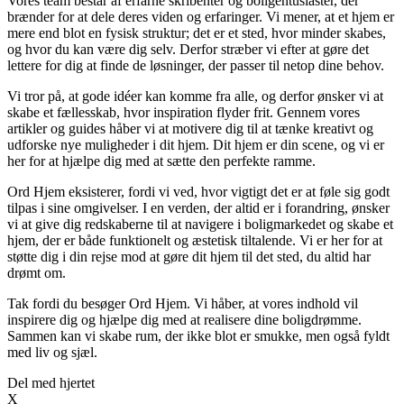
Vores team består af erfarne skribenter og boligentusiaster, der
brænder for at dele deres viden og erfaringer. Vi mener, at et hjem er
mere end blot en fysisk struktur; det er et sted, hvor minder skabes,
og hvor du kan være dig selv. Derfor stræber vi efter at gøre det
lettere for dig at finde de løsninger, der passer til netop dine behov.
Vi tror på, at gode idéer kan komme fra alle, og derfor ønsker vi at
skabe et fællesskab, hvor inspiration flyder frit. Gennem vores
artikler og guides håber vi at motivere dig til at tænke kreativt og
udforske nye muligheder i dit hjem. Dit hjem er din scene, og vi er
her for at hjælpe dig med at sætte den perfekte ramme.
Ord Hjem eksisterer, fordi vi ved, hvor vigtigt det er at føle sig godt
tilpas i sine omgivelser. I en verden, der altid er i forandring, ønsker
vi at give dig redskaberne til at navigere i boligmarkedet og skabe et
hjem, der er både funktionelt og æstetisk tiltalende. Vi er her for at
støtte dig i din rejse mod at gøre dit hjem til det sted, du altid har
drømt om.
Tak fordi du besøger Ord Hjem. Vi håber, at vores indhold vil
inspirere dig og hjælpe dig med at realisere dine boligdrømme.
Sammen kan vi skabe rum, der ikke blot er smukke, men også fyldt
med liv og sjæl.
Del med hjertet
X