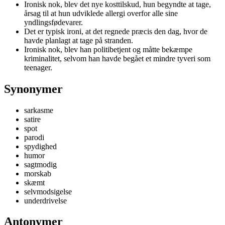
Ironisk nok, blev det nye kosttilskud, hun begyndte at tage,
årsag til at hun udviklede allergi overfor alle sine
yndlingsfødevarer.
Det er typisk ironi, at det regnede præcis den dag, hvor de
havde planlagt at tage på stranden.
Ironisk nok, blev han politibetjent og måtte bekæmpe
kriminalitet, selvom han havde begået et mindre tyveri som
teenager.
Synonymer
sarkasme
satire
spot
parodi
spydighed
humor
sagtmodig
morskab
skæmt
selvmodsigelse
underdrivelse
Antonymer