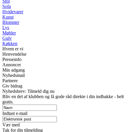
Stol
Sofa
Hvidevarer
Kunst
Blomster
Lys
Møbler
Gulv
Køkken
Hvem er vi
Henvendelse
Presseinfo
Annoncer
Min adgang
Nyhedsmail
Partnere
Giv bidrag
Nyhedsbrev: Tilmeld dig nu
Bliv en del af klubben og få gode råd direkte i din indbakke - helt
gratis.
Indtast e-mail
Vær med
Tak for din tilmelding