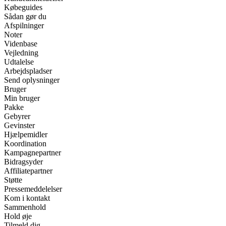
Købeguides
Sådan gør du
Afspilninger
Noter
Videnbase
Vejledning
Udtalelse
Arbejdspladser
Send oplysninger
Bruger
Min bruger
Pakke
Gebyrer
Gevinster
Hjælpemidler
Koordination
Kampagnepartner
Bidragsyder
Affiliatepartner
Støtte
Pressemeddelelser
Kom i kontakt
Sammenhold
Hold øje
Tilmeld dig