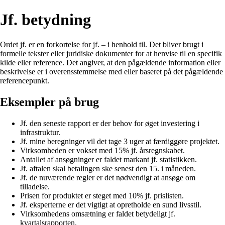
Jf. betydning
Ordet jf. er en forkortelse for jf. – i henhold til. Det bliver brugt i
formelle tekster eller juridiske dokumenter for at henvise til en specifik
kilde eller reference. Det angiver, at den pågældende information eller
beskrivelse er i overensstemmelse med eller baseret på det pågældende
referencepunkt.
Eksempler på brug
Jf. den seneste rapport er der behov for øget investering i
infrastruktur.
Jf. mine beregninger vil det tage 3 uger at færdiggøre projektet.
Virksomheden er vokset med 15% jf. årsregnskabet.
Antallet af ansøgninger er faldet markant jf. statistikken.
Jf. aftalen skal betalingen ske senest den 15. i måneden.
Jf. de nuværende regler er det nødvendigt at ansøge om
tilladelse.
Prisen for produktet er steget med 10% jf. prislisten.
Jf. eksperterne er det vigtigt at opretholde en sund livsstil.
Virksomhedens omsætning er faldet betydeligt jf.
kvartalsrapporten.