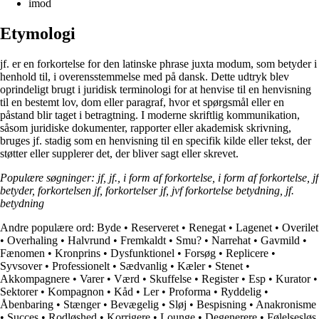
imod
Etymologi
jf. er en forkortelse for den latinske phrase juxta modum, som betyder i
henhold til, i overensstemmelse med på dansk. Dette udtryk blev
oprindeligt brugt i juridisk terminologi for at henvise til en henvisning
til en bestemt lov, dom eller paragraf, hvor et spørgsmål eller en
påstand blir taget i betragtning. I moderne skriftlig kommunikation,
såsom juridiske dokumenter, rapporter eller akademisk skrivning,
bruges jf. stadig som en henvisning til en specifik kilde eller tekst, der
støtter eller supplerer det, der bliver sagt eller skrevet.
Populære søgninger: jf, jf., i form af forkortelse, i form af forkortelse, jf
betyder, forkortelsen jf, forkortelser jf, jvf forkortelse betydning, jf.
betydning
Andre populære ord:
Byde
•
Reserveret
•
Renegat
•
Lagenet
•
Overilet
•
Overhaling
•
Halvrund
•
Fremkaldt
•
Smu?
•
Narrehat
•
Gavmild
•
Fænomen
•
Kronprins
•
Dysfunktionel
•
Forsøg
•
Replicere
•
Syvsover
•
Professionelt
•
Sædvanlig
•
Kæler
•
Stenet
•
Akkompagnere
•
Varer
•
Værd
•
Skuffelse
•
Register
•
Esp
•
Kurator
•
Sektorer
•
Kompagnon
•
Kåd
•
Ler
•
Proforma
•
Ryddelig
•
Åbenbaring
•
Stænger
•
Bevægelig
•
Sløj
•
Bespisning
•
Anakronisme
•
Succes
•
Rodløshed
•
Korrigere
•
Lounge
•
Degenerere
•
Følelsesløs