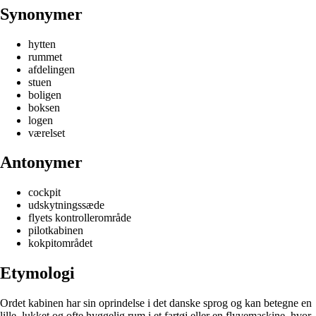
Synonymer
hytten
rummet
afdelingen
stuen
boligen
boksen
logen
værelset
Antonymer
cockpit
udskytningssæde
flyets kontrollerområde
pilotkabinen
kokpitområdet
Etymologi
Ordet kabinen har sin oprindelse i det danske sprog og kan betegne en
lille, lukket og ofte hyggelig rum i et fartøj eller en flyvemaskine, hvor