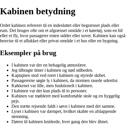
Kabinen betydning
Ordet kabinen refererer til en indesluttet eller begrænset plads eller
rum. Det bruges ofte om et afgrænset område i et køretøj, som en bil
eller et fly, hvor passagerer enten sidder eller sover. Kabinen kan også
henvise til et aflukket eller privat område i et hus eller en bygning.
Eksempler på brug
I kabinen var der en behagelig atmosfære.
Jeg tilbragte timer i kabinen og nød stilheden.
Kaptajnen stod ved roret i kabinen og styrede skibet.
Passagererne søgte ly i kabinen, da stormen rasede udenfor.
Køkkenet var lille, men funktionelt i kabinen.
I kabinen var der kun plads til to personer.
Kabinen var møbleret med komfortable stole og en hyggelig
pejs.
Den trætte rejsende faldt i søvn i kabinen med det samme.
Lyset i kabinen var dæmpet, hvilket skabte en afslappende
stemning.
Døren til kabinen knirkede, hver gang den blev åbnet.