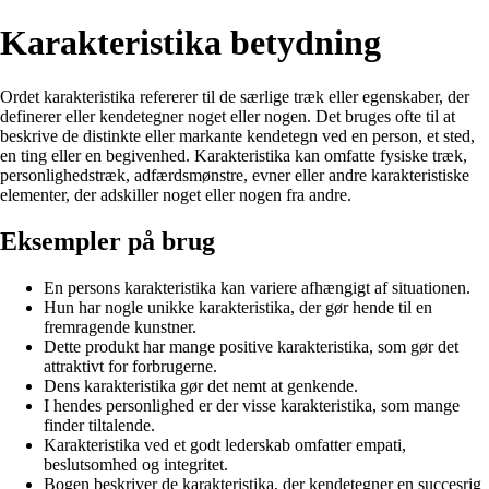
Karakteristika betydning
Ordet karakteristika refererer til de særlige træk eller egenskaber, der
definerer eller kendetegner noget eller nogen. Det bruges ofte til at
beskrive de distinkte eller markante kendetegn ved en person, et sted,
en ting eller en begivenhed. Karakteristika kan omfatte fysiske træk,
personlighedstræk, adfærdsmønstre, evner eller andre karakteristiske
elementer, der adskiller noget eller nogen fra andre.
Eksempler på brug
En persons karakteristika kan variere afhængigt af situationen.
Hun har nogle unikke karakteristika, der gør hende til en
fremragende kunstner.
Dette produkt har mange positive karakteristika, som gør det
attraktivt for forbrugerne.
Dens karakteristika gør det nemt at genkende.
I hendes personlighed er der visse karakteristika, som mange
finder tiltalende.
Karakteristika ved et godt lederskab omfatter empati,
beslutsomhed og integritet.
Bogen beskriver de karakteristika, der kendetegner en succesrig