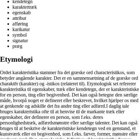
kendetegn
karaktertræk
egenskab
attribut
afføring
karikatur
symbol
signatur
præg
Etymologi
Ordet karakteristika stammer fra det græske ord characteristikos, som
betyder angående karakter. Det er en sammensætning af de græske ord
charaktēr (karakter) og -istikos (relateret til). Etymologisk set refererer
karakteristika til egenskaber, træk eller kendetegn, der er karakteristiske
for en person, ting eller begivenhed. Det kan også betegne den særlige
måde, hvorpå noget er defineret eller beskrevet, hvilket hjælper os med
at genkende og adskille det fra andre ting eller adfærd.I daglig tale
bruges karakteristika ofte til at henvise til de markante træk eller
egenskaber, der definerer en person, som f.eks. deres
personlighedstræk, adfærdsmønstre eller særlige talenter. Det kan også
bruges til at beskrive de karakteristiske kendetegn ved en genstand, et
kunstværk eller en begivenhed, som f.eks. farver, former, mønstre eller