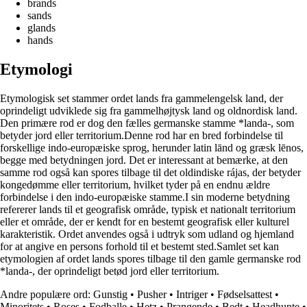
brands
sands
glands
hands
Etymologi
Etymologisk set stammer ordet lands fra gammelengelsk land, der
oprindeligt udviklede sig fra gammelhøjtysk land og oldnordisk land.
Den primære rod er dog den fælles germanske stamme *landa-, som
betyder jord eller territorium.Denne rod har en bred forbindelse til
forskellige indo-europæiske sprog, herunder latin lānd og græsk lēnos,
begge med betydningen jord. Det er interessant at bemærke, at den
samme rod også kan spores tilbage til det oldindiske rájas, der betyder
kongedømme eller territorium, hvilket tyder på en endnu ældre
forbindelse i den indo-europæiske stamme.I sin moderne betydning
refererer lands til et geografisk område, typisk et nationalt territorium
eller et område, der er kendt for en bestemt geografisk eller kulturel
karakteristik. Ordet anvendes også i udtryk som udland og hjemland
for at angive en persons forhold til et bestemt sted.Samlet set kan
etymologien af ordet lands spores tilbage til den gamle germanske rod
*landa-, der oprindeligt betød jord eller territorium.
Andre populære ord:
Gunstig
•
Pusher
•
Intriger
•
Fødselsattest
•
Minoritets
•
Roses
•
Fodballe
•
Hetz
•
Prangende
•
Bedt
•
Headhunte
•