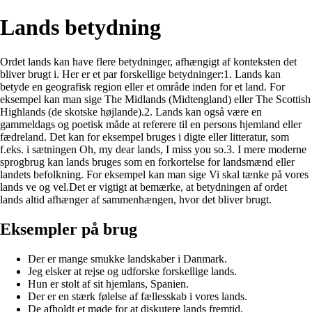
Lands betydning
Ordet lands kan have flere betydninger, afhængigt af konteksten det
bliver brugt i. Her er et par forskellige betydninger:1. Lands kan
betyde en geografisk region eller et område inden for et land. For
eksempel kan man sige The Midlands (Midtengland) eller The Scottish
Highlands (de skotske højlande).2. Lands kan også være en
gammeldags og poetisk måde at referere til en persons hjemland eller
fædreland. Det kan for eksempel bruges i digte eller litteratur, som
f.eks. i sætningen Oh, my dear lands, I miss you so.3. I mere moderne
sprogbrug kan lands bruges som en forkortelse for landsmænd eller
landets befolkning. For eksempel kan man sige Vi skal tænke på vores
lands ve og vel.Det er vigtigt at bemærke, at betydningen af ordet
lands altid afhænger af sammenhængen, hvor det bliver brugt.
Eksempler på brug
Der er mange smukke landskaber i Danmark.
Jeg elsker at rejse og udforske forskellige lands.
Hun er stolt af sit hjemlans, Spanien.
Der er en stærk følelse af fællesskab i vores lands.
De afholdt et møde for at diskutere lands fremtid.