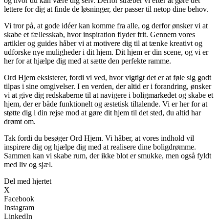
og hvor du kan være dig selv. Derfor stræber vi efter at gøre det
lettere for dig at finde de løsninger, der passer til netop dine behov.
Vi tror på, at gode idéer kan komme fra alle, og derfor ønsker vi at
skabe et fællesskab, hvor inspiration flyder frit. Gennem vores
artikler og guides håber vi at motivere dig til at tænke kreativt og
udforske nye muligheder i dit hjem. Dit hjem er din scene, og vi er
her for at hjælpe dig med at sætte den perfekte ramme.
Ord Hjem eksisterer, fordi vi ved, hvor vigtigt det er at føle sig godt
tilpas i sine omgivelser. I en verden, der altid er i forandring, ønsker
vi at give dig redskaberne til at navigere i boligmarkedet og skabe et
hjem, der er både funktionelt og æstetisk tiltalende. Vi er her for at
støtte dig i din rejse mod at gøre dit hjem til det sted, du altid har
drømt om.
Tak fordi du besøger Ord Hjem. Vi håber, at vores indhold vil
inspirere dig og hjælpe dig med at realisere dine boligdrømme.
Sammen kan vi skabe rum, der ikke blot er smukke, men også fyldt
med liv og sjæl.
Del med hjertet
X
Facebook
Instagram
LinkedIn