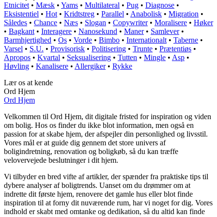
Etnicitet
•
Mæsk
•
Yams
•
Multilateral
•
Pug
•
Diagnose
•
Eksistentiel
•
Hot
•
Kridtstreg
•
Parallel
•
Anabolisk
•
Migration
•
Således
•
Chance
•
Næs
•
Slogan
•
Copywriter
•
Moralisere
•
Høker
•
Bagkant
•
Interagere
•
Nanosekund
•
Maner
•
Samlever
•
Barmhjertighed
•
Os
•
Vorde
•
Bimbo
•
Internationalt
•
Taberne
•
Varsel
•
S.U.
•
Provisorisk
•
Politisering
•
Trunte
•
Prætentiøs
•
Apropos
•
Kvartal
•
Seksualisering
•
Tutten
•
Mingle
•
Asp
•
Høvling
•
Kanalisere
•
Allergiker
•
Rykke
Lær os at kende
Ord Hjem
Ord Hjem
Velkommen til Ord Hjem, dit digitale fristed for inspiration og viden
om bolig. Hos os finder du ikke blot information, men også en
passion for at skabe hjem, der afspejler din personlighed og livsstil.
Vores mål er at guide dig gennem det store univers af
boligindretning, renovation og boligkøb, så du kan træffe
velovervejede beslutninger i dit hjem.
Vi tilbyder en bred vifte af artikler, der spænder fra praktiske tips til
dybere analyser af boligtrends. Uanset om du drømmer om at
indrette dit første hjem, renovere det gamle hus eller blot finde
inspiration til at forny dit nuværende rum, har vi noget for dig. Vores
indhold er skabt med omtanke og dedikation, så du altid kan finde