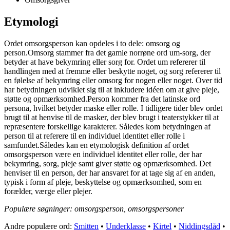
Etymologi
Ordet omsorgsperson kan opdeles i to dele: omsorg og
person.Omsorg stammer fra det gamle norrøne ord um-sorg, der
betyder at have bekymring eller sorg for. Ordet um refererer til
handlingen med at fremme eller beskytte noget, og sorg refererer til
en følelse af bekymring eller omsorg for nogen eller noget. Over tid
har betydningen udviklet sig til at inkludere idéen om at give pleje,
støtte og opmærksomhed.Person kommer fra det latinske ord
persona, hvilket betyder maske eller rolle. I tidligere tider blev ordet
brugt til at henvise til de masker, der blev brugt i teaterstykker til at
repræsentere forskellige karakterer. Således kom betydningen af
person til at referere til en individuel identitet eller rolle i
samfundet.Således kan en etymologisk definition af ordet
omsorgsperson være en individuel identitet eller rolle, der har
bekymring, sorg, pleje samt giver støtte og opmærksomhed. Det
henviser til en person, der har ansvaret for at tage sig af en anden,
typisk i form af pleje, beskyttelse og opmærksomhed, som en
forælder, værge eller plejer.
Populære søgninger: omsorgsperson, omsorgspersoner
Andre populære ord:
Smitten
•
Underklasse
•
Kirtel
•
Niddingsdåd
•