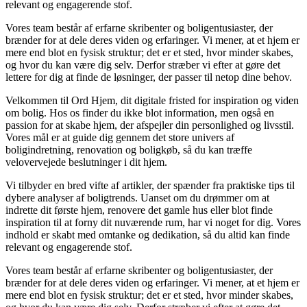
relevant og engagerende stof.
Vores team består af erfarne skribenter og boligentusiaster, der
brænder for at dele deres viden og erfaringer. Vi mener, at et hjem er
mere end blot en fysisk struktur; det er et sted, hvor minder skabes,
og hvor du kan være dig selv. Derfor stræber vi efter at gøre det
lettere for dig at finde de løsninger, der passer til netop dine behov.
Velkommen til Ord Hjem, dit digitale fristed for inspiration og viden
om bolig. Hos os finder du ikke blot information, men også en
passion for at skabe hjem, der afspejler din personlighed og livsstil.
Vores mål er at guide dig gennem det store univers af
boligindretning, renovation og boligkøb, så du kan træffe
velovervejede beslutninger i dit hjem.
Vi tilbyder en bred vifte af artikler, der spænder fra praktiske tips til
dybere analyser af boligtrends. Uanset om du drømmer om at
indrette dit første hjem, renovere det gamle hus eller blot finde
inspiration til at forny dit nuværende rum, har vi noget for dig. Vores
indhold er skabt med omtanke og dedikation, så du altid kan finde
relevant og engagerende stof.
Vores team består af erfarne skribenter og boligentusiaster, der
brænder for at dele deres viden og erfaringer. Vi mener, at et hjem er
mere end blot en fysisk struktur; det er et sted, hvor minder skabes,