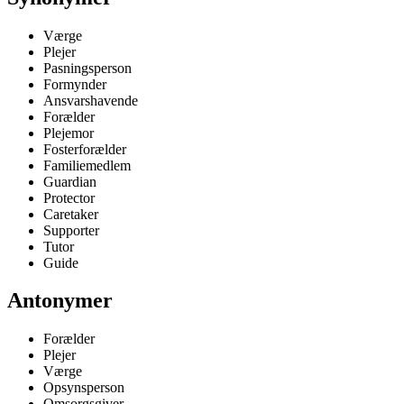
Værge
Plejer
Pasningsperson
Formynder
Ansvarshavende
Forælder
Plejemor
Fosterforælder
Familiemedlem
Guardian
Protector
Caretaker
Supporter
Tutor
Guide
Antonymer
Forælder
Plejer
Værge
Opsynsperson
Omsorgsgiver