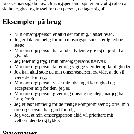
følelsesmæssige behov. Omsorgspersoner spiller en vigtig rolle i at
skabe tryghed og trivsel for den person, de tager sig af.
Eksempler på brug
Min omsorgsperson er altid der for mig, uanset hvad.
Jeg er taknemmelig for min omsorgspersons kærlighed og
støtte.
Min omsorgsperson har altid et lyttende øre og er god til at
give råd.
Jeg føler mig tryg i min omsorgspersons nærvær.
Min omsorgsperson lærer mig vigtige værdier og færdigheder.
Jeg kan altid stole på min omsorgsperson og vide, at de vil
være der for mig.
Min omsorgsperson viser mig ubetinget kærlighed og
accepterer mig for den, jeg er.
Min omsorgsperson giver mig omsorg og pleje, når jeg har
brug for det.
Jeg er taknemmelig for de mange kompromisser og ofre, min
omsorgsperson har gjort for mig.
Jeg ved, at min omsorgsperson altid vil prioritere mit
velbefindende og lykke.
Synonymer