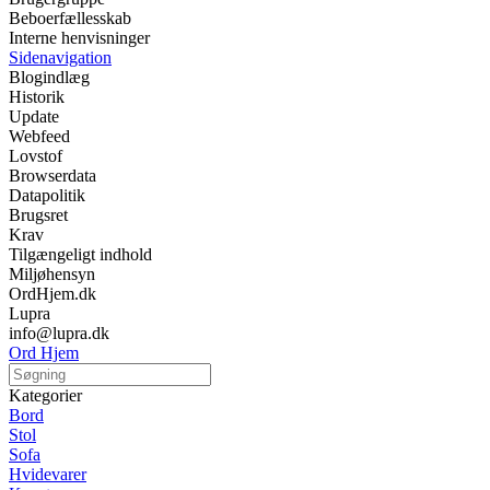
Beboerfællesskab
Interne henvisninger
Sidenavigation
Blogindlæg
Historik
Update
Webfeed
Lovstof
Browserdata
Datapolitik
Brugsret
Krav
Tilgængeligt indhold
Miljøhensyn
OrdHjem.dk
Lupra
info@lupra.dk
Ord Hjem
Kategorier
Bord
Stol
Sofa
Hvidevarer