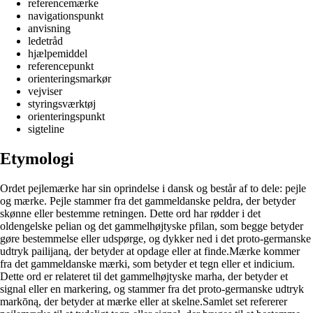
referencemærke
navigationspunkt
anvisning
ledetråd
hjælpemiddel
referencepunkt
orienteringsmarkør
vejviser
styringsværktøj
orienteringspunkt
sigteline
Etymologi
Ordet pejlemærke har sin oprindelse i dansk og består af to dele: pejle
og mærke. Pejle stammer fra det gammeldanske peldra, der betyder
skønne eller bestemme retningen. Dette ord har rødder i det
oldengelske pelian og det gammelhøjtyske pfilan, som begge betyder
gøre bestemmelse eller udspørge, og dykker ned i det proto-germanske
udtryk pailijaną, der betyder at opdage eller at finde.Mærke kommer
fra det gammeldanske mærki, som betyder et tegn eller et indicium.
Dette ord er relateret til det gammelhøjtyske marha, der betyder et
signal eller en markering, og stammer fra det proto-germanske udtryk
markōną, der betyder at mærke eller at skelne.Samlet set refererer