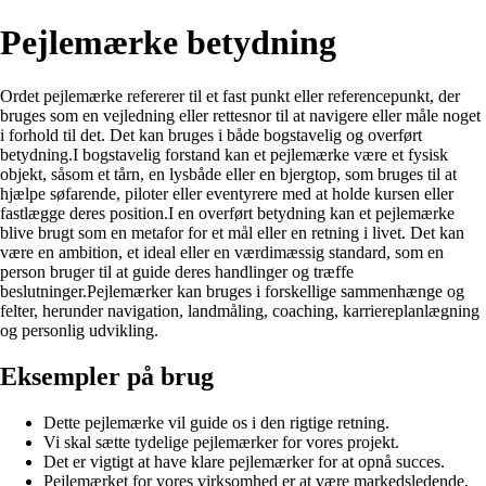
Pejlemærke betydning
Ordet pejlemærke refererer til et fast punkt eller referencepunkt, der
bruges som en vejledning eller rettesnor til at navigere eller måle noget
i forhold til det. Det kan bruges i både bogstavelig og overført
betydning.I bogstavelig forstand kan et pejlemærke være et fysisk
objekt, såsom et tårn, en lysbåde eller en bjergtop, som bruges til at
hjælpe søfarende, piloter eller eventyrere med at holde kursen eller
fastlægge deres position.I en overført betydning kan et pejlemærke
blive brugt som en metafor for et mål eller en retning i livet. Det kan
være en ambition, et ideal eller en værdimæssig standard, som en
person bruger til at guide deres handlinger og træffe
beslutninger.Pejlemærker kan bruges i forskellige sammenhænge og
felter, herunder navigation, landmåling, coaching, karriereplanlægning
og personlig udvikling.
Eksempler på brug
Dette pejlemærke vil guide os i den rigtige retning.
Vi skal sætte tydelige pejlemærker for vores projekt.
Det er vigtigt at have klare pejlemærker for at opnå succes.
Pejlemærket for vores virksomhed er at være markedsledende.