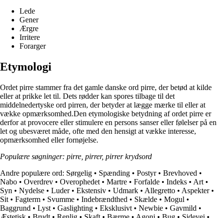
Lede
Gener
Ærgre
Irritere
Forarger
Etymologi
Ordet pirre stammer fra det gamle danske ord pirre, der betød at kilde
eller at prikke let til. Dets rødder kan spores tilbage til det
middelnedertyske ord pirren, der betyder at lægge mærke til eller at
vække opmærksomhed.Den etymologiske betydning af ordet pirre er
derfor at provocere eller stimulere en persons sanser eller følelser på en
let og ubesværet måde, ofte med den hensigt at vække interesse,
opmærksomhed eller fornøjelse.
Populære søgninger: pirre, pirrer, pirrer krydsord
Andre populære ord:
Sørgelig
•
Spænding
•
Postyr
•
Brevhoved
•
Nabo
•
Overdrev
•
Overophedet
•
Martre
•
Forfalde
•
Indeks
•
Art
•
Syn
•
Nydelse
•
Luder
•
Ekstensiv
•
Udmark
•
Allegretto
•
Aspekter
•
Sit
•
Fagterm
•
Svumme
•
Indebrændthed
•
Skælde
•
Mogul
•
Baggrund
•
Lyst
•
Gaslighting
•
Eksklusivt
•
Newbie
•
Gavmild
•
Æstetisk
•
Brudt
•
Renlig
•
Skaft
•
Bærme
•
Agoni
•
Bug
•
Sidevej
•