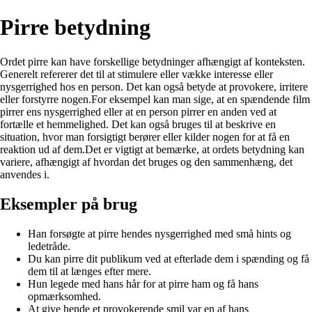
Pirre betydning
Ordet pirre kan have forskellige betydninger afhængigt af konteksten.
Generelt refererer det til at stimulere eller vække interesse eller
nysgerrighed hos en person. Det kan også betyde at provokere, irritere
eller forstyrre nogen.For eksempel kan man sige, at en spændende film
pirrer ens nysgerrighed eller at en person pirrer en anden ved at
fortælle et hemmelighed. Det kan også bruges til at beskrive en
situation, hvor man forsigtigt berører eller kilder nogen for at få en
reaktion ud af dem.Det er vigtigt at bemærke, at ordets betydning kan
variere, afhængigt af hvordan det bruges og den sammenhæng, det
anvendes i.
Eksempler på brug
Han forsøgte at pirre hendes nysgerrighed med små hints og
ledetråde.
Du kan pirre dit publikum ved at efterlade dem i spænding og få
dem til at længes efter mere.
Hun legede med hans hår for at pirre ham og få hans
opmærksomhed.
At give hende et provokerende smil var en af hans