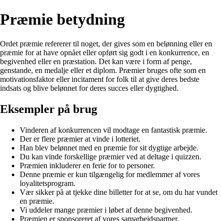
Præmie betydning
Ordet præmie refererer til noget, der gives som en belønning eller en
præmie for at have opnået eller opført sig godt i en konkurrence, en
begivenhed eller en præstation. Det kan være i form af penge,
genstande, en medalje eller et diplom. Præmier bruges ofte som en
motivationsfaktor eller incitament for folk til at give deres bedste
indsats og blive belønnet for deres succes eller dygtighed.
Eksempler på brug
Vinderen af konkurrencen vil modtage en fantastisk præmie.
Der er flere præmier at vinde i lotteriet.
Han blev belønnet med en præmie for sit dygtige arbejde.
Du kan vinde forskellige præmier ved at deltage i quizzen.
Præmien inkluderer en ferie for to personer.
Denne præmie er kun tilgængelig for medlemmer af vores
loyalitetsprogram.
Vær sikker på at tjekke dine billetter for at se, om du har vundet
en præmie.
Vi uddeler mange præmier i løbet af denne begivenhed.
Præmien er sponsoreret af vores samarbejdspartner.