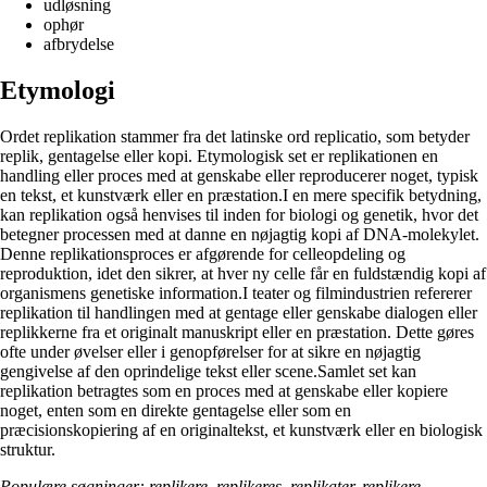
udløsning
ophør
afbrydelse
Etymologi
Ordet replikation stammer fra det latinske ord replicatio, som betyder
replik, gentagelse eller kopi. Etymologisk set er replikationen en
handling eller proces med at genskabe eller reproducerer noget, typisk
en tekst, et kunstværk eller en præstation.I en mere specifik betydning,
kan replikation også henvises til inden for biologi og genetik, hvor det
betegner processen med at danne en nøjagtig kopi af DNA-molekylet.
Denne replikationsproces er afgørende for celleopdeling og
reproduktion, idet den sikrer, at hver ny celle får en fuldstændig kopi af
organismens genetiske information.I teater og filmindustrien refererer
replikation til handlingen med at gentage eller genskabe dialogen eller
replikkerne fra et originalt manuskript eller en præstation. Dette gøres
ofte under øvelser eller i genopførelser for at sikre en nøjagtig
gengivelse af den oprindelige tekst eller scene.Samlet set kan
replikation betragtes som en proces med at genskabe eller kopiere
noget, enten som en direkte gentagelse eller som en
præcisionskopiering af en originaltekst, et kunstværk eller en biologisk
struktur.
Populære søgninger: replikere, replikeres, replikater, replikere