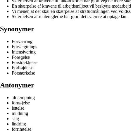
Skærpelsen af kravene til bilkørekortet har gjort vejene mere sikr
En skærpelse af kravene til arbejdsmiljøet vil beskytte medarbej
Vi mener, at der skal en skærpelse af strafudmålingen ved voldss
Skærpelsen af rentereglerne har gjort det sværere at optage lån.
Synonymer
Forværring
Forvægtnings
Intensivering
Forøgelse
Forstrækkelse
Forhøjdelse
Forstærkelse
Antonymer
afdæmpning
fornøjelse
lettelse
mildning
slag
lindring
forringelse