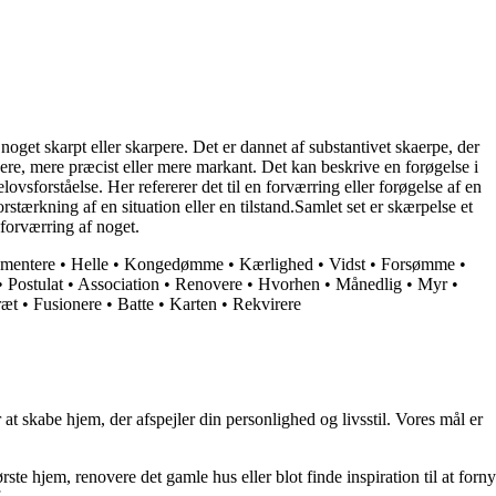
get skarpt eller skarpere. Det er dannet af substantivet skaerpe, der
ere, mere præcist eller mere markant. Det kan beskrive en forøgelse i
lovsforståelse. Her refererer det til en forværring eller forøgelse af en
stærkning af en situation eller en tilstand.Samlet set er skærpelse et
 forværring af noget.
mentere
•
Helle
•
Kongedømme
•
Kærlighed
•
Vidst
•
Forsømme
•
•
Postulat
•
Association
•
Renovere
•
Hvorhen
•
Månedlig
•
Myr
•
ræt
•
Fusionere
•
Batte
•
Karten
•
Rekvirere
at skabe hjem, der afspejler din personlighed og livsstil. Vores mål er
rste hjem, renovere det gamle hus eller blot finde inspiration til at forny