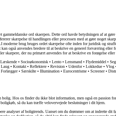
et gammeldanske ord skaerpen. Dette ord havde betydningen af at gøre no
ererer skærpelse til handlingen eller processen med at gøre noget skarp
t.I moderne brug bruges ordet skærpelse ofte inden for juridisk og straffe
kan også anvendes bredere til at beskrive en generel forværring eller for
er skarpere, der nu primært anvendes for at beskrive en forøgelse eller
•
Læskende
•
Socioøkonomisk
•
Lento
•
Lensmand
•
Flydemiddel
•
Seg
•
Laug
•
Kontakt
•
Reflektere
•
Revision
•
Udenfor
•
Lokkedue
•
Vlog
•
Forlægger
•
Særskilte
•
Illumination
•
Eurocentrisme
•
Screener
•
Dist
 bolig. Hos os finder du ikke blot information, men også en passion for 
 boligkøb, så du kan træffe velovervejede beslutninger i dit hjem.
dybere analyser af boligtrends. Uanset om du drømmer om at indrette dit fø