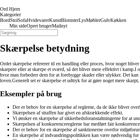
Ord Hjem
Kategorier
Bord
Stol
Sofa
Hvidevarer
Kunst
Blomster
Lys
Møbler
Gulv
Køkken
Min side
Opret bruger
Mailnyt
Skærpelse betydning
Ordet skærpelse refererer til en handling eller proces, hvor noget bliv
skarpere eller at skærpe et sværd, så det bliver mere effektivt i kamp.I 
hvor man forbedrer dem for at forebygge skader eller ulykker. Det kan
loven.Generelt set er skærpelse et udtryk for at gøre noget mere skarpt, i
Eksempler på brug
Der er behov for en skærpelse af reglerne, da de ikke bliver over
Skærpelsen af straffen har givet en afskrækkende effekt.
Vi ønsker en skærpelse af sikkerhedsforanstaltningerne for at un
Skærpelsen af konkurrencereglerne har medført fair konkurrence
Der er behov for en skærpelse af sanktionerne overfor miljøforur
En skærpelse af indvandringspolitikken kan være nødvendig for a