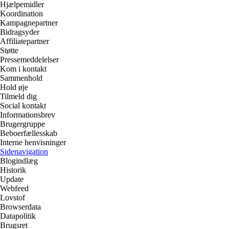
Hjælpemidler
Koordination
Kampagnepartner
Bidragsyder
Affiliatepartner
Støtte
Pressemeddelelser
Kom i kontakt
Sammenhold
Hold øje
Tilmeld dig
Social kontakt
Informationsbrev
Brugergruppe
Beboerfællesskab
Interne henvisninger
Sidenavigation
Blogindlæg
Historik
Update
Webfeed
Lovstof
Browserdata
Datapolitik
Brugsret