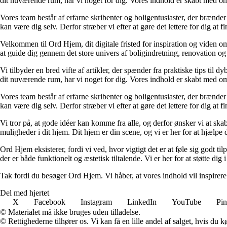
dit nuværende rum, har vi noget for dig. Vores indhold er skabt med om
Vores team består af erfarne skribenter og boligentusiaster, der brænder 
kan være dig selv. Derfor stræber vi efter at gøre det lettere for dig at f
Velkommen til Ord Hjem, dit digitale fristed for inspiration og viden om
at guide dig gennem det store univers af boligindretning, renovation og
Vi tilbyder en bred vifte af artikler, der spænder fra praktiske tips til 
dit nuværende rum, har vi noget for dig. Vores indhold er skabt med om
Vores team består af erfarne skribenter og boligentusiaster, der brænder 
kan være dig selv. Derfor stræber vi efter at gøre det lettere for dig at f
Vi tror på, at gode idéer kan komme fra alle, og derfor ønsker vi at skab
muligheder i dit hjem. Dit hjem er din scene, og vi er her for at hjælpe
Ord Hjem eksisterer, fordi vi ved, hvor vigtigt det er at føle sig godt ti
der er både funktionelt og æstetisk tiltalende. Vi er her for at støtte dig 
Tak fordi du besøger Ord Hjem. Vi håber, at vores indhold vil inspirer
Del med hjertet
X
Facebook
Instagram
LinkedIn
YouTube
Pin
© Materialet må ikke bruges uden tilladelse.
© Rettighederne tilhører os. Vi kan få en lille andel af salget, hvis du