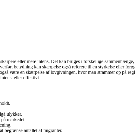
er skarpere eller mere intens. Det kan bruges i forskellige sammenhænge,
overført betydning kan skærpelse også referere til en styrkelse eller for
 også være en skærpelse af lovgivningen, hvor man strammer op på regle
ntenst eller effektivt.
holdt.
dgå ulykker.
 på markedet.
ening.
t begrænse antallet af migranter.