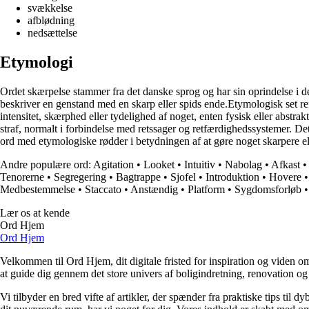
svækkelse
afblødning
nedsættelse
Etymologi
Ordet skærpelse stammer fra det danske sprog og har sin oprindelse i d
beskriver en genstand med en skarp eller spids ende.Etymologisk set ref
intensitet, skærphed eller tydelighed af noget, enten fysisk eller abstrak
straf, normalt i forbindelse med retssager og retfærdighedssystemer. Det 
ord med etymologiske rødder i betydningen af at gøre noget skarpere ell
Andre populære ord:
Agitation
•
Looket
•
Intuitiv
•
Nabolag
•
Afkast
Tenorerne
•
Segregering
•
Bagtrappe
•
Sjofel
•
Introduktion
•
Hovere
Medbestemmelse
•
Staccato
•
Anstændig
•
Platform
•
Sygdomsforløb
Lær os at kende
Ord Hjem
Ord Hjem
Velkommen til Ord Hjem, dit digitale fristed for inspiration og viden om
at guide dig gennem det store univers af boligindretning, renovation og
Vi tilbyder en bred vifte af artikler, der spænder fra praktiske tips til 