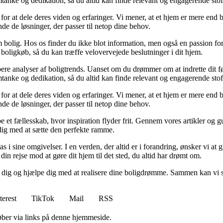
tanke og dedikation, så du altid kan finde relevant og engagerende stof
for at dele deres viden og erfaringer. Vi mener, at et hjem er mere end b
inde de løsninger, der passer til netop dine behov.
 bolig. Hos os finder du ikke blot information, men også en passion for 
 boligkøb, så du kan træffe velovervejede beslutninger i dit hjem.
dybere analyser af boligtrends. Uanset om du drømmer om at indrette dit fø
tanke og dedikation, så du altid kan finde relevant og engagerende stof
for at dele deres viden og erfaringer. Vi mener, at et hjem er mere end b
inde de løsninger, der passer til netop dine behov.
e et fællesskab, hvor inspiration flyder frit. Gennem vores artikler og g
 dig med at sætte den perfekte ramme.
lpas i sine omgivelser. I en verden, der altid er i forandring, ønsker vi a
i din rejse mod at gøre dit hjem til det sted, du altid har drømt om.
e dig og hjælpe dig med at realisere dine boligdrømme. Sammen kan vi s
terest
TikTok
Mail
RSS
 køber via links på denne hjemmeside.