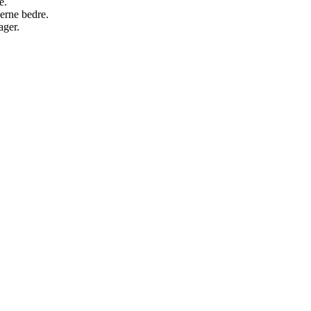
e.
derne bedre.
ager.