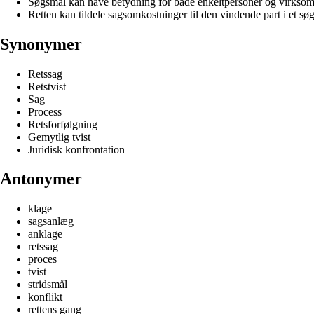
Søgsmål kan have betydning for både enkeltpersoner og virksomh
Retten kan tildele sagsomkostninger til den vindende part i et sø
Synonymer
Retssag
Retstvist
Sag
Process
Retsforfølgning
Gemytlig tvist
Juridisk konfrontation
Antonymer
klage
sagsanlæg
anklage
retssag
proces
tvist
stridsmål
konflikt
rettens gang