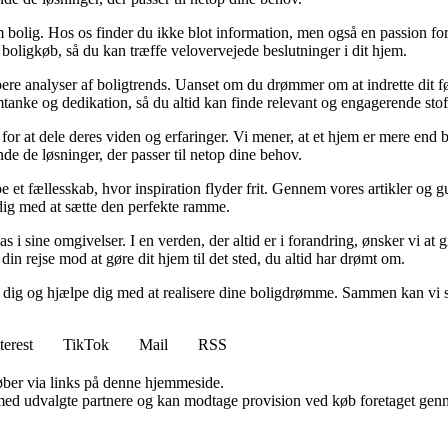
 bolig. Hos os finder du ikke blot information, men også en passion for 
 boligkøb, så du kan træffe velovervejede beslutninger i dit hjem.
dybere analyser af boligtrends. Uanset om du drømmer om at indrette dit fø
tanke og dedikation, så du altid kan finde relevant og engagerende stof
for at dele deres viden og erfaringer. Vi mener, at et hjem er mere end b
inde de løsninger, der passer til netop dine behov.
e et fællesskab, hvor inspiration flyder frit. Gennem vores artikler og g
 dig med at sætte den perfekte ramme.
lpas i sine omgivelser. I en verden, der altid er i forandring, ønsker vi a
i din rejse mod at gøre dit hjem til det sted, du altid har drømt om.
e dig og hjælpe dig med at realisere dine boligdrømme. Sammen kan vi s
terest
TikTok
Mail
RSS
 køber via links på denne hjemmeside.
med udvalgte partnere og kan modtage provision ved køb foretaget gennem