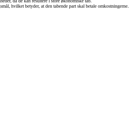
eder, da de kan resultere i store økonomiske tab.
gsmål, hvilket betyder, at den tabende part skal betale omkostningerne.