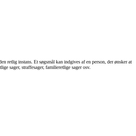
en retlig instans. Et søgsmål kan indgives af en person, der ønsker at
ige sager, straffesager, familieretlige sager osv.