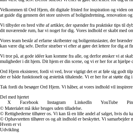
Velkommen til Ord Hjem, dit digitale fristed for inspiration og viden om
at guide dig gennem det store univers af boligindretning, renovation og
Vi tilbyder en bred vifte af artikler, der spænder fra praktiske tips til 
dit nuværende rum, har vi noget for dig. Vores indhold er skabt med om
Vores team består af erfarne skribenter og boligentusiaster, der brænder 
kan være dig selv. Derfor stræber vi efter at gøre det lettere for dig at f
Vi tror på, at gode idéer kan komme fra alle, og derfor ønsker vi at skab
muligheder i dit hjem. Dit hjem er din scene, og vi er her for at hjælpe
Ord Hjem eksisterer, fordi vi ved, hvor vigtigt det er at føle sig godt ti
der er både funktionelt og æstetisk tiltalende. Vi er her for at støtte dig 
Tak fordi du besøger Ord Hjem. Vi håber, at vores indhold vil inspirer
Del med hjertet
X
Facebook
Instagram
LinkedIn
YouTube
Pin
© Materialet må ikke bruges uden tilladelse.
© Rettighederne tilhører os. Vi kan få en lille andel af salget, hvis du
© Ophavsretten tilhører os og alt indhold er beskyttet. Vi samarbejder 
Hvem er vi
Udvikling