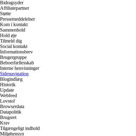
Bidragsyder
Affiliatepartner
Støtte
Pressemeddelelser
Kom i kontakt
Sammenhold
Hold øje
Tilmeld dig
Social kontakt
Informationsbrev
Brugergruppe
Beboerfællesskab
Interne henvisninger
Sidenavigation
Blogindlæg
Historik
Update
Webfeed
Lovstof
Browserdata
Datapolitik
Brugsret
Krav
Tilgængeligt indhold
Miljøhensyn