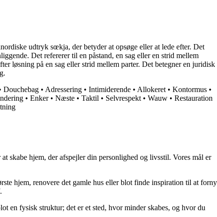
diske udtryk sœkja, der betyder at opsøge eller at lede efter. Det
nliggende. Det refererer til en påstand, en sag eller en strid mellem
fter løsning på en sag eller strid mellem parter. Det betegner en juridisk
g.
•
Douchebag
•
Adressering
•
Intimiderende
•
Allokeret
•
Kontormus
•
ndering
•
Enker
•
Næste
•
Taktil
•
Selvrespekt
•
Wauw
•
Restauration
tning
at skabe hjem, der afspejler din personlighed og livsstil. Vores mål er
rste hjem, renovere det gamle hus eller blot finde inspiration til at forny
.
lot en fysisk struktur; det er et sted, hvor minder skabes, og hvor du