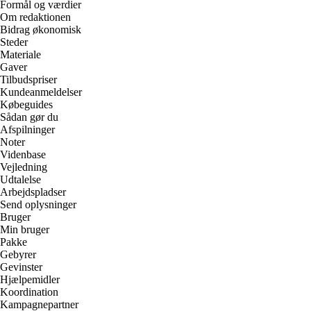
Formål og værdier
Om redaktionen
Bidrag økonomisk
Steder
Materiale
Gaver
Tilbudspriser
Kundeanmeldelser
Købeguides
Sådan gør du
Afspilninger
Noter
Videnbase
Vejledning
Udtalelse
Arbejdspladser
Send oplysninger
Bruger
Min bruger
Pakke
Gebyrer
Gevinster
Hjælpemidler
Koordination
Kampagnepartner