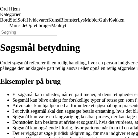
Ord Hjem
Kategorier
Bord
Stol
Sofa
Hvidevarer
Kunst
Blomster
Lys
Møbler
Gulv
Køkken
Min side
Opret bruger
Mailnyt
Søgsmål betydning
Ordet søgsmål refererer til en retlig handling, hvor en person indgiver 
pålægge den anklagede part retlig ansvar eller opnå en retlig afgørelse i 
Eksempler på brug
Et søgsmål kan indledes, når en part mener, at dens rettigheder e
Søgsmål kan blive anlagt for forskellige typer af retssager, som f.e
Advokater kan hjælpe med at formulere et søgsmål og repræsenter
I et civilt søgsmål skal den sagsøgte betale erstatning, hvis det 
Søgsmål kan være en langvarig og kostbar proces, der kan tage fle
Domstolen kan beslutte at afvise et søgsmål, hvis det vurderes, at 
Søgsmål kan også ende i forlig, hvor parterne når frem til en aftal
Det er vigtigt at søge juridisk rådgivning, før man indgiver et sø