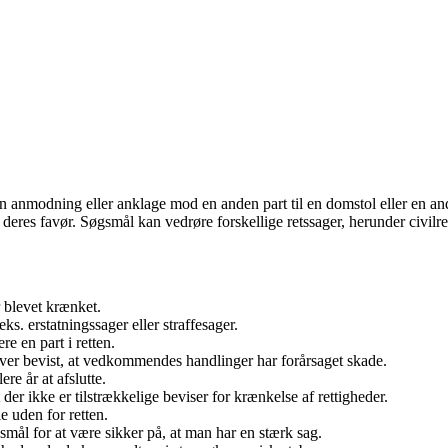
en anmodning eller anklage mod en anden part til en domstol eller en and
deres favør. Søgsmål kan vedrøre forskellige retssager, herunder civilretl
r blevet krænket.
ks. erstatningssager eller straffesager.
e en part i retten.
bliver bevist, at vedkommendes handlinger har forårsaget skade.
re år at afslutte.
der ikke er tilstrækkelige beviser for krænkelse af rettigheder.
e uden for retten.
gsmål for at være sikker på, at man har en stærk sag.