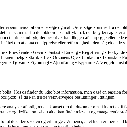
r er sammensat af ordene søge og mål. Ordet søge kommer fra det oldnor
 Ordet mål stammer fra det oldnordiske udtryk mál, der betyder sag eller a
som et juridisk udtryk, der beskriver handlingen af at opsøge eller lede e
n i håbet om at opnå en afgørelse eller retfærdighed i den pågældende sa
che
•
Enestående
•
Gevir
•
Fantast
•
Endelig
•
Registrering
•
Forkynde
Taknemmelig
•
Skruk
•
Tie
•
Orkanens Øje
•
Jubilæum
•
Ikoniske
•
Fu
gere
•
Tørvare
•
Etymologi
•
Ajourføring
•
Nøjsom
•
Afværgeforanstal
 bolig. Hos os finder du ikke blot information, men også en passion for 
 boligkøb, så du kan træffe velovervejede beslutninger i dit hjem.
dybere analyser af boligtrends. Uanset om du drømmer om at indrette dit fø
tanke og dedikation, så du altid kan finde relevant og engagerende stof
for at dele deres viden og erfaringer. Vi mener, at et hjem er mere end b
inde de løsninger, der passer til netop dine behov.