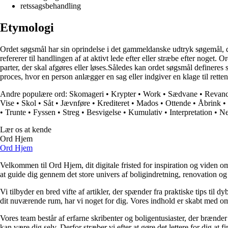
retssagsbehandling
Etymologi
Ordet søgsmål har sin oprindelse i det gammeldanske udtryk søgemål, de
refererer til handlingen af at aktivt lede efter eller stræbe efter noget.
parter, der skal afgøres eller løses.Således kan ordet søgsmål defineres 
proces, hvor en person anlægger en sag eller indgiver en klage til rette
Andre populære ord:
Skomageri
•
Krypter
•
Work
•
Sædvane
•
Revan
Vise
•
Skol
•
Såt
•
Jævnføre
•
Krediteret
•
Mados
•
Ottende
•
Åbrink
•
•
Trunte
•
Fyssen
•
Streg
•
Besvigelse
•
Kumulativ
•
Interpretation
•
Ne
Lær os at kende
Ord Hjem
Ord Hjem
Velkommen til Ord Hjem, dit digitale fristed for inspiration og viden om
at guide dig gennem det store univers af boligindretning, renovation og
Vi tilbyder en bred vifte af artikler, der spænder fra praktiske tips til 
dit nuværende rum, har vi noget for dig. Vores indhold er skabt med om
Vores team består af erfarne skribenter og boligentusiaster, der brænder 
kan være dig selv. Derfor stræber vi efter at gøre det lettere for dig at f