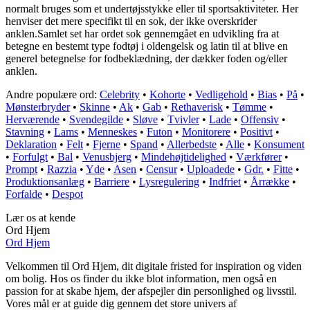
normalt bruges som et undertøjsstykke eller til sportsaktiviteter. Her
henviser det mere specifikt til en sok, der ikke overskrider
anklen.Samlet set har ordet sok gennemgået en udvikling fra at
betegne en bestemt type fodtøj i oldengelsk og latin til at blive en
generel betegnelse for fodbeklædning, der dækker foden og/eller
anklen.
Andre populære ord:
Celebrity
•
Kohorte
•
Vedligehold
•
Bias
•
På
•
Mønsterbryder
•
Skinne
•
Ak
•
Gab
•
Rethaverisk
•
Tømme
•
Herværende
•
Svendegilde
•
Sløve
•
Tvivler
•
Lade
•
Offensiv
•
Stavning
•
Lams
•
Menneskes
•
Futon
•
Monitorere
•
Positivt
•
Deklaration
•
Felt
•
Fjerne
•
Spand
•
Allerbedste
•
Alle
•
Konsument
•
Forfulgt
•
Bal
•
Venusbjerg
•
Mindehøjtidelighed
•
Værkfører
•
Prompt
•
Razzia
•
Yde
•
Asen
•
Censur
•
Uploadede
•
Gdr.
•
Fitte
•
Produktionsanlæg
•
Barriere
•
Lysregulering
•
Indfriet
•
Årrække
•
Forfalde
•
Despot
Lær os at kende
Ord Hjem
Ord Hjem
Velkommen til Ord Hjem, dit digitale fristed for inspiration og viden
om bolig. Hos os finder du ikke blot information, men også en
passion for at skabe hjem, der afspejler din personlighed og livsstil.
Vores mål er at guide dig gennem det store univers af