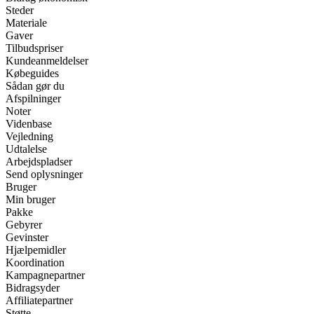
Steder
Materiale
Gaver
Tilbudspriser
Kundeanmeldelser
Købeguides
Sådan gør du
Afspilninger
Noter
Videnbase
Vejledning
Udtalelse
Arbejdspladser
Send oplysninger
Bruger
Min bruger
Pakke
Gebyrer
Gevinster
Hjælpemidler
Koordination
Kampagnepartner
Bidragsyder
Affiliatepartner
Støtte