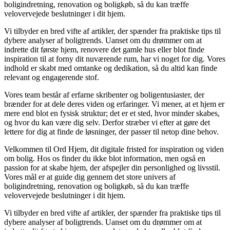
boligindretning, renovation og boligkøb, så du kan træffe
velovervejede beslutninger i dit hjem.
Vi tilbyder en bred vifte af artikler, der spænder fra praktiske tips til
dybere analyser af boligtrends. Uanset om du drømmer om at
indrette dit første hjem, renovere det gamle hus eller blot finde
inspiration til at forny dit nuværende rum, har vi noget for dig. Vores
indhold er skabt med omtanke og dedikation, så du altid kan finde
relevant og engagerende stof.
Vores team består af erfarne skribenter og boligentusiaster, der
brænder for at dele deres viden og erfaringer. Vi mener, at et hjem er
mere end blot en fysisk struktur; det er et sted, hvor minder skabes,
og hvor du kan være dig selv. Derfor stræber vi efter at gøre det
lettere for dig at finde de løsninger, der passer til netop dine behov.
Velkommen til Ord Hjem, dit digitale fristed for inspiration og viden
om bolig. Hos os finder du ikke blot information, men også en
passion for at skabe hjem, der afspejler din personlighed og livsstil.
Vores mål er at guide dig gennem det store univers af
boligindretning, renovation og boligkøb, så du kan træffe
velovervejede beslutninger i dit hjem.
Vi tilbyder en bred vifte af artikler, der spænder fra praktiske tips til
dybere analyser af boligtrends. Uanset om du drømmer om at