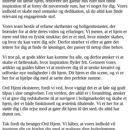
indrette dit første hjem, renovere det gamle hus eller blot finde
inspiration til at forny dit nuværende rum, har vi noget for dig. Vores
indhold er skabt med omtanke og dedikation, så du altid kan finde
relevant og engagerende stof.
Vores team består af erfarne skribenter og boligentusiaster, der
brænder for at dele deres viden og erfaringer. Vi mener, at et hjem er
mere end blot en fysisk struktur; det er et sted, hvor minder skabes,
og hvor du kan være dig selv. Derfor stræber vi efter at gøre det
lettere for dig at finde de løsninger, der passer til netop dine behov.
Vi tror på, at gode idéer kan komme fra alle, og derfor ønsker vi at
skabe et fællesskab, hvor inspiration flyder frit. Gennem vores
artikler og guides håber vi at motivere dig til at tænke kreativt og
udforske nye muligheder i dit hjem. Dit hjem er din scene, og vi er
her for at hjælpe dig med at sætte den perfekte ramme.
Ord Hjem eksisterer, fordi vi ved, hvor vigtigt det er at føle sig godt
tilpas i sine omgivelser. I en verden, der altid er i forandring, ønsker
vi at give dig redskaberne til at navigere i boligmarkedet og skabe et
hjem, der er både funktionelt og æstetisk tiltalende. Vi er her for at
støtte dig i din rejse mod at gøre dit hjem til det sted, du altid har
drømt om.
Tak fordi du besøger Ord Hjem. Vi håber, at vores indhold vil
inspirere dig og hjælpe dig med at realisere dine boligdrømme.