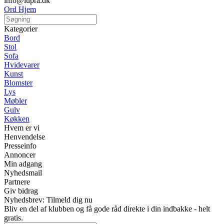
info@lupra.dk
Ord Hjem
Kategorier
Bord
Stol
Sofa
Hvidevarer
Kunst
Blomster
Lys
Møbler
Gulv
Køkken
Hvem er vi
Henvendelse
Presseinfo
Annoncer
Min adgang
Nyhedsmail
Partnere
Giv bidrag
Nyhedsbrev: Tilmeld dig nu
Bliv en del af klubben og få gode råd direkte i din indbakke - helt
gratis.