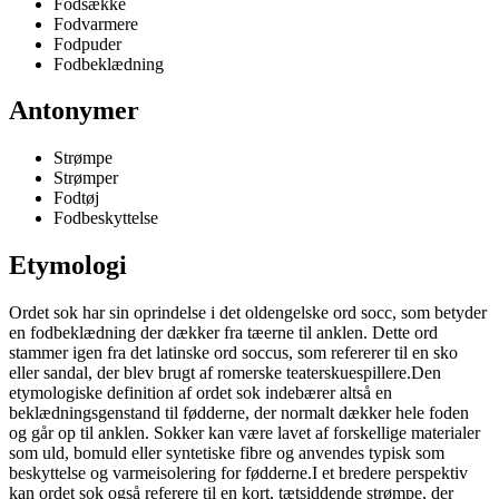
Fodsække
Fodvarmere
Fodpuder
Fodbeklædning
Antonymer
Strømpe
Strømper
Fodtøj
Fodbeskyttelse
Etymologi
Ordet sok har sin oprindelse i det oldengelske ord socc, som betyder
en fodbeklædning der dækker fra tæerne til anklen. Dette ord
stammer igen fra det latinske ord soccus, som refererer til en sko
eller sandal, der blev brugt af romerske teaterskuespillere.Den
etymologiske definition af ordet sok indebærer altså en
beklædningsgenstand til fødderne, der normalt dækker hele foden
og går op til anklen. Sokker kan være lavet af forskellige materialer
som uld, bomuld eller syntetiske fibre og anvendes typisk som
beskyttelse og varmeisolering for fødderne.I et bredere perspektiv
kan ordet sok også referere til en kort, tætsiddende strømpe, der