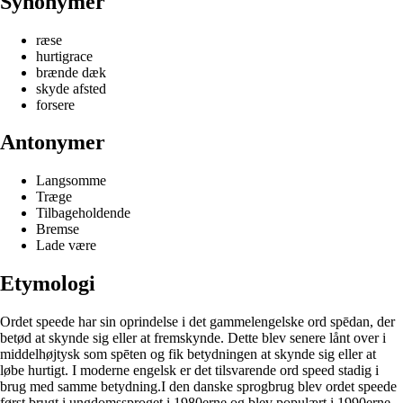
Synonymer
ræse
hurtigrace
brænde dæk
skyde afsted
forsere
Antonymer
Langsomme
Træge
Tilbageholdende
Bremse
Lade være
Etymologi
Ordet speede har sin oprindelse i det gammelengelske ord spēdan, der
betød at skynde sig eller at fremskynde. Dette blev senere lånt over i
middelhøjtysk som spēten og fik betydningen at skynde sig eller at
løbe hurtigt. I moderne engelsk er det tilsvarende ord speed stadig i
brug med samme betydning.I den danske sprogbrug blev ordet speede
først brugt i ungdomssproget i 1980erne og blev populært i 1990erne.