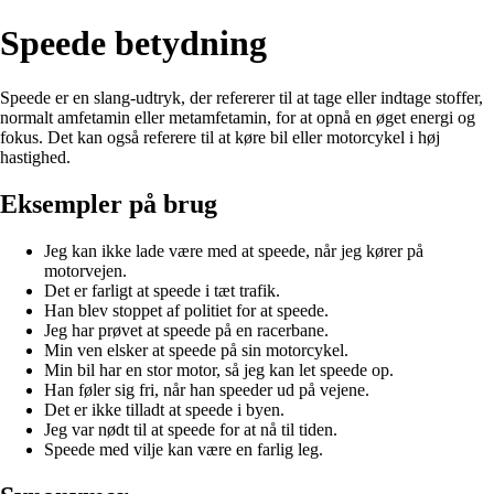
Speede betydning
Speede er en slang-udtryk, der refererer til at tage eller indtage stoffer,
normalt amfetamin eller metamfetamin, for at opnå en øget energi og
fokus. Det kan også referere til at køre bil eller motorcykel i høj
hastighed.
Eksempler på brug
Jeg kan ikke lade være med at speede, når jeg kører på
motorvejen.
Det er farligt at speede i tæt trafik.
Han blev stoppet af politiet for at speede.
Jeg har prøvet at speede på en racerbane.
Min ven elsker at speede på sin motorcykel.
Min bil har en stor motor, så jeg kan let speede op.
Han føler sig fri, når han speeder ud på vejene.
Det er ikke tilladt at speede i byen.
Jeg var nødt til at speede for at nå til tiden.
Speede med vilje kan være en farlig leg.