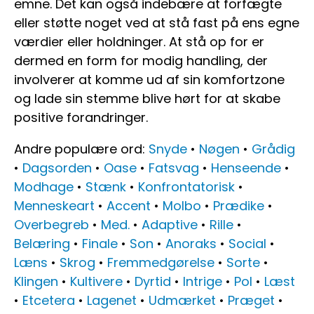
emne. Det kan også indebære at forfægte
eller støtte noget ved at stå fast på ens egne
værdier eller holdninger. At stå op for er
dermed en form for modig handling, der
involverer at komme ud af sin komfortzone
og lade sin stemme blive hørt for at skabe
positive forandringer.
Andre populære ord:
Snyde
•
Nøgen
•
Grådig
•
Dagsorden
•
Oase
•
Fatsvag
•
Henseende
•
Modhage
•
Stænk
•
Konfrontatorisk
•
Menneskeart
•
Accent
•
Molbo
•
Prædike
•
Overbegreb
•
Med.
•
Adaptive
•
Rille
•
Belæring
•
Finale
•
Son
•
Anoraks
•
Social
•
Læns
•
Skrog
•
Fremmedgørelse
•
Sorte
•
Klingen
•
Kultivere
•
Dyrtid
•
Intrige
•
Pol
•
Læst
•
Etcetera
•
Lagenet
•
Udmærket
•
Præget
•