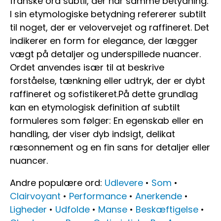
franske ord subtil, der har samme betydning.
I sin etymologiske betydning refererer subtilt
til noget, der er velovervejet og raffineret. Det
indikerer en form for elegance, der lægger
vægt på detaljer og underspillede nuancer.
Ordet anvendes især til at beskrive
forståelse, tænkning eller udtryk, der er dybt
raffineret og sofistikeret.På dette grundlag
kan en etymologisk definition af subtilt
formuleres som følger: En egenskab eller en
handling, der viser dyb indsigt, delikat
ræsonnement og en fin sans for detaljer eller
nuancer.
Andre populære ord:
Udlevere
•
Som
•
Clairvoyant
•
Performance
•
Anerkende
•
Ligheder
•
Udfolde
•
Manse
•
Beskæftigelse
•