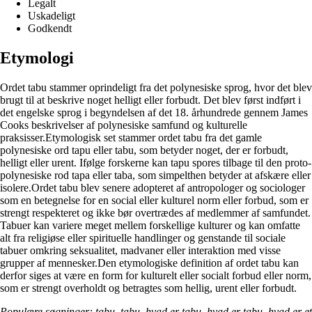
Legalt
Uskadeligt
Godkendt
Etymologi
Ordet tabu stammer oprindeligt fra det polynesiske sprog, hvor det blev
brugt til at beskrive noget helligt eller forbudt. Det blev først indført i
det engelske sprog i begyndelsen af det 18. århundrede gennem James
Cooks beskrivelser af polynesiske samfund og kulturelle
praksisser.Etymologisk set stammer ordet tabu fra det gamle
polynesiske ord tapu eller tabu, som betyder noget, der er forbudt,
helligt eller urent. Ifølge forskerne kan tapu spores tilbage til den proto-
polynesiske rod tapa eller taba, som simpelthen betyder at afskære eller
isolere.Ordet tabu blev senere adopteret af antropologer og sociologer
som en betegnelse for en social eller kulturel norm eller forbud, som er
strengt respekteret og ikke bør overtrædes af medlemmer af samfundet.
Tabuer kan variere meget mellem forskellige kulturer og kan omfatte
alt fra religiøse eller spirituelle handlinger og genstande til sociale
tabuer omkring seksualitet, madvaner eller interaktion med visse
grupper af mennesker.Den etymologiske definition af ordet tabu kan
derfor siges at være en form for kulturelt eller socialt forbud eller norm,
som er strengt overholdt og betragtes som hellig, urent eller forbudt.
Populære søgninger: tabu, tabu, hvad er tabu, hvad er tabu, hvad er et