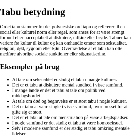
Tabu betydning
Ordet tabu stammer fra det polynesiske ord tapu og refererer til en
social eller kulturel norm eller regel, som anses for at være strengt
forbudt eller uacceptabelt at diskutere, udføre eller bryde. Tabuer kan
variere fra kultur til kultur og kan omhandle emner som seksualitet,
religion, død, sygdom eller køn. Overtrædelse af et tabu kan ofte
medføre alvorlige sociale sanktioner eller stigmatisering.
Eksempler på brug
At tale om seksualitet er stadig et tabu i mange kulturer.
Det er et tabu at diskutere mental sundhed i visse samfund.
I mange lande er det et tabu at tale om politik ved
middagsbordet.
At tale om død og begravelse er et stort tabu i nogle kulturer.
Det er tabu at være single i visse samfund, hvor presset for at
gifte sig er stort.
Det er et tabu at tale om menstruation på visse arbejdspladser.
I nogle samfund er det stadig et tabu at være homoseksuel.
Selv i moderne samfund er der stadig et tabu omkring mentale
lidelser.