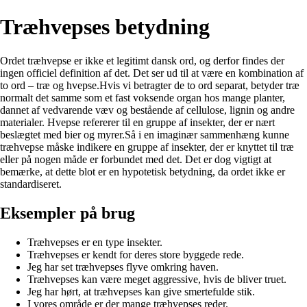
Træhvepses betydning
Ordet træhvepse er ikke et legitimt dansk ord, og derfor findes der
ingen officiel definition af det. Det ser ud til at være en kombination af
to ord – træ og hvepse.Hvis vi betragter de to ord separat, betyder træ
normalt det samme som et fast voksende organ hos mange planter,
dannet af vedvarende væv og bestående af cellulose, lignin og andre
materialer. Hvepse refererer til en gruppe af insekter, der er nært
beslægtet med bier og myrer.Så i en imaginær sammenhæng kunne
træhvepse måske indikere en gruppe af insekter, der er knyttet til træ
eller på nogen måde er forbundet med det. Det er dog vigtigt at
bemærke, at dette blot er en hypotetisk betydning, da ordet ikke er
standardiseret.
Eksempler på brug
Træhvepses er en type insekter.
Træhvepses er kendt for deres store byggede rede.
Jeg har set træhvepses flyve omkring haven.
Træhvepses kan være meget aggressive, hvis de bliver truet.
Jeg har hørt, at træhvepses kan give smertefulde stik.
I vores område er der mange træhvepses reder.