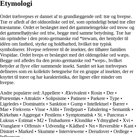
Etymologi
Ordet træhvepses er dannet af to grundlæggende ord: træ og hvepse.
Træ er afledt af det oldnordiske ord tré, som oprindeligt betød træ eller
træstamme. Ordet er beslægtet med det gammelengelske ord treow og
det gammelhøjtyske ord triw, begge med samme betydning. Træ har
sin oprindelse i den proto-germanske rod *trewam, der hentyder til
idéen om fasthed, styrke og holdbarhed, hvilket træ typisk
symboliserer. Hvepse refererer til de insekter, der tilhører familien
Vespidae. Ordet hveps er beslægtet med det oldengelske ord wæps.
Begge ord afledes fra den proto-germanske rod *weps-, hvilket
betyder at flyve eller summende insekt. Samlet set kan træhvepses
defineres som en kollektiv betegnelse for en gruppe af insekter, der er
knyttet til træer og har karakteristika, der ligner eller minder om
hvepse.
Andre populære ord:
Appellere
•
Ækvivalent
•
Rosin
•
Der
•
Prætentiøs
•
Attraktiv
•
Solipsisme
•
Patinere
•
Parkere
•
Type
•
Ligeledes
•
Dominatrix
•
Sanktion
•
Gump
•
Intellektuel
•
Bærer
•
Mae
•
Frekvens
•
Visse
•
Alibi
•
Tredjepart
•
Tabulering
•
Semantik
•
Kirkebøn
•
Aggregat
•
Pestilens
•
Symptomatisk
•
St.
•
Pancreas
•
Luksus
•
Estimat
•
M2
•
Trubaduren
•
Klondike
•
Ydmyghed
•
Xvi
•
Vranglære
•
Offensiv
•
Udvendig
•
Kådhed
•
Nn
•
Reversible
•
Kant
•
Distræt
•
Marked
•
Skumme
•
Interviewene
•
Derudover
•
Ordlege
•
Influencer