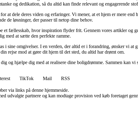
tanke og dedikation, så du altid kan finde relevant og engagerende stof
for at dele deres viden og erfaringer. Vi mener, at et hjem er mere end b
inde de løsninger, der passer til netop dine behov.
e et fællesskab, hvor inspiration flyder frit. Gennem vores artikler og g
 dig med at sætte den perfekte ramme.
lpas i sine omgivelser. I en verden, der altid er i forandring, ønsker vi a
i din rejse mod at gøre dit hjem til det sted, du altid har drømt om.
e dig og hjælpe dig med at realisere dine boligdrømme. Sammen kan vi s
terest
TikTok
Mail
RSS
 køber via links på denne hjemmeside.
med udvalgte partnere og kan modtage provision ved køb foretaget gennem