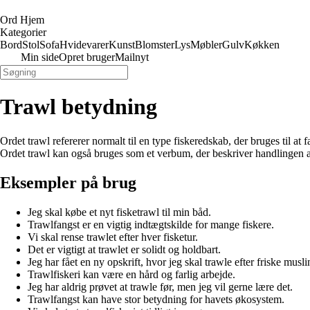
Ord Hjem
Kategorier
Bord
Stol
Sofa
Hvidevarer
Kunst
Blomster
Lys
Møbler
Gulv
Køkken
Min side
Opret bruger
Mailnyt
Trawl betydning
Ordet trawl refererer normalt til en type fiskeredskab, der bruges til at
Ordet trawl kan også bruges som et verbum, der beskriver handlingen af 
Eksempler på brug
Jeg skal købe et nyt fisketrawl til min båd.
Trawlfangst er en vigtig indtægtskilde for mange fiskere.
Vi skal rense trawlet efter hver fisketur.
Det er vigtigt at trawlet er solidt og holdbart.
Jeg har fået en ny opskrift, hvor jeg skal trawle efter friske musli
Trawlfiskeri kan være en hård og farlig arbejde.
Jeg har aldrig prøvet at trawle før, men jeg vil gerne lære det.
Trawlfangst kan have stor betydning for havets økosystem.