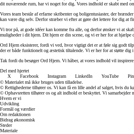
dit nuværende rum, har vi noget for dig. Vores indhold er skabt med om
Vores team består af erfarne skribenter og boligentusiaster, der brænder 
kan være dig selv. Derfor stræber vi efter at gøre det lettere for dig at f
Vi tror på, at gode idéer kan komme fra alle, og derfor ønsker vi at skab
muligheder i dit hjem. Dit hjem er din scene, og vi er her for at hjælpe
Ord Hjem eksisterer, fordi vi ved, hvor vigtigt det er at føle sig godt ti
der er både funktionelt og æstetisk tiltalende. Vi er her for at støtte dig 
Tak fordi du besøger Ord Hjem. Vi håber, at vores indhold vil inspirer
Del med hjertet
X
Facebook
Instagram
LinkedIn
YouTube
Pin
© Materialet må ikke bruges uden tilladelse.
© Rettighederne tilhører os. Vi kan få en lille andel af salget, hvis du
© Ophavsretten tilhører os og alt indhold er beskyttet. Vi samarbejder 
Hvem er vi
Udvikling
Formål og værdier
Om redaktionen
Bidrag økonomisk
Steder
Materiale