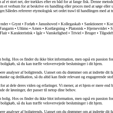
m af et stort net, der trækkes efter en båd for at fange fisk. Denne metod
m et verbum for at beskrive en handling eller proces med at søge eller 
ger.Således refererer etymologisk set ordet trawl til handlingen med at t
ynder
•
Grynt
•
Forløb
•
Janushoved
•
Kollegaskab
•
Sanktionere
•
Kom
Fangarm
•
Ultimo
•
Amen
•
Kortlægning
•
Platonisk
•
Hjernevrider
•
S
Flair
•
Karakteristisk
•
Igår
•
Vanskelighed
•
Triviel
•
Bruger
•
Tilgode
 bolig. Hos os finder du ikke blot information, men også en passion for 
 boligkøb, så du kan træffe velovervejede beslutninger i dit hjem.
dybere analyser af boligtrends. Uanset om du drømmer om at indrette dit fø
tanke og dedikation, så du altid kan finde relevant og engagerende stof
for at dele deres viden og erfaringer. Vi mener, at et hjem er mere end b
inde de løsninger, der passer til netop dine behov.
 bolig. Hos os finder du ikke blot information, men også en passion for 
 boligkøb, så du kan træffe velovervejede beslutninger i dit hjem.
dybere analyser af boligtrends. Uanset om du drømmer om at indrette dit fø