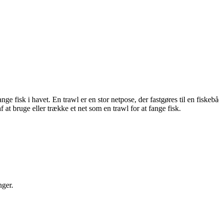
 fange fisk i havet. En trawl er en stor netpose, der fastgøres til en fis
at bruge eller trække et net som en trawl for at fange fisk.
nger.