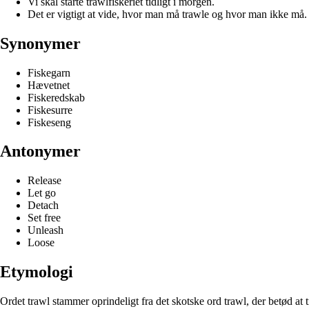
Vi skal starte trawlfiskeriet tidligt i morgen.
Det er vigtigt at vide, hvor man må trawle og hvor man ikke må.
Synonymer
Fiskegarn
Hævetnet
Fiskeredskab
Fiskesurre
Fiskeseng
Antonymer
Release
Let go
Detach
Set free
Unleash
Loose
Etymologi
Ordet trawl stammer oprindeligt fra det skotske ord trawl, der betød at 