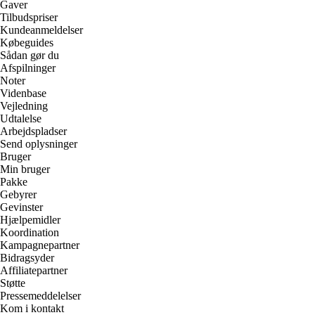
Gaver
Tilbudspriser
Kundeanmeldelser
Købeguides
Sådan gør du
Afspilninger
Noter
Videnbase
Vejledning
Udtalelse
Arbejdspladser
Send oplysninger
Bruger
Min bruger
Pakke
Gebyrer
Gevinster
Hjælpemidler
Koordination
Kampagnepartner
Bidragsyder
Affiliatepartner
Støtte
Pressemeddelelser
Kom i kontakt