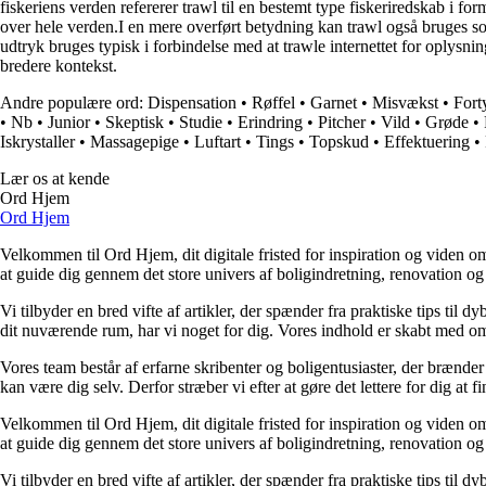
fiskeriens verden refererer trawl til en bestemt type fiskeriredskab i for
over hele verden.I en mere overført betydning kan trawl også bruges so
udtryk bruges typisk i forbindelse med at trawle internettet for oplysnin
bredere kontekst.
Andre populære ord:
Dispensation
•
Røffel
•
Garnet
•
Misvækst
•
Fort
•
Nb
•
Junior
•
Skeptisk
•
Studie
•
Erindring
•
Pitcher
•
Vild
•
Grøde
•
Iskrystaller
•
Massagepige
•
Luftart
•
Tings
•
Topskud
•
Effektuering
•
Lær os at kende
Ord Hjem
Ord Hjem
Velkommen til Ord Hjem, dit digitale fristed for inspiration og viden om
at guide dig gennem det store univers af boligindretning, renovation og
Vi tilbyder en bred vifte af artikler, der spænder fra praktiske tips til 
dit nuværende rum, har vi noget for dig. Vores indhold er skabt med om
Vores team består af erfarne skribenter og boligentusiaster, der brænder 
kan være dig selv. Derfor stræber vi efter at gøre det lettere for dig at f
Velkommen til Ord Hjem, dit digitale fristed for inspiration og viden om
at guide dig gennem det store univers af boligindretning, renovation og
Vi tilbyder en bred vifte af artikler, der spænder fra praktiske tips til 