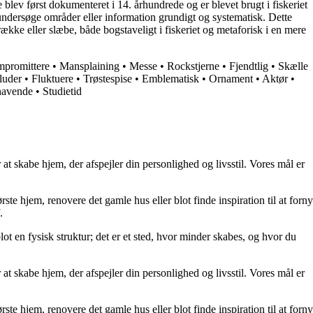
e blev først dokumenteret i 14. århundrede og er blevet brugt i fiskeriet
undersøge områder eller information grundigt og systematisk. Dette
række eller slæbe, både bogstaveligt i fiskeriet og metaforisk i en mere
promittere
•
Mansplaining
•
Messe
•
Rockstjerne
•
Fjendtlig
•
Skælle
luder
•
Fluktuere
•
Trøstespise
•
Emblematisk
•
Ornament
•
Aktør
•
havende
•
Studietid
at skabe hjem, der afspejler din personlighed og livsstil. Vores mål er
rste hjem, renovere det gamle hus eller blot finde inspiration til at forny
.
lot en fysisk struktur; det er et sted, hvor minder skabes, og hvor du
at skabe hjem, der afspejler din personlighed og livsstil. Vores mål er
rste hjem, renovere det gamle hus eller blot finde inspiration til at forny