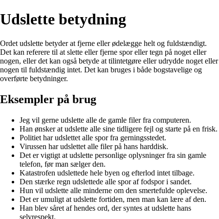
Udslette betydning
Ordet udslette betyder at fjerne eller ødelægge helt og fuldstændigt.
Det kan referere til at slette eller fjerne spor eller tegn på noget eller
nogen, eller det kan også betyde at tilintetgøre eller udrydde noget eller
nogen til fuldstændig intet. Det kan bruges i både bogstavelige og
overførte betydninger.
Eksempler på brug
Jeg vil gerne udslette alle de gamle filer fra computeren.
Han ønsker at udslette alle sine tidligere fejl og starte på en frisk.
Politiet har udslettet alle spor fra gerningsstedet.
Virussen har udslettet alle filer på hans harddisk.
Det er vigtigt at udslette personlige oplysninger fra sin gamle
telefon, før man sælger den.
Katastrofen udslettede hele byen og efterlod intet tilbage.
Den stærke regn udslettede alle spor af fodspor i sandet.
Hun vil udslette alle minderne om den smertefulde oplevelse.
Det er umuligt at udslette fortiden, men man kan lære af den.
Han blev såret af hendes ord, der syntes at udslette hans
selvrespekt.