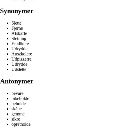
Synonymer
Slette
Fjerne
Afskaffe
Sletning
Eradikere
Udrydde
Auszkolere
Udpizzerre
Udrydde
Udslette
Antonymer
bevare
bibeholde
beholde
skåne
gemme
sikre
opretholde