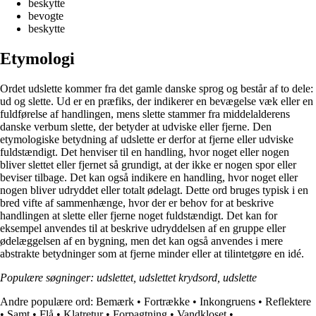
beskytte
bevogte
beskytte
Etymologi
Ordet udslette kommer fra det gamle danske sprog og består af to dele:
ud og slette. Ud er en præfiks, der indikerer en bevægelse væk eller en
fuldførelse af handlingen, mens slette stammer fra middelalderens
danske verbum slette, der betyder at udviske eller fjerne. Den
etymologiske betydning af udslette er derfor at fjerne eller udviske
fuldstændigt. Det henviser til en handling, hvor noget eller nogen
bliver slettet eller fjernet så grundigt, at der ikke er nogen spor eller
beviser tilbage. Det kan også indikere en handling, hvor noget eller
nogen bliver udryddet eller totalt ødelagt. Dette ord bruges typisk i en
bred vifte af sammenhænge, hvor der er behov for at beskrive
handlingen at slette eller fjerne noget fuldstændigt. Det kan for
eksempel anvendes til at beskrive udryddelsen af en gruppe eller
ødelæggelsen af en bygning, men det kan også anvendes i mere
abstrakte betydninger som at fjerne minder eller at tilintetgøre en idé.
Populære søgninger: udslettet, udslettet krydsord, udslette
Andre populære ord:
Bemærk
•
Fortrække
•
Inkongruens
•
Reflektere
•
Samt
•
Flå
•
Klatretur
•
Forpagtning
•
Vandkloset
•