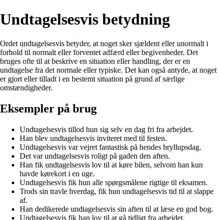
Undtagelsesvis betydning
Ordet undtagelsesvis betyder, at noget sker sjældent eller unormalt i
forhold til normalt eller forventet adfærd eller begivenheder. Det
bruges ofte til at beskrive en situation eller handling, der er en
undtagelse fra det normale eller typiske. Det kan også antyde, at noget
er gjort eller tilladt i en bestemt situation på grund af særlige
omstændigheder.
Eksempler på brug
Undtagelsesvis tillod hun sig selv en dag fri fra arbejdet.
Han blev undtagelsesvis inviteret med til festen.
Undtagelsesvis var vejret fantastisk på hendes bryllupsdag.
Det var undtagelsesvis roligt på gaden den aften.
Han fik undtagelsesvis lov til at køre bilen, selvom han kun
havde kørekort i en uge.
Undtagelsesvis fik hun alle spørgsmålene rigtige til eksamen.
Trods sin travle hverdag, fik hun undtagelsesvis tid til at slappe
af.
Han dedikerede undtagelsesvis sin aften til at læse en god bog.
Undtagelsesvis fik han lov til at gå tidligt fra arbejdet.