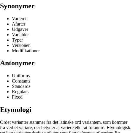
Synonymer
Varieret
Afarter
Udgaver
Variabler
Typer
Versioner
Modifikationer
Antonymer
Uniforms
Constants
Standards
Regulars
Fixed
Etymologi
Ordet varianter stammer fra det latinske ord variantem, som kommer
fra verbet variare, der betyder at variere eller at forandre. Etymologisk
set kan varianter derfor opfattes som flertalsformen af variant.En